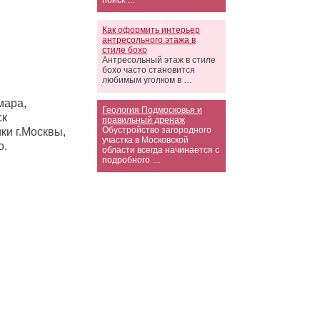
поиск …
Как оформить интерьер
антресольного этажа в
стиле бохо
Антресольный этаж в стиле
бохо часто становится
любимым уголком в …
мара,
Геология Подмосковья и
ск
правильный дренаж
Обустройство загородного
ки г.Москвы,
участка в Московской
о.
области всегда начинается с
подробного …