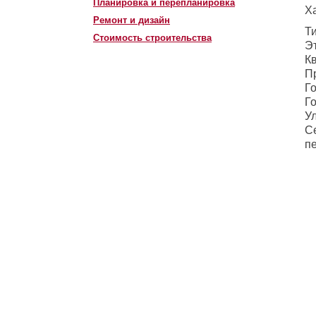
Планировка и перепланировка
Ха
Ремонт и дизайн
Т
Стоимость строительства
Э
К
П
Го
Г
Ул
Се
п