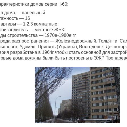
рактеристики домов серии II-60:
ип дома — панельный
тажность — 16
вартиры — 1,2,3 комнатные
роизводитель — местные ЖБК
ды строительства — 1970е-1980е гг.
орода распространения — Железнодорожный, Тольятти, Са
ьяновск, Удомля, Припять (Украина), Волгодонск, Десногор
рия разработана в 1964г чтобы стать основной для застрой
ервые дома должны были быть построены в ЭЖР Тропарев