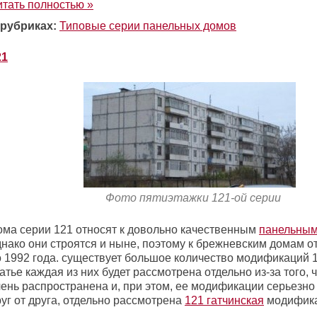
итать полностью »
 рубриках:
Типовые серии панельных домов
21
Фото пятиэтажки 121-ой серии
ома серии 121 относят к довольно качественным
панельным
днако они строятся и ныне, поэтому к брежневским домам о
о 1992 года. существует большое количество модификаций 1
атье каждая из них будет рассмотрена отдельно из-за того, 
чень распространена и, при этом, ее модификации серьезно
уг от друга, отдельно рассмотрена
121 гатчинская
модифика