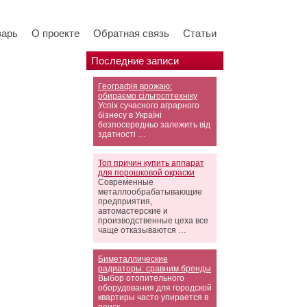
варь
О проекте
Обратная связь
Статьи
Последние записи
Географія врожаю:
обираємо сільгосптехніку
Успіх сучасного аграрного
бізнесу в Україні
безпосередньо залежить від
здатності …
Топ причин купить аппарат
для порошковой окраски
Современные
металлообрабатывающие
предприятия,
автомастерские и
производственные цеха все
чаще отказываются …
Биметаллические
радиаторы: сравним бренды
Выбор отопительного
оборудования для городской
квартиры часто упирается в