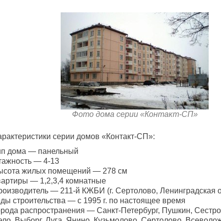
Фото дома серии «Контакт-СП»
арактеристики серии домов «Контакт-СП»:
ип дома — панельный
тажность — 4-13
ысота жилых помещений — 278 см
вартиры — 1,2,3,4 комнатные
роизводитель — 211-й КЖБИ (г. Сертолово, Ленинградская о
оды строительства — с 1995 г. по настоящее время
орода распространения — Санкт-Петербург, Пушкин, Сестро
ло, Выборг, Луга, Янино, Кузьмолово, Сертолово, Всеволож