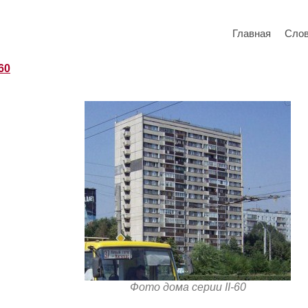
Главная
Сло
-60
Фото дома серии II-60