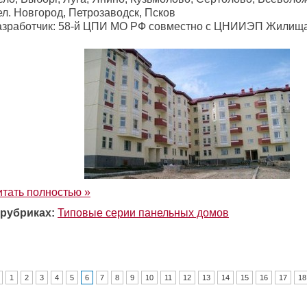
л. Новгород, Петрозаводск, Псков
азработчик: 58-й ЦПИ МО РФ совместно с ЦНИИЭП Жилищ
итать полностью »
 рубриках:
Типовые серии панельных домов
1
2
3
4
5
6
7
8
9
10
11
12
13
14
15
16
17
18