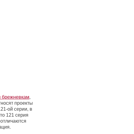
 брежневкам
,
тносят проекты
21-ой серии, в
что 121 серия
 отличаются
ция.