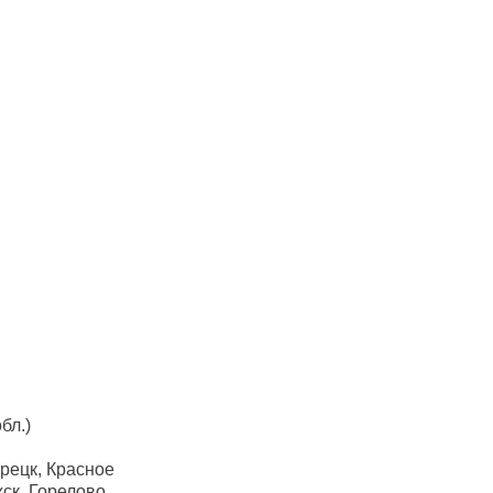
бл.)
рецк, Красное
ск, Горелово,