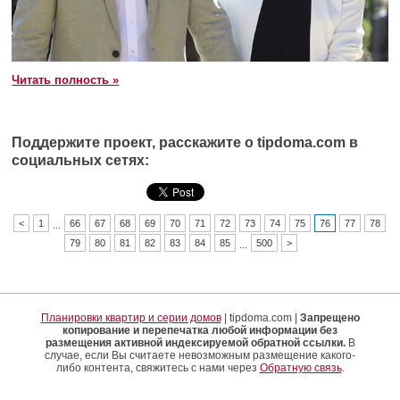
Читать полность »
Поддержите проект, расскажите о tipdoma.com в
социальных сетях:
<
1
66
67
68
69
70
71
72
73
74
75
76
77
78
...
79
80
81
82
83
84
85
500
>
...
Планировки квартир и серии домов
| tipdoma.com |
Запрещено
копирование и перепечатка любой информации без
размещения активной индексируемой обратной ссылки.
В
случае, если Вы считаете невозможным размещение какого-
либо контента, свяжитесь с нами через
Обратную связь
.