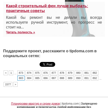
Какой строительный фен лучше выбрать:
практичные советы
Какой бы ремонт вы не делали вы всегда
используете ручной инструмент, но прогресс не
стоит на...
Читать полность »
Поддержите проект, расскажите о tipdoma.com в
социальных сетях:
<
1
873
874
875
876
877
878
879
880
881
882
...
883
884
885
886
887
888
889
890
891
892
...
1577
>
Планировки квартир и серии домов
| tipdoma.com |
Запрещено
копирование и перепечатка любой информации без