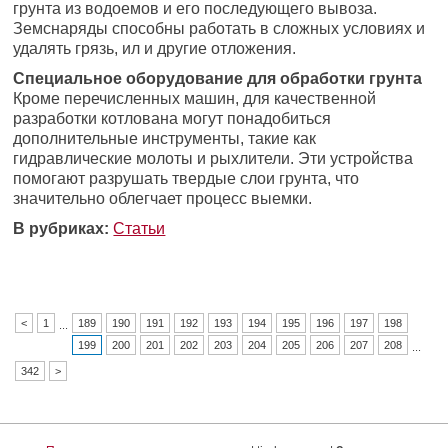
грунта из водоемов и его последующего вывоза.
Земснаряды способны работать в сложных условиях и
удалять грязь, ил и другие отложения.
Специальное оборудование для обработки грунта
Кроме перечисленных машин, для качественной
разработки котлована могут понадобиться
дополнительные инструменты, такие как
гидравлические молоты и рыхлители. Эти устройства
помогают разрушать твердые слои грунта, что
значительно облегчает процесс выемки.
В рубриках:
Статьи
<
1
189
190
191
192
193
194
195
196
197
198
...
199
200
201
202
203
204
205
206
207
208
...
342
>