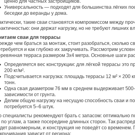
ценно для частных застройщиков.
Универсальность — подходят для большинства лёгких пос
беседки до веранды у дома.
актически, такие сваи становятся компромиссом между про
актичностью: они держат нагрузку, но не требуют лишних в
читаем сваи для террасы
ежде чем браться за монтаж, стоит разобраться, сколько с
требуется и как глубоко их закручивать. Рассмотрим услов
еревянная терраса размером 3х4 метра. Основные шаги рас
Определяется вес конструкции: для лёгкой террасы это 
200 кг/м².
Подсчитывается нагрузка: площадь террасы 12 м² × 200 кг
тонн.
Одна свая диаметром 76 мм в среднем выдерживает 500–7
зависимости от грунта.
Делим общую нагрузку на несущую способность сваи и по
потребуется 5–6 штук.
о специалисты рекомендуют брать с запасом: оптимально п
 по углам, а также посередине длинных сторон. Так распре
удет равномерным, и конструкция не поведёт со временем. 
кручивания зависит от региона: