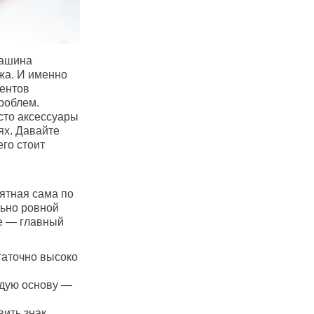
машина
жа. И именно
ментов
роблем.
сто аксессуары
ях. Давайте
его стоит
ятная сама по
льно ровной
ае — главный
таточно высоко
рдую основу —
ить знак,