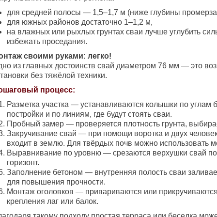
для средней полосы — 1,5–1,7 м (ниже глубины промерзан
для южных районов достаточно 1–1,2 м,
на влажных или рыхлых грунтах сваи лучше углубить сил
избежать проседания.
онтаж своими руками: легко!
дно из главных достоинств свай диаметром 76 мм — это во
тановки без тяжёлой техники.
ошаговый процесс:
Разметка участка — устанавливаются колышки по углам 
постройки и по линиям, где будут стоять сваи.
Пробный замер — проверяется плотность грунта, выбирае
Закручивание свай — при помощи воротка и двух человек
входит в землю. Для твёрдых почв можно использовать м
Выравнивание по уровню — срезаются верхушки свай по
горизонт.
Заполнение бетоном — внутренняя полость сваи заливае
для повышения прочности.
Монтаж оголовков — привариваются или прикручиваются
крепления лаг или балок.
лагодаря такому подходу простая терраса или беседка мож