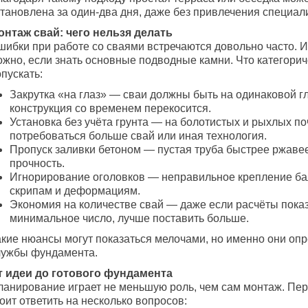
становлена за один-два дня, даже без привлечения специал
онтаж свай: чего нельзя делать
шибки при работе со сваями встречаются довольно часто. И
ожно, если знать основные подводные камни. Что категорич
пускать:
Закрутка «на глаз» — сваи должны быть на одинаковой г
конструкция со временем перекосится.
Установка без учёта грунта — на болотистых и рыхлых п
потребоваться больше свай или иная технология.
Пропуск заливки бетоном — пустая труба быстрее ржавее
прочность.
Игнорирование оголовков — неправильное крепление ба
скрипам и деформациям.
Экономия на количестве свай — даже если расчёты пок
минимальное число, лучше поставить больше.
акие нюансы могут показаться мелочами, но именно они оп
лужбы фундамента.
т идеи до готового фундамента
ланирование играет не меньшую роль, чем сам монтаж. Пе
оит ответить на несколько вопросов: