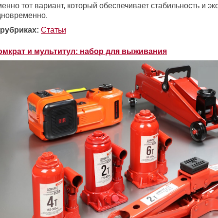
менно тот вариант, который обеспечивает стабильность и э
дновременно.
 рубриках:
Статьи
омкрат и мультитул: набор для выживания