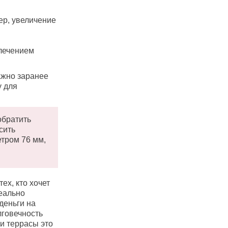
ер, увеличение
влечением
ажно заранее
у для
обратить
сить
етром 76 мм,
ех, кто хочет
еально
 деньги на
лговечность
и террасы это