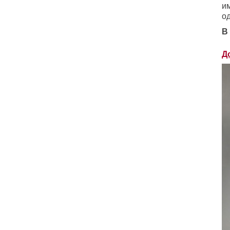
и
о
В
Д