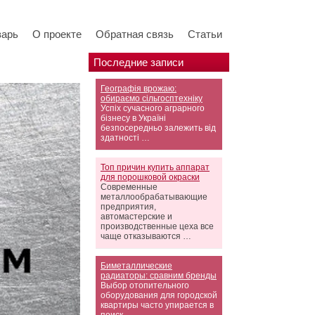
варь
О проекте
Обратная связь
Статьи
Последние записи
Географія врожаю:
обираємо сільгосптехніку
Успіх сучасного аграрного
бізнесу в Україні
безпосередньо залежить від
здатності …
Топ причин купить аппарат
для порошковой окраски
Современные
металлообрабатывающие
предприятия,
автомастерские и
производственные цеха все
чаще отказываются …
Биметаллические
радиаторы: сравним бренды
Выбор отопительного
оборудования для городской
квартиры часто упирается в