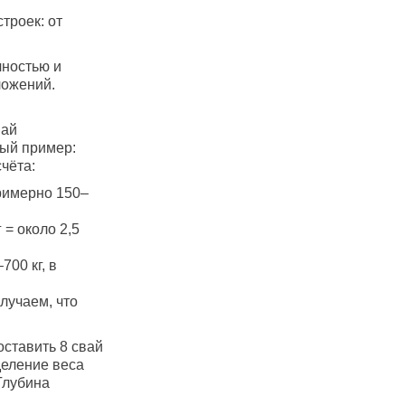
троек: от
чностью и
ложений.
вай
ный пример:
чёта:
примерно 150–
 = около 2,5
00 кг, в
лучаем, что
оставить 8 свай
деление веса
Глубина