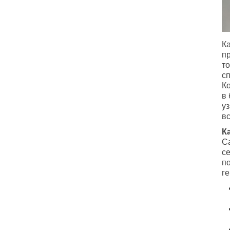
К
п
т
с
К
в
уз
вс
К
С
се
п
ге