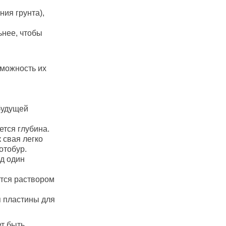
ия грунта),
ьнее, чтобы
зможность их
будущей
тся глубина.
 свая легко
отобур.
д один
тся раствором
 пластины для
ет быть