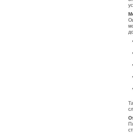
у
М
О
м
до
Т
с
О
П
ст