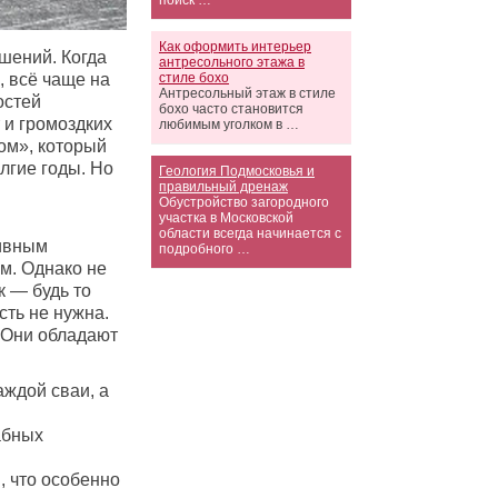
поиск …
Как оформить интерьер
шений. Когда
антресольного этажа в
стиле бохо
, всё чаще на
Антресольный этаж в стиле
остей
бохо часто становится
 и громоздких
любимым уголком в …
ом», который
лгие годы. Но
Геология Подмосковья и
правильный дренаж
Обустройство загородного
участка в Московской
области всегда начинается с
сивным
подробного …
м. Однако не
к — будь то
ть не нужна.
. Они обладают
ждой сваи, а
абных
, что особенно