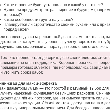
Какое строение будет установлено и какой у него вес?
Нужно ли предусмотреть расширение в будущем (наприм
террасы)?
Какие особенности грунта на участке?
Планируется ли строительство своими руками или с при
подрядчиков?
сли владелец участка решает всё делать самостоятельно, в
дготовить инструменты: уровень, рулетку, вороток или труб
акручивания, сварочный аппарат для крепления оголовков.
Тем, кто предпочитает доверить дело специалистам, стоит 
внимание на опыт подрядчика. Хорошая практика — попро
примеры готовых объектов, где использовались сваи диам
и уточнить сроки работ.
ини-сваи для макси-эффекта
ваи диаметром 76 мм — это простой и разумный выбор для т
олучить надёжный фундамент без лишних расходов. Они ид
дходят для лёгких построек, где нет смысла тратить силы и
ассивные конструкции. Лёгкий монтаж, доступная цена и до
елают их универсальным решением. Для беседки, навеса ил