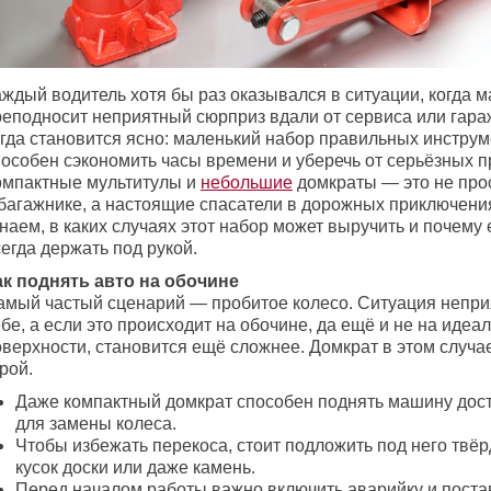
аждый водитель хотя бы раз оказывался в ситуации, когда 
реподносит неприятный сюрприз вдали от сервиса или гара
огда становится ясно: маленький набор правильных инстру
пособен сэкономить часы времени и уберечь от серьёзных п
омпактные мультитулы и
небольшие
домкраты — это не про
 багажнике, а настоящие спасатели в дорожных приключени
наем, в каких случаях этот набор может выручить и почему 
егда держать под рукой.
ак поднять авто на обочине
амый частый сценарий — пробитое колесо. Ситуация непри
бе, а если это происходит на обочине, да ещё и не на идеа
оверхности, становится ещё сложнее. Домкрат в этом случ
рой.
Даже компактный домкрат способен поднять машину дос
для замены колеса.
Чтобы избежать перекоса, стоит подложить под него твё
кусок доски или даже камень.
Перед началом работы важно включить аварийку и постав