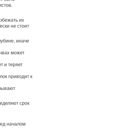
истов.
збежать их
ески не стоит
лубине, иначе
очвах может
т и теряет
лок приводит к
азывают
ределяют срок
ред началом