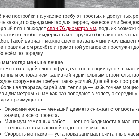
гкие постройки на участке требуют простых и доступных ре
чь заходит о фундаментах для террас, навесов или беседок
ервый план выходят
сваи 76 диаметра мм
, ведь их возможн
остаточно, чтобы выдержать конструкцию без лишних затрат
абот. Такой вариант можно смело назвать «мини-фундамент
ри правильном расчёте и грамотной установке прослужит до
о всём по порядку.
6 мм: когда меньше лучше
ля многих людей слово «фундамент» ассоциируется с мас
етонным основанием, заливкой и длительным строительство
ждое сооружение требует таких усилий. Для лёгких построе
ебольшая терраса, сарай или теплица — избыточная мощнос
ваи диаметром 76 мм как раз попадают в золотую середину
ядом преимуществ:
Экономичность — меньший диаметр снижает стоимость ка
значит, и всего проекта.
Минимум земляных работ — нет необходимости в масшт
котлованах или сложной подготовке участка.
Скорость монтажа — установка занимает считанные часы