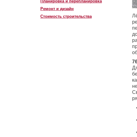
Планировка и перепланировка
Ремонт и дизайн
Лё
Стоимость строительства
ре
п
д
р
п
об
7
Д
б
ка
н
С
р