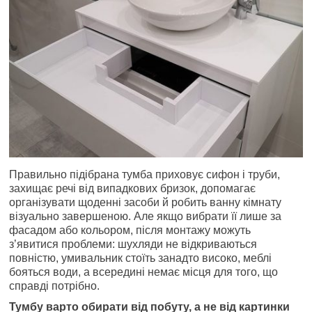
Правильно підібрана тумба приховує сифон і труби,
захищає речі від випадкових бризок, допомагає
організувати щоденні засоби й робить ванну кімнату
візуально завершеною. Але якщо вибрати її лише за
фасадом або кольором, після монтажу можуть
з’явитися проблеми: шухляди не відкриваються
повністю, умивальник стоїть занадто високо, меблі
бояться води, а всередині немає місця для того, що
справді потрібно.
Тумбу варто обирати від побуту, а не від картинки