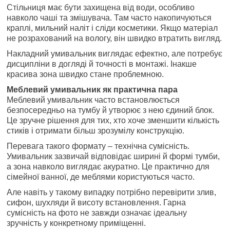
Стільниця має бути захищена від води, особливо
навколо чаші та змішувача. Там часто накопичуються
краплі, мильний наліт і сліди косметики. Якщо матеріал
не розрахований на вологу, він швидко втратить вигляд.
Накладний умивальник виглядає ефектно, але потребує
дисципліни в догляді й точності в монтажі. Інакше
красива зона швидко стане проблемною.
Меблевий умивальник як практична пара
Меблевий умивальник часто встановлюється
безпосередньо на тумбу й утворює з нею єдиний блок.
Це зручне рішення для тих, хто хоче зменшити кількість
стиків і отримати більш зрозумілу конструкцію.
Перевага такого формату – технічна сумісність.
Умивальник зазвичай відповідає ширині й формі тумби,
а зона навколо виглядає акуратно. Це практично для
сімейної ванної, де меблями користуються часто.
Але навіть у такому випадку потрібно перевірити злив,
сифон, шухляди й висоту встановлення. Гарна
сумісність на фото не завжди означає ідеальну
зручність у конкретному приміщенні.