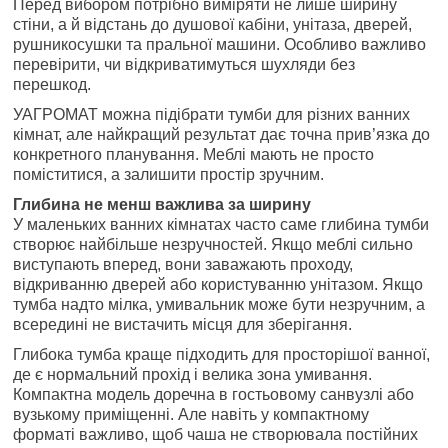
Перед вибором потрібно виміряти не лише ширину
стіни, а й відстань до душової кабіни, унітаза, дверей,
рушникосушки та пральної машини. Особливо важливо
перевірити, чи відкриватимуться шухляди без
перешкод.
УАГРОМАТ можна підібрати тумби для різних ванних
кімнат, але найкращий результат дає точна прив’язка до
конкретного планування. Меблі мають не просто
поміститися, а залишити простір зручним.
Глибина не менш важлива за ширину
У маленьких ванних кімнатах часто саме глибина тумби
створює найбільше незручностей. Якщо меблі сильно
виступають вперед, вони заважають проходу,
відкриванню дверей або користуванню унітазом. Якщо
тумба надто мілка, умивальник може бути незручним, а
всередині не вистачить місця для зберігання.
Глибока тумба краще підходить для просторішої ванної,
де є нормальний прохід і велика зона умивання.
Компактна модель доречна в гостьовому санвузлі або
вузькому приміщенні. Але навіть у компактному
форматі важливо, щоб чаша не створювала постійних