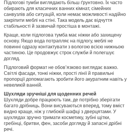
Підлогові тумби виглядають більш ґрунтовно. Їх часто
обирають для класичних ванних кімнат, сімейних
санвузлів або ситуацій, коли немає можливості надійно
закріпити меблі на стіні. Така модель дає відчуття
стабільності й зазвичай простіша в монтажі.
Краще, коли підлогова тумба має ніжки або захищену
основу. Якщо вода потрапляє на підлогу, меблі не
повинні одразу контактувати з вологою всією нижньою
частиною. Це продовжує строк служби й полегшує
догляд.
Підлоговий формат не обов’язково виглядає важко.
Світлі фасади, тонкі ніжки, прості лінії й правильні
пропорції допомагають зробити його акуратним навіть у
невеликій ванній.
Шухляди зручніші для щоденних речей
Шухляди добре працюють там, де потрібно зберігати
багато дрібниць. Вони висуваються вперед, тому вміст
видно краще, ніж у глибокій шафці з дверцятами. У
шухлядах зручно тримати косметику, зубні щітки,
гребінці, бритви, фен, засоби догляду й запасні дрібні
речі.