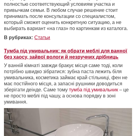
полностью соответствующий условиям участка и
привычкам семьи. В любом случае решение стоит
принимать после консультации со специалистом,
который сможет оценить конкретную ситуацию, а не
выбирать вариант «на глаз» по картинкам из каталога.
В рубриках:
Статьи
Тумба під умивальник: як обрати меблі для ванної
без хаосу, зайвої вологи й незручних дрібниць
У ванній кімнаті завжди бракує місця саме тоді, коли
потрібно швидко зібратися: зубна паста лежить біля
умивальника, косметика займає край стільниці, фен не
має постійного місця, а запасні рушники доводиться
зберігати деінде. Саме тому
тумба під умивальник
– це
не просто меблі під чашу, а основа порядку в зоні
умивання.