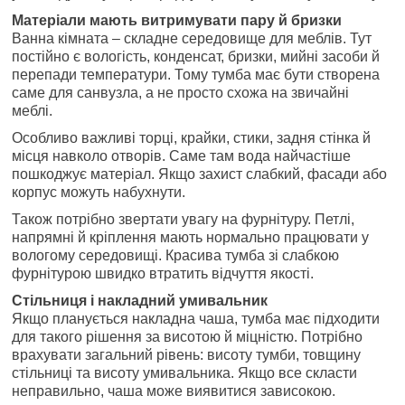
Матеріали мають витримувати пару й бризки
Ванна кімната – складне середовище для меблів. Тут
постійно є вологість, конденсат, бризки, мийні засоби й
перепади температури. Тому тумба має бути створена
саме для санвузла, а не просто схожа на звичайні
меблі.
Особливо важливі торці, крайки, стики, задня стінка й
місця навколо отворів. Саме там вода найчастіше
пошкоджує матеріал. Якщо захист слабкий, фасади або
корпус можуть набухнути.
Також потрібно звертати увагу на фурнітуру. Петлі,
напрямні й кріплення мають нормально працювати у
вологому середовищі. Красива тумба зі слабкою
фурнітурою швидко втратить відчуття якості.
Стільниця і накладний умивальник
Якщо планується накладна чаша, тумба має підходити
для такого рішення за висотою й міцністю. Потрібно
врахувати загальний рівень: висоту тумби, товщину
стільниці та висоту умивальника. Якщо все скласти
неправильно, чаша може виявитися зависокою.