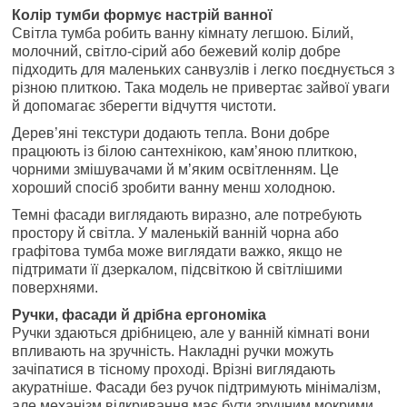
Колір тумби формує настрій ванної
Світла тумба робить ванну кімнату легшою. Білий,
молочний, світло-сірий або бежевий колір добре
підходить для маленьких санвузлів і легко поєднується з
різною плиткою. Така модель не привертає зайвої уваги
й допомагає зберегти відчуття чистоти.
Дерев’яні текстури додають тепла. Вони добре
працюють із білою сантехнікою, кам’яною плиткою,
чорними змішувачами й м’яким освітленням. Це
хороший спосіб зробити ванну менш холодною.
Темні фасади виглядають виразно, але потребують
простору й світла. У маленькій ванній чорна або
графітова тумба може виглядати важко, якщо не
підтримати її дзеркалом, підсвіткою й світлішими
поверхнями.
Ручки, фасади й дрібна ергономіка
Ручки здаються дрібницею, але у ванній кімнаті вони
впливають на зручність. Накладні ручки можуть
зачіпатися в тісному проході. Врізні виглядають
акуратніше. Фасади без ручок підтримують мінімалізм,
але механізм відкривання має бути зручним мокрими