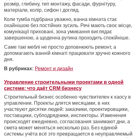
розмір, глибину, тип монтажу, фасади, фурнітуру,
матеріали, колір, сифон і догляд.
Коли тумба підібрана уважно, ванна кімната стає
охайнішою без постійних зусиль. Речі мають своє місце,
комунікації приховані, зона умивання виглядає
завершеною, а щоденна рутина проходить спокійніше.
Саме такі меблі не просто доповнюють ремонт, а
допомагають ванній кімнаті працювати зручно кожного
дня.
В рубриках:
Ремонт и дизайн
Управление строительными проектами в одной
системе: что даёт CRM бизнесу
Строительный бизнес особенно чувствителен к хаосу в
управлении. Проекты длятся месяцами, в них
участвуют десятки людей: заказчики, проектировщики,
поставщики, субподрядчики, инспекторы. Изменения
происходят ежедневно, согласования занимают дни, а
смета может меняться несколько раз. Без единой
системы учёта всё это превращается в неуправляемый