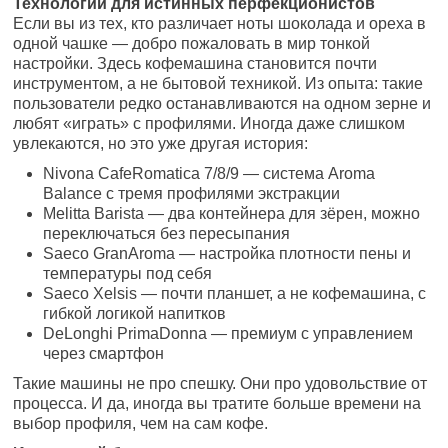
Технологии для истинных перфекционистов
Если вы из тех, кто различает ноты шоколада и ореха в
одной чашке — добро пожаловать в мир тонкой
настройки. Здесь кофемашина становится почти
инструментом, а не бытовой техникой. Из опыта: такие
пользователи редко останавливаются на одном зерне и
любят «играть» с профилями. Иногда даже слишком
увлекаются, но это уже другая история:
Nivona CafeRomatica 7/8/9 — система Aroma
Balance с тремя профилями экстракции
Melitta Barista — два контейнера для зёрен, можно
переключаться без пересыпания
Saeco GranAroma — настройка плотности пены и
температуры под себя
Saeco Xelsis — почти планшет, а не кофемашина, с
гибкой логикой напитков
DeLonghi PrimaDonna — премиум с управлением
через смартфон
Такие машины не про спешку. Они про удовольствие от
процесса. И да, иногда вы тратите больше времени на
выбор профиля, чем на сам кофе.