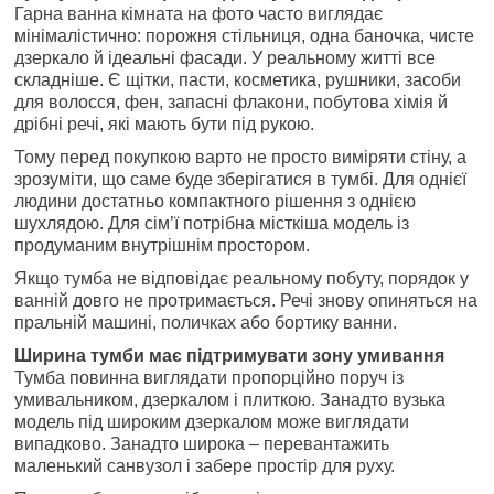
Гарна ванна кімната на фото часто виглядає
мінімалістично: порожня стільниця, одна баночка, чисте
дзеркало й ідеальні фасади. У реальному житті все
складніше. Є щітки, пасти, косметика, рушники, засоби
для волосся, фен, запасні флакони, побутова хімія й
дрібні речі, які мають бути під рукою.
Тому перед покупкою варто не просто виміряти стіну, а
зрозуміти, що саме буде зберігатися в тумбі. Для однієї
людини достатньо компактного рішення з однією
шухлядою. Для сім’ї потрібна місткіша модель із
продуманим внутрішнім простором.
Якщо тумба не відповідає реальному побуту, порядок у
ванній довго не протримається. Речі знову опиняться на
пральній машині, поличках або бортику ванни.
Ширина тумби має підтримувати зону умивання
Тумба повинна виглядати пропорційно поруч із
умивальником, дзеркалом і плиткою. Занадто вузька
модель під широким дзеркалом може виглядати
випадково. Занадто широка – перевантажить
маленький санвузол і забере простір для руху.