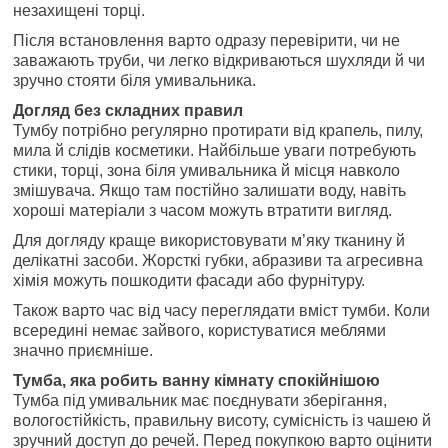
незахищені торці.
Після встановлення варто одразу перевірити, чи не
заважають труби, чи легко відкриваються шухляди й чи
зручно стояти біля умивальника.
Догляд без складних правил
Тумбу потрібно регулярно протирати від крапель, пилу,
мила й слідів косметики. Найбільше уваги потребують
стики, торці, зона біля умивальника й місця навколо
змішувача. Якщо там постійно залишати воду, навіть
хороші матеріали з часом можуть втратити вигляд.
Для догляду краще використовувати м’яку тканину й
делікатні засоби. Жорсткі губки, абразиви та агресивна
хімія можуть пошкодити фасади або фурнітуру.
Також варто час від часу переглядати вміст тумби. Коли
всередині немає зайвого, користуватися меблями
значно приємніше.
Тумба, яка робить ванну кімнату спокійнішою
Тумба під умивальник має поєднувати зберігання,
вологостійкість, правильну висоту, сумісність із чашею й
зручний доступ до речей. Перед покупкою варто оцінити