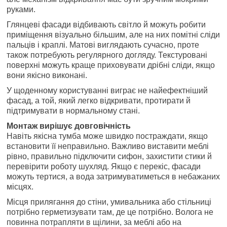
руками.
Глянцеві фасади відбивають світло й можуть робити
приміщення візуально більшим, але на них помітні сліди
пальців і краплі. Матові виглядають сучасно, проте
також потребують регулярного догляду. Текстуровані
поверхні можуть краще приховувати дрібні сліди, якщо
вони якісно виконані.
У щоденному користуванні виграє не найефектніший
фасад, а той, який легко відкривати, протирати й
підтримувати в нормальному стані.
Монтаж вирішує довговічність
Навіть якісна тумба може швидко постраждати, якщо
встановити її неправильно. Важливо виставити меблі
рівно, правильно підключити сифон, захистити стики й
перевірити роботу шухляд. Якщо є перекіс, фасади
можуть тертися, а вода затримуватиметься в небажаних
місцях.
Місця прилягання до стіни, умивальника або стільниці
потрібно герметизувати там, де це потрібно. Волога не
повинна потрапляти в щілини, за меблі або на