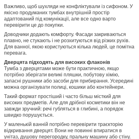
Важливо, щоб шухляди не конфліктували із сифоном. У
якісно продуманих тумбах внутрішній простір
адаптований під комунікації, але все одно варто
перевірити це до покупки.
Доводчики додають комфорту. Фасади закриваються
плавно, не стукають і не розхитуються від різких рухів.
Для ванної, якою користуються кілька людей, це помітна
перевага.
Дверцята підходять для високих флаконів
Тумба з дверцятами може бути практичною, якщо
потрібно зберігати великі пляшки, побутову хімію,
запасні рушники або засоби для прибирання. Усередині
можна організувати полиці, кошики або контейнери.
Такий формат простіший і часто більш місткий для
високих предметів. Але для дрібної косметики він не
завжди зручний: речі губляться в глибині, а порядок
швидко порушується.
У маленькій ванній потрібно перевірити траєкторію
відкривання дверцят. Вони не повинні впиратися в
унітаз, душову перегородку, пральну машину або стіну.