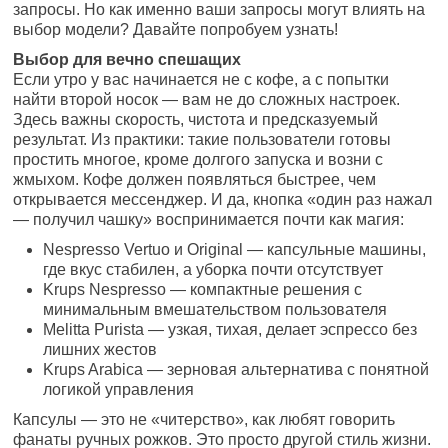
запросы. Но как именно ваши запросы могут влиять на
выбор модели? Давайте попробуем узнать!
Выбор для вечно спешащих
Если утро у вас начинается не с кофе, а с попытки
найти второй носок — вам не до сложных настроек.
Здесь важны скорость, чистота и предсказуемый
результат. Из практики: такие пользователи готовы
простить многое, кроме долгого запуска и возни с
жмыхом. Кофе должен появляться быстрее, чем
открывается мессенджер. И да, кнопка «один раз нажал
— получил чашку» воспринимается почти как магия:
Nespresso Vertuo и Original — капсульные машины,
где вкус стабилен, а уборка почти отсутствует
Krups Nespresso — компактные решения с
минимальным вмешательством пользователя
Melitta Purista — узкая, тихая, делает эспрессо без
лишних жестов
Krups Arabica — зерновая альтернатива с понятной
логикой управления
Капсулы — это не «читерство», как любят говорить
фанаты ручных рожков. Это просто другой стиль жизни.