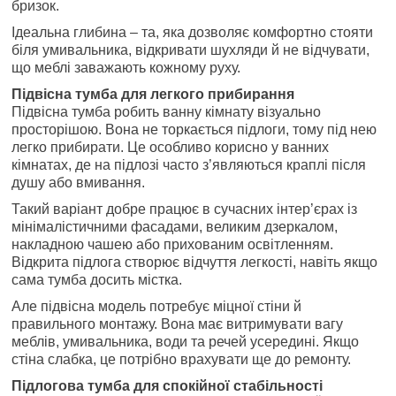
бризок.
Ідеальна глибина – та, яка дозволяє комфортно стояти
біля умивальника, відкривати шухляди й не відчувати,
що меблі заважають кожному руху.
Підвісна тумба для легкого прибирання
Підвісна тумба робить ванну кімнату візуально
просторішою. Вона не торкається підлоги, тому під нею
легко прибирати. Це особливо корисно у ванних
кімнатах, де на підлозі часто з’являються краплі після
душу або вмивання.
Такий варіант добре працює в сучасних інтер’єрах із
мінімалістичними фасадами, великим дзеркалом,
накладною чашею або прихованим освітленням.
Відкрита підлога створює відчуття легкості, навіть якщо
сама тумба досить містка.
Але підвісна модель потребує міцної стіни й
правильного монтажу. Вона має витримувати вагу
меблів, умивальника, води та речей усередині. Якщо
стіна слабка, це потрібно врахувати ще до ремонту.
Підлогова тумба для спокійної стабільності