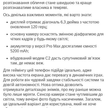
розпізнавання обличчя стане швидшою та краще
розпізнаватиме власника в темряві.
Ось декілька важливих моментів, які варто знати:
дисплей отримає діагональ 6,3 дюйма з частотою
оновлення 120 герц;
основну камеру оснастять змінною діафрагмою для
чітких кадрів у будь-якому світлі;
акумулятор у версії Pro Max досягатиме ємності
5200 mAh;
вбудований модем C2 дасть супутниковий зв’язок
там, де немає веж.
Для геймінгу цей телефон підійде ідеально, адже
висока частота екрана дає перевагу в динамічних іграх.
Для роботи він чудовий завдяки стабільності системи та
довгій автономності. Нова оптика дозволить
отримувати деталізацію знімків, про яку раніше можна
було лише мріяти. Сенсор камери стане чутливішим до
світла, тому вечірні фото будуть насиченими. Загалом,
це ідеальний варіант для користувача, який не хоче