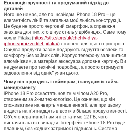
Еволюція зручності та продуманий підхід до
деталей
Його ще немає, але по інсайдам iPhone 18 Pro – це
елегантність ліній та загальна мобільність конструкції.
Це буде не просто черговий смартфон, а справжня
знахідка для тих, хто цінує стиль у дрібницях. Саме тому
чохли Pitaka (
https://stls.store/uk/chehly-dlya-
iphone/proizvoditel:pitaka/
) створені для цього пристрою.
Обидва продукти разом подарують відчуття безпеки та
комфорту без зайвих слів. Корпус телефону залишиться
алюмінієвим, а матеріал аксесуара доповне картину. Ви
не думаєте про технічні подробиці, а просто отримуєте
задоволення від однієї уяви цього.
Чому він підходить і геймерам, і занудам із тайм-
менеджменту
iPhone 18 Pro оснастять новітнім чіпом A20 Pro,
створеним за 2-нм технологією. Це означає, що він
споживатиме на чверть менше енергії, але при цьому
видасть на п’ятнадцять відсотків більше продуктивності.
Об’єм оперативної пам’яті сягатиме 12 ГБ, чого
вистачить на всі випадки. Інтерфейс iPhone 18 Pro буде
плавним, без жодних затримок і підвисань. Система