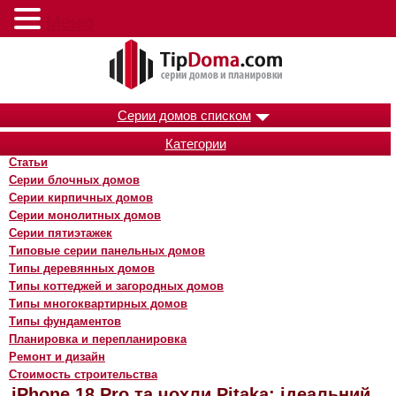
Меню
Серии домов списком
Категории
Статьи
Серии блочных домов
Серии кирпичных домов
Серии монолитных домов
Серии пятиэтажек
Типовые серии панельных домов
Типы деревянных домов
Типы коттеджей и загородных домов
Типы многоквартирных домов
Типы фундаментов
Планировка и перепланировка
Ремонт и дизайн
Стоимость строительства
iPhone 18 Pro та чохли Pitaka: ідеальний