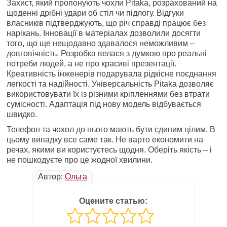
Захист, який пропонують чохли Pitaka, розрахований на
щоденні дрібні удари об стіл чи підлогу. Відгуки
власників підтверджують, що річ справді працює без
нарікань. Інновації в матеріалах дозволили досягти
того, що ще нещодавно здавалося неможливим –
довговічність. Розробка велася з думкою про реальні
потреби людей, а не про красиві презентації.
Креативність інженерів подарувала рідкісне поєднання
легкості та надійності. Універсальність Pitaka дозволяє
використовувати їх із різними кріпленнями без втрати
сумісності. Адаптація під нову модель відбувається
швидко.
Телефон та чохол до нього мають бути єдиним цілим. В
цьому випадку все саме так. Не варто економити на
речах, якими ви користуєтесь щодня. Оберіть якість – і
не пошкодуєте про це жодної хвилини.
Автор:
Ольга
Оцените статью: