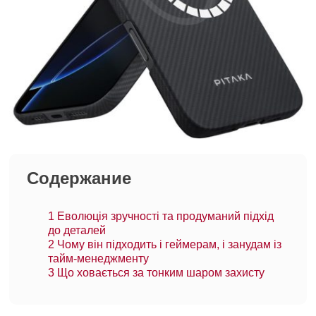
Содержание
1
Еволюція зручності та продуманий підхід
до деталей
2
Чому він підходить і геймерам, і занудам із
тайм-менеджменту
3
Що ховається за тонким шаром захисту