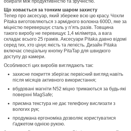
обирати між продуктивністю та зручністю.
Що ховається за тонким шаром захисту
Тепер про аксесуар, який збереже всю цю красу. Чохли
Pitaka виготовляються з армідного волокна 600D, яке за
міцністю перевершує сталь у п’ять разів. Товщина
такого виробу не перевищує 1,4 міліметра, а вага
складає всього 25 грамів. Аксесуари Pitaka давно відомі
серед тих, хто цінує якість та легкість. Дизайн Pitaka
включає спеціальну кнопку PitaTap для швидкого
доступу до камери.
Особливості цих виробів виглядають так:
захисне покриття зберігає первісний вигляд навіть
після місяців активного використання;
вбудовані магніти N52 міцно тримаються за будь-які
поверхні MagSafe;
приємна текстура не дає телефону вислизати з
вологих рук;
продумана ергономіка дозволяє користуватися
ґаджетом однією рукою.