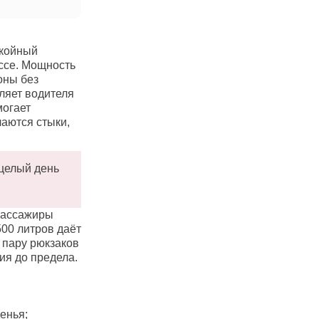
окойный
ассе. Мощность
гоны без
ляет водителя
могает
чаются стыки,
 целый день
 пассажиры
500 литров даёт
 пару рюкзаков
ия до предела.
енья;