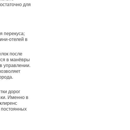
достаточно для
я перекуса;
ини-отелей в
улок после
ется в манёвры
 в управлении.
позволяет
орода.
тки дорог
вки. Именно в
 клиренс
т постоянных