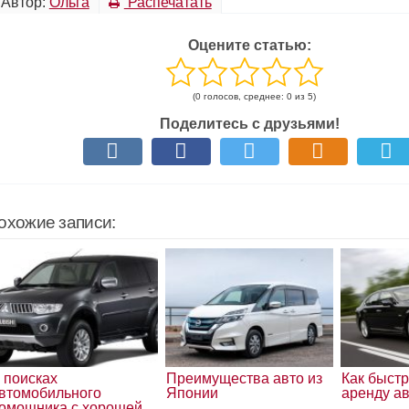
Автор:
Ольга
Распечатать
Оцените статью:
(0 голосов, среднее: 0 из 5)
Поделитесь с друзьями!
охожие записи:
 поисках
Преимущества авто из
Как быстр
втомобильного
Японии
аренду ав
омощника с хорошей