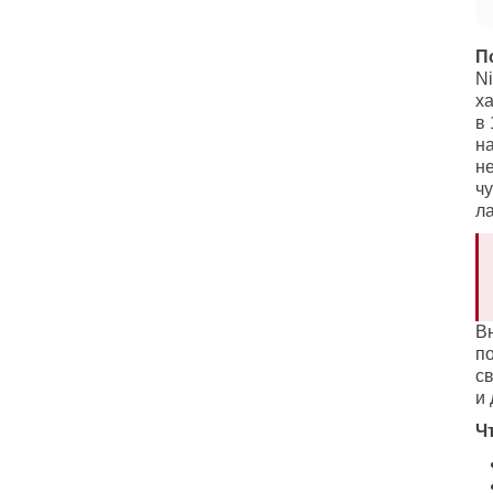
П
Ni
х
в 
н
н
чу
ла
В
п
с
и
Ч