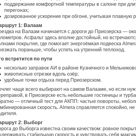
поддержание комфортной температуры в салоне при дли
перегонах;
дозированное ускорение при обгоне, учитывая плавную 
аршрут 1: Валаам
оездка на Валаам начинается с дороги до Приозерска — ок
лометров. Асфальт здесь вполне достойный, но встречаются
олнами покрытия, где помогает энергоёмкая подвеска Almer
ыезжать пораньше, чтобы успеть на утренний теплоход.
то встретится по пути
несколько заправок АИ в районе Кузнечного и Мельниково
живописные отрезки вдоль озёр;
удобные точки отдыха перед Приозерском.
очлег чаще всего выбирают на самом Валааме, но если нуж
реправой, в Приозерске есть небольшие гостиницы и турбаз
братно — отличный тест для АКПП: частые повороты, небо
омбинированная скорость. Almera справляется спокойно, не
одителя.
аршрут 2: Выборг
орога до Выборга известна своим качеством: ровное покры
ыдерживать стабильную скорость и чувствовать себя макси