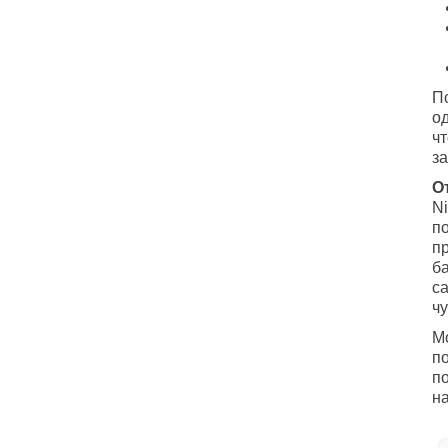
П
од
чт
за
О
N
п
пр
б
с
ч
Мо
п
п
н