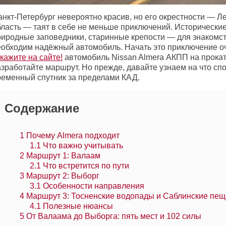
анкт-Петербург невероятно красив, но его окрестности — Л
бласть — таят в себе не меньше приключений. Исторические
риродные заповедники, старинные крепости — для знакомст
еобходим надёжный автомобиль. Начать это приключение оч
кажите на сайте!
автомобиль Nissan Almera АКПП на прокат
азработайте маршрут. Но прежде, давайте узнаем на что сп
ременный спутник за пределами КАД.
Содержание
1
Почему Almera подходит
1.1
Что важно учитывать
2
Маршрут 1: Валаам
2.1
Что встретится по пути
3
Маршрут 2: Выборг
3.1
Особенности направления
4
Маршрут 3: Тосненские водопады и Саблинские пе
4.1
Полезные нюансы
5
От Валаама до Выборга: пять мест и 102 силы