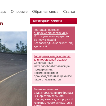
варь
О проекте
Обратная связь
Статьи
Последние записи
Пб
Географія врожаю:
обираємо сільгосптехніку
Успіх сучасного аграрного
бізнесу в Україні
безпосередньо залежить від
здатності …
Топ причин купить аппарат
для порошковой окраски
Современные
металлообрабатывающие
предприятия,
автомастерские и
производственные цеха все
чаще отказываются …
Биметаллические
радиаторы: сравним бренды
Выбор отопительного
оборудования для городской
квартиры часто упирается в