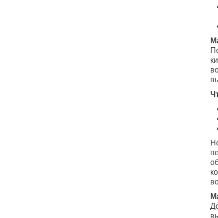
М
П
ки
в
в
Ч
Н
пе
о
к
в
М
Д
в