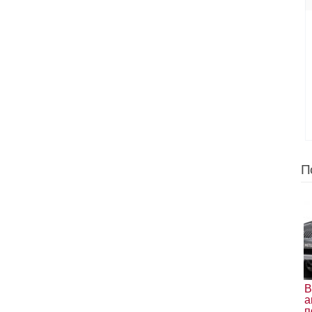
П
В
а
п