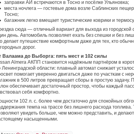
заправки АИ встречаются в Тосно и посёлке Ульяновка;
места ночлега — гостевые дома возле Саблинских пещер 
Тосно;
багажник легко вмещает туристические коврики и термосу
оездка сюда — отличный вариант для выхода из городской с
ин день. Автомобиль позволяет ехать без спешки и без лиш
о делает путешествие комфортным даже для тех, кто обычно
городных дорог.
т Валаама до Выборга: пять мест и 102 силы
issan Almera АКПП становится надёжным партнёром в коро
о Ленинградской области: плавный автомат снижает устало
освет помогает уверенно двигаться даже по участкам с нер
агажник в 500 литров превращает сборы в простую задачу.
алон обеспечивает достаточный простор, чтобы каждый пас
увствовал себя комфортно.
щности 102 л. с. более чем достаточно для спокойных обго
оддержания темпа на трассе без лишнего расхода топлива.
озволяют увидеть больше, чем можно представить, и делаю
астоящему насыщенными.