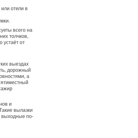
или отели в
мки.
уеты всего на
них толчков,
 устаёт от
тких выездах
сть, дорожный
овностями, а
 Пятиместный
сажир
нов и
 Такие вылазки
т выходные по-