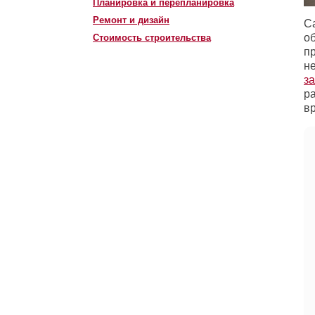
Планировка и перепланировка
Ремонт и дизайн
С
о
Стоимость строительства
п
н
за
р
в