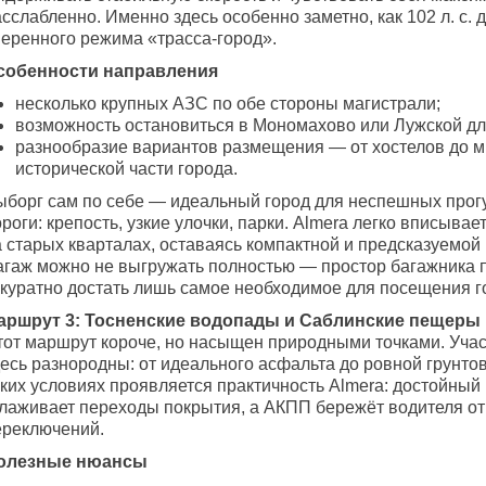
сслабленно. Именно здесь особенно заметно, как 102 л. с. 
веренного режима «трасса-город».
собенности направления
несколько крупных АЗС по обе стороны магистрали;
возможность остановиться в Мономахово или Лужской дл
разнообразие вариантов размещения — от хостелов до м
исторической части города.
ыборг сам по себе — идеальный город для неспешных прог
роги: крепость, узкие улочки, парки. Almera легко вписыва
а старых кварталах, оставаясь компактной и предсказуемой
агаж можно не выгружать полностью — простор багажника 
ккуратно достать лишь самое необходимое для посещения г
аршрут 3: Тосненские водопады и Саблинские пещеры
тот маршрут короче, но насыщен природными точками. Учас
десь разнородны: от идеального асфальта до ровной грунто
аких условиях проявляется практичность Almera: достойный
глаживает переходы покрытия, а АКПП бережёт водителя о
ереключений.
олезные нюансы