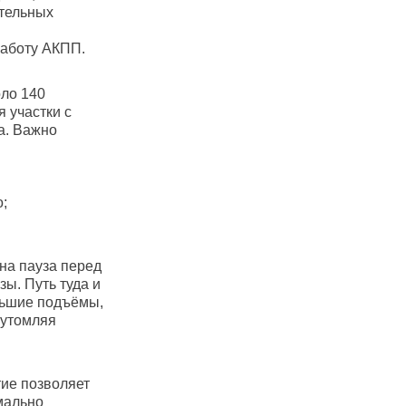
тельных
работу АКПП.
оло 140
 участки с
a. Важно
;
на пауза перед
ы. Путь туда и
льшие подъёмы,
 утомляя
тие позволяет
мально