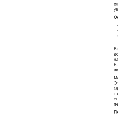
ра
у
О
В
до
н
Б
а
М
Э
з
т
с
п
П