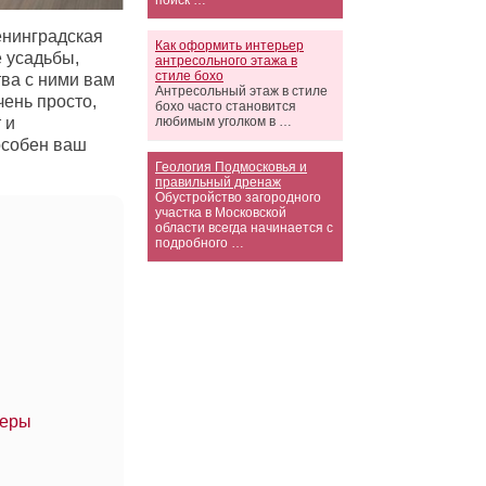
поиск …
енинградская
Как оформить интерьер
 усадьбы,
антресольного этажа в
стиле бохо
ва с ними вам
Антресольный этаж в стиле
ень просто,
бохо часто становится
любимым уголком в …
 и
особен ваш
Геология Подмосковья и
правильный дренаж
Обустройство загородного
участка в Московской
области всегда начинается с
подробного …
щеры