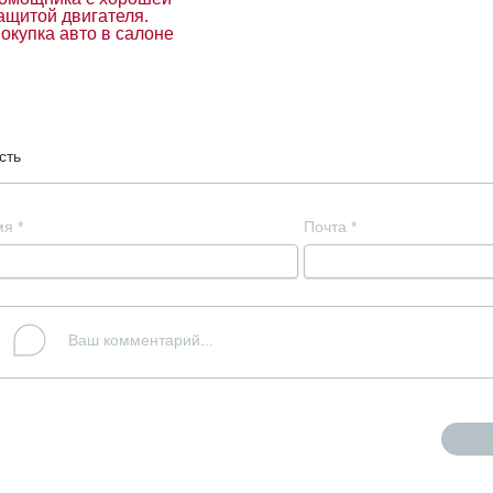
ащитой двигателя.
окупка авто в салоне
сть
мя
*
Почта
*