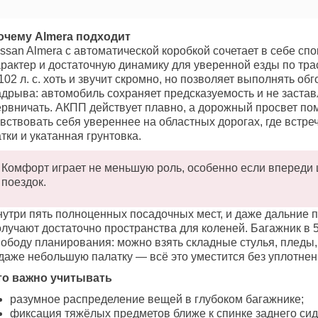
очему Almera подходит
ssan Almera с автоматической коробкой сочетает в себе сп
арактер и достаточную динамику для уверенной езды по тр
102 л. с. хоть и звучит скромно, но позволяет выполнять об
адрыва: автомобиль сохраняет предсказуемость и не застав
ервничать. АКПП действует плавно, а дорожный просвет по
вствовать себя увереннее на областных дорогах, где встре
тки и укатанная грунтовка.
Комфорт играет не меньшую роль, особенно если впереди
поездок.
нутри пять полноценных посадочных мест, и даже дальние
олучают достаточно пространства для коленей. Багажник в 
вободу планирования: можно взять складные стулья, пледы,
 даже небольшую палатку — всё это уместится без уплотнен
то важно учитывать
разумное распределение вещей в глубоком багажнике;
фиксация тяжёлых предметов ближе к спинке заднего сид