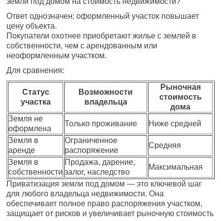
земли под домом на стоимость недвижимости?
Ответ однозначен: оформленный участок повышает
цену объекта.
Покупатели охотнее приобретают жилье с землей в
собственности, чем с арендованным или
неоформленным участком.
Для сравнения:
Рыночная
Статус
Возможности
стоимость
участка
владельца
дома
Земля не
Только проживание
Ниже средней
оформлена
Земля в
Ограниченное
Средняя
аренде
распоряжение
Земля в
Продажа, дарение,
Максимальная
собственности
залог, наследство
Приватизация земли под домом — это ключевой шаг
для любого владельца недвижимости. Она
обеспечивает полное право распоряжения участком,
защищает от рисков и увеличивает рыночную стоимость