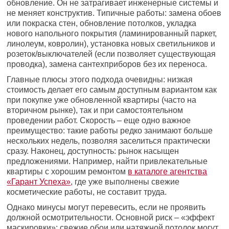
обновление. Он не затрагивает инженерные системы и
не меняет конструктив. Типичные работы: замена обоев
или покраска стен, обновление потолков, укладка
нового напольного покрытия (ламинированный паркет,
линолеум, ковролин), установка новых светильников и
розеток/выключателей (если позволяет существующая
проводка), замена сантехприборов без их переноса.
Главные плюсы этого подхода очевидны: низкая
стоимость делает его самым доступным вариантом как
при покупке уже обновленной квартиры (часто на
вторичном рынке), так и при самостоятельном
проведении работ. Скорость – еще одно важное
преимущество: такие работы редко занимают больше
нескольких недель, позволяя заселиться практически
сразу. Наконец, доступность: рынок насыщен
предложениями. Например, найти привлекательные
квартиры с хорошим ремонтом
в каталоге агентства
«Гарант Успеха»
, где уже выполнены свежие
косметические работы, не составит труда.
Однако минусы могут перевесить, если не проявить
должной осмотрительности. Основной риск – «эффект
маскировки»: свежие обои или натяжной потолок могут