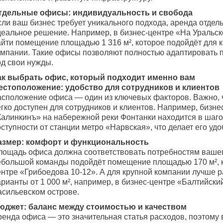
тдельные офисы: индивидуальность и свобода
сли ваш бизнес требует уникального подхода, аренда отде
деальное решение. Например, в бизнес-центре «На Уральск
айти помещение площадью 1 316 м², которое подойдёт для 
омпании. Такие офисы позволяют полностью адаптировать 
од свои нужды.
ак выбрать офис, который подходит именно вам
естоположение: удобство для сотрудников и клиентов
асположение офиса — один из ключевых факторов. Важно, 
гко доступен для сотрудников и клиентов. Например, бизне
Калинкинъ» на набережной реки Фонтанки находится в шаг
ступности от станции метро «Нарвская», что делает его уд
азмер: комфорт и функциональность
лощадь офиса должна соответствовать потребностям вашег
ебольшой команды подойдёт помещение площадью 170 м², к
ентре «Грибоедова 10-12». А для крупной компании лучше 
рианты от 1 000 м², например, в бизнес-центре «Балтийски
асильевском острове.
юджет: баланс между стоимостью и качеством
ренда офиса — это значительная статья расходов, поэтому