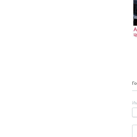
А
ц
Го
И