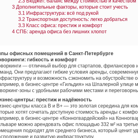
2.3
Бюджет: баланс между стоимостью и качеством
3
Дополнительные факторы, которые стоит учесть
3.1
Инфраструктура: всё под рукой
3.2
Транспортная доступность: легко добраться
3.3
Класс офиса: престиж и комфорт
4
СПБ: аренда офиса без лишних хлопот
ипы офисных помещений в Санкт-Петербурге
оворкинги: гибкость и комфорт
оворкинги — отличный выбор для стартапов, фрилансеров 
оманд. Они предлагают гибкие условия аренды, современн
нфраструктуру и возможность сэкономить на обустройстве 
апример, в бизнес-центре «Гильдия» на Шпалерной улице 
оворкинг-зоны с удобными рабочими местами и переговорн
изнес-центры: престиж и надёжность
изнес-центры класса B и B+ — это золотая середина для ко
оторые хотят сочетать доступную стоимость аренды с комфо
апример, в бизнес-центре «Конногвардейский» на Конногв
ульваре можно арендовать офис площадью 332 м² на третье
омещения подходят для среднего бизнеса, который ценит у
асположение и развитую инфраструктуру.