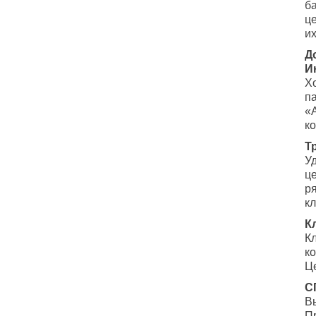
б
ц
их
Д
И
Х
па
«
к
Т
У
ц
ря
кл
К
К
к
Це
С
В
П