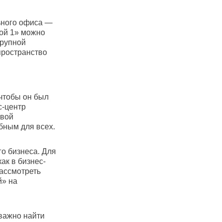
льного офиса —
ой 1» можно
крупной
пространство
чтобы он был
с-центр
овой
обным для всех.
о бизнеса. Для
ак в бизнес-
рассмотреть
й» на
 важно найти