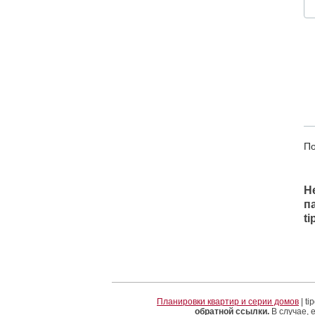
По
Н
п
t
Планировки квартир и серии домов
| t
обратной ссылки.
В случае, 