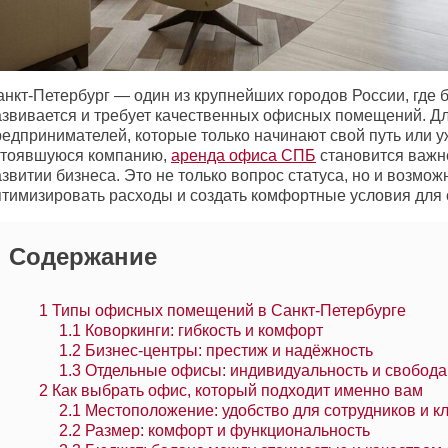
анкт-Петербург — один из крупнейших городов России, где 
азвивается и требует качественных офисных помещений. Д
редпринимателей, которые только начинают свой путь или 
стоявшуюся компанию,
аренда офиса СПБ
становится важн
звитии бизнеса. Это не только вопрос статуса, но и возмож
птимизировать расходы и создать комфортные условия для 
Содержание
1
Типы офисных помещений в Санкт-Петербурге
1.1
Коворкинги: гибкость и комфорт
1.2
Бизнес-центры: престиж и надёжность
1.3
Отдельные офисы: индивидуальность и свобода
2
Как выбрать офис, который подходит именно вам
2.1
Местоположение: удобство для сотрудников и к
2.2
Размер: комфорт и функциональность