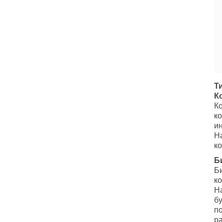
Т
К
К
к
и
Н
к
Б
Б
к
Н
б
п
р