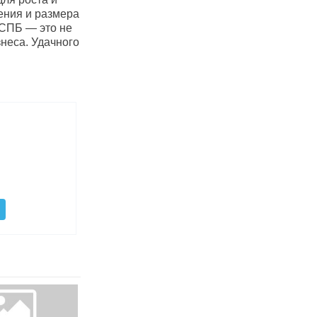
ения и размера
 СПБ — это не
неса. Удачного