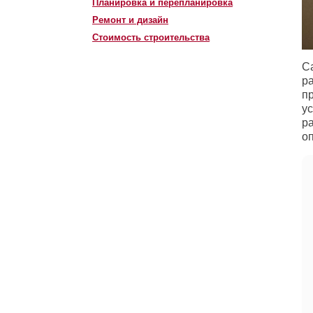
Планировка и перепланировка
Ремонт и дизайн
Стоимость строительства
С
р
п
у
ра
о