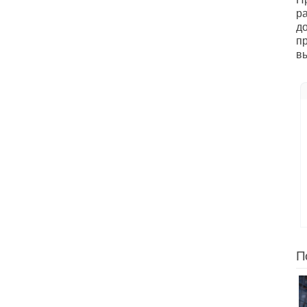
р
д
п
в
П