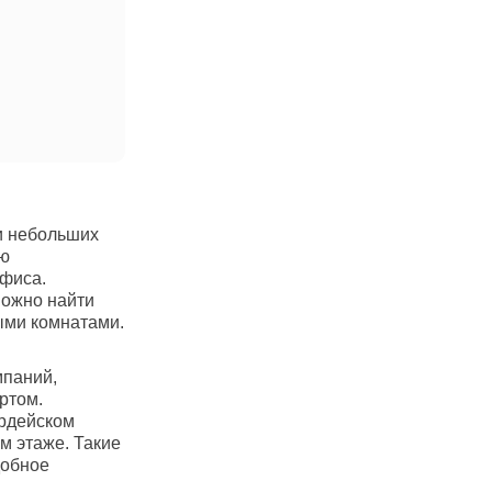
и небольших
ую
офиса.
можно найти
ыми комнатами.
мпаний,
ртом.
ардейском
м этаже. Такие
добное