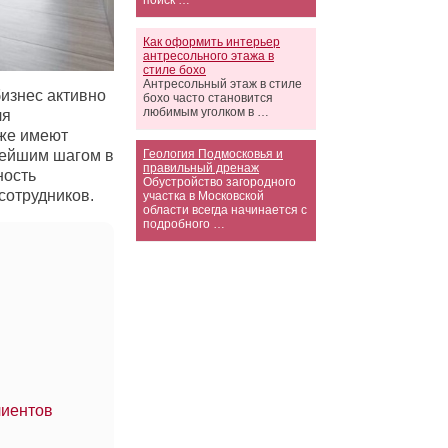
поиск …
Как оформить интерьер
антресольного этажа в
стиле бохо
Антресольный этаж в стиле
бизнес активно
бохо часто становится
любимым уголком в …
ля
уже имеют
ейшим шагом в
Геология Подмосковья и
правильный дренаж
ность
Обустройство загородного
сотрудников.
участка в Московской
области всегда начинается с
подробного …
лиентов