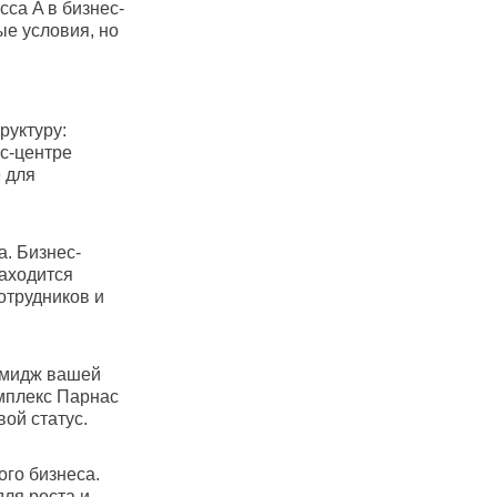
са A в бизнес-
ые условия, но
руктуру:
ес-центре
 для
. Бизнес-
аходится
отрудников и
 имидж вашей
омплекс Парнас
вой статус.
го бизнеса.
ля роста и