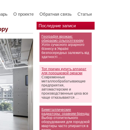
варь
О проекте
Обратная связь
Статьи
Последние записи
ору
Географія врожаю:
обираємо сільгосптехніку
Успіх сучасного аграрного
бізнесу в Україні
безпосередньо залежить від
здатності …
Топ причин купить аппарат
для порошковой окраски
Современные
металлообрабатывающие
предприятия,
автомастерские и
производственные цеха все
чаще отказываются …
Биметаллические
радиаторы: сравним бренды
Выбор отопительного
оборудования для городской
квартиры часто упирается в