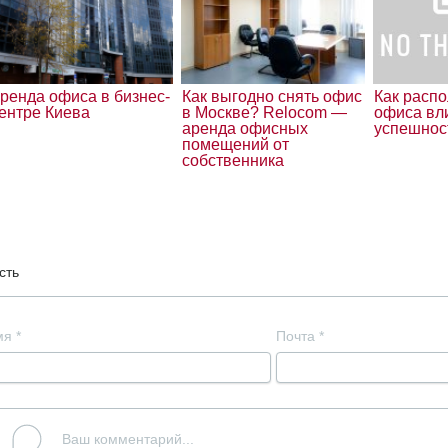
ренда офиса в бизнес-
Как выгодно снять офис
Как расп
ентре Киева
в Москве? Relocom —
офиса вл
аренда офисных
успешнос
помещений от
собственника
сть
мя
*
Почта
*