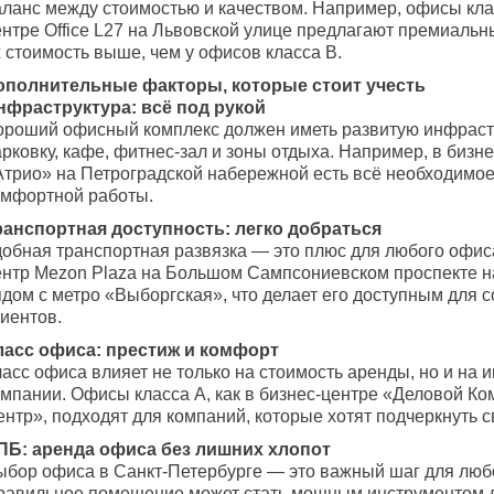
аланс между стоимостью и качеством. Например, офисы клас
ентре Office L27 на Львовской улице предлагают премиальн
 стоимость выше, чем у офисов класса B.
ополнительные факторы, которые стоит учесть
нфраструктура: всё под рукой
ороший офисный комплекс должен иметь развитую инфраст
рковку, кафе, фитнес-зал и зоны отдыха. Например, в бизн
Атрио» на Петроградской набережной есть всё необходимое
омфортной работы.
ранспортная доступность: легко добраться
добная транспортная развязка — это плюс для любого офиса
ентр Mezon Plaza на Большом Сампсониевском проспекте н
дом с метро «Выборгская», что делает его доступным для с
иентов.
ласс офиса: престиж и комфорт
ласс офиса влияет не только на стоимость аренды, но и на
омпании. Офисы класса A, как в бизнес-центре «Деловой К
нтр», подходят для компаний, которые хотят подчеркнуть с
ПБ: аренда офиса без лишних хлопот
ыбор офиса в Санкт-Петербурге — это важный шаг для любо
равильное помещение может стать мощным инструментом д