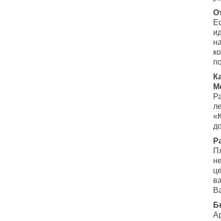
О
Е
и
н
к
п
К
М
Р
ле
«
до
Р
П
н
ц
ва
В
Б
А