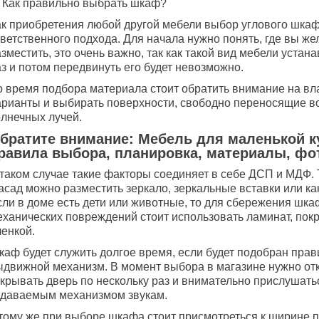
️ Как правильно выбрать шкаф?
ак приобретения любой другой мебели выбор углового шкаф
ветственного подхода. Для начала нужно понять, где вы же
зместить, это очень важно, так как такой вид мебели устан
з и потом передвинуть его будет невозможно.
о время подбора материала стоит обратить внимание на в
арианты и выбирать поверхности, свободно переносящие в
олнечных лучей.
братите внимание: Мебель для маленькой к
равила выбора, планировка, материалы, фо
 таком случае такие факторы соединяет в себе ДСП и МДФ. 
сад можно разместить зеркало, зеркальные вставки или как
сли в доме есть дети или животные, то для сбережения шка
еханических повреждений стоит использовать ламинат, по
ленкой.
каф будет служить долгое время, если будет подобран пра
ыдвижной механизм. В момент выбора в магазине нужно от
акрывать дверь по нескольку раз и внимательно прислушать
здаваемым механизмом звукам.
 тому же при выборе шкафа стоит присмотреться к ширине п