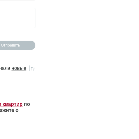
чала
новые
к квартир
по
ажите о