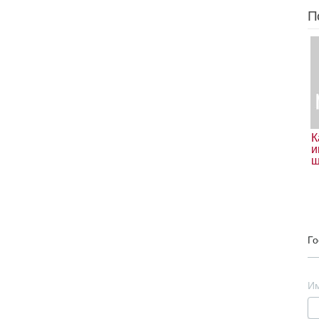
П
К
и
ш
Го
И