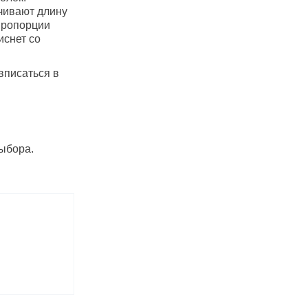
чивают длину
пропорции
иснет со
вписаться в
ыбора.