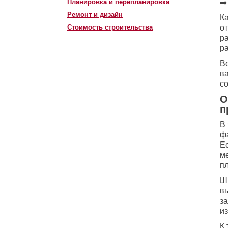
Планировка и перепланировка
➡
Ремонт и дизайн
К
Стоимость строительства
от
ра
ра
В
в
с
О
п
В
фа
Е
м
п
Ш
в
з
и
К