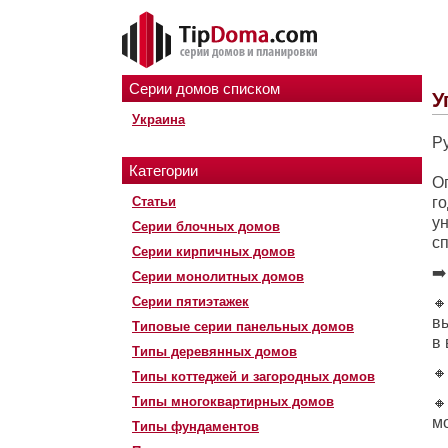
Серии домов списком
У
Украина
Р
Категории
О
Статьи
г
ун
Серии блочных домов
сп
Серии кирпичных домов
➡
Серии монолитных домов
Серии пятиэтажек

в
Типовые серии панельных домов
в 
Типы деревянных домов

Типы коттеджей и загородных домов
Типы многоквартирных домов

мо
Типы фундаментов