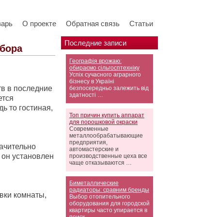
варь
О проекте
Обратная связь
Статьи
Последние записи
бора
Географія врожаю:
обираємо сільгосптехніку
Успіх сучасного аграрного
бізнесу в Україні
в в последние
безпосередньо залежить від
здатності …
ется
ь то гостиная,
Топ причин купить аппарат
для порошковой окраски
Современные
металлообрабатывающие
предприятия,
начительно
автомастерские и
 он установлен
производственные цеха все
чаще отказываются …
Биметаллические
радиаторы: сравним бренды
вки комнаты,
Выбор отопительного
оборудования для городской
квартиры часто упирается в