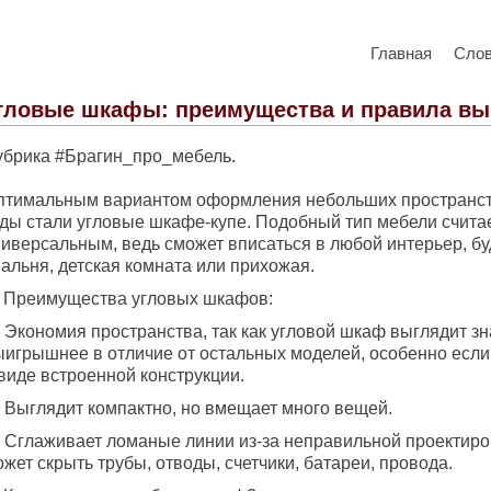
Главная
Сло
гловые шкафы: преимущества и правила вы
убрика #Брагин_про_мебель.
птимальным вариантом оформления небольших пространст
оды стали угловые шкафе-купе. Подобный тип мебели счита
иверсальным, ведь сможет вписаться в любой интерьер, буд
альня, детская комната или прихожая.
️ Преимущества угловых шкафов:
 Экономия пространства, так как угловой шкаф выглядит з
ыигрышнее в отличие от остальных моделей, особенно если
виде встроенной конструкции.
 Выглядит компактно, но вмещает много вещей.
 Сглаживает ломаные линии из-за неправильной проектиро
жет скрыть трубы, отводы, счетчики, батареи, провода.