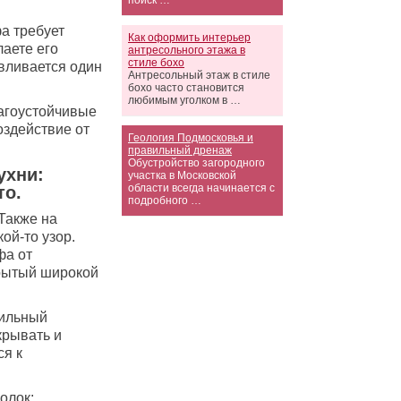
поиск …
а требует
Как оформить интерьер
лаете его
антресольного этажа в
стиле бохо
авливается один
Антресольный этаж в стиле
бохо часто становится
любимым уголком в …
лагоустойчивые
оздействие от
Геология Подмосковья и
правильный дренаж
Обустройство загородного
ухни:
участка в Московской
области всегда начинается с
то.
подробного …
Также на
ой-то узор.
фа от
крытый широкой
вильный
крывать и
ся к
олок: