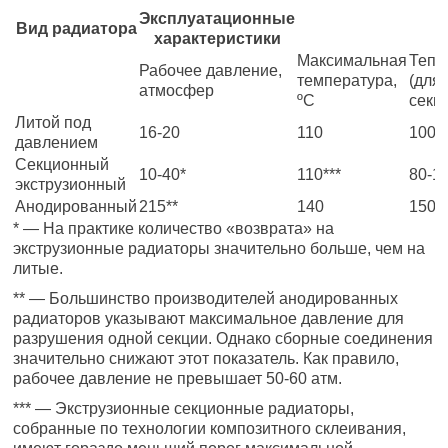
Эксплуатационные
Вид радиатора
характеристики
Максимальная
Тепл
Рабочее давление,
температура,
(для
атмосфер
ºС
секци
Литой под
16-20
110
100-
давлением
Секционный
10-40*
110***
80-1
экструзионный
Анодированный
215**
140
150-
* — На практике количество «возврата» на
экструзионные радиаторы значительно больше, чем на
литые.
** — Большинство производителей анодированных
радиаторов указывают максимальное давление для
разрушения одной секции. Однако сборные соединения
значительно снижают этот показатель. Как правило,
рабочее давление не превышает 50-60 атм.
*** — Экструзионные секционные радиаторы,
собранные по технологии композитного склеивания,