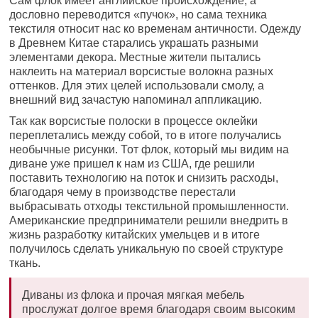
Сам флок имеет английское происхождение, а
дословно переводится «пучок», но сама техника
текстиля относит нас ко временам античности. Одежду
в Древнем Китае старались украшать разными
элементами декора. Местные жители пытались
наклеить на материал ворсистые волокна разных
оттенков. Для этих целей использовали смолу, а
внешний вид зачастую напоминал аппликацию.
Так как ворсистые полоски в процессе оклейки
переплетались между собой, то в итоге получались
необычные рисунки. Тот флок, который мы видим на
диване уже пришел к нам из США, где решили
поставить технологию на поток и снизить расходы,
благодаря чему в производстве перестали
выбрасывать отходы текстильной промышленности.
Американские предприниматели решили внедрить в
жизнь разработку китайских умельцев и в итоге
получилось сделать уникальную по своей структуре
ткань.
Диваны из флока и прочая мягкая мебель
прослужат долгое время благодаря своим высоким