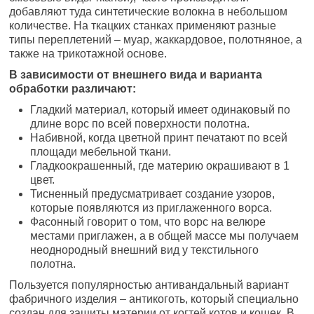
добавляют туда синтетические волокна в небольшом
количестве. На ткацких станках применяют разные
типы переплетений – муар, жаккардовое, полотняное, а
также на трикотажной основе.
В зависимости от внешнего вида и варианта
обработки различают:
Гладкий материал, который имеет одинаковый по
длине ворс по всей поверхности полотна.
Набивной, когда цветной принт печатают по всей
площади мебельной ткани.
Гладкоокрашенный, где материю окрашивают в 1
цвет.
Тисненный предусматривает создание узоров,
которые появляются из приглаженного ворса.
Фасонный говорит о том, что ворс на велюре
местами приглажен, а в общей массе мы получаем
неоднородный внешний вид у текстильного
полотна.
Пользуется популярностью антивандальный вариант
фабричного изделия – антикоготь, который специально
создан для защиты материи от когтей котов и кошек. В