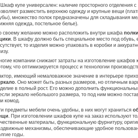
. Шкаф купе универсален: наличие просторного отделения с
озволяет разместить верхнюю одежду и крупные вещи (плат
убы), множество полок предназначены для складывания ме
ижняя одежда, постельное белье).
о своему желанию можно расположить внутри шкафа
полк
щики
. В шкафу должно быть специальное место под обувь, 
сутствует, то изделия можно упаковать в коробки и аккурат
изу.
ногие компании снижают затраты на изготовление шкафов к
тому, что оптимизируется процесс и технологии производст
актор, имеющий немаловажное значение в интерьере прихо
еркало
. Оно может быть разных размеров, но отличным вар
зделие в полный рост. Его можно дополнить функциональны
 если зеркало небольшого размера, то под ним можно поста
и комод.
ти предметы мебели очень удобны, в них могут храниться
о
ещи
. При изготовлении шкафов купе на заказ используют то
ачественные материалы, функциональную фурнитуру, ориг
аздвижные механизмы, обеспечивающие удобное пользова
лгие годы.