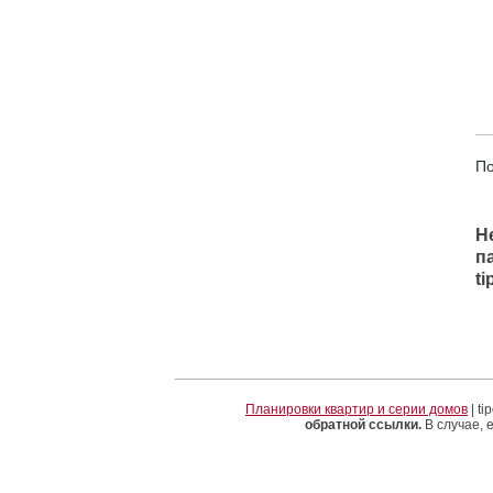
По
Н
п
t
Планировки квартир и серии домов
| t
обратной ссылки.
В случае, 