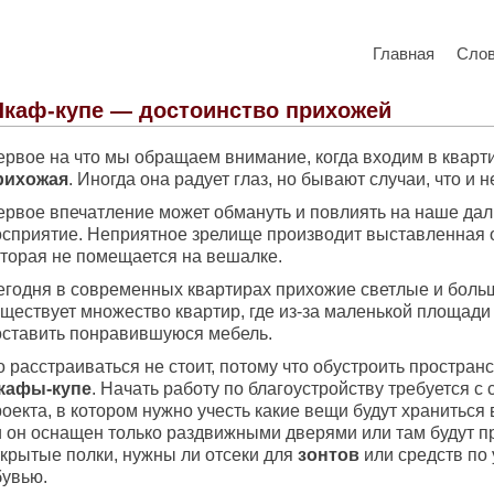
Главная
Сло
каф-купе — достоинство прихожей
ервое на что мы обращаем внимание, когда входим в кварти
рихожая
. Иногда она радует глаз, но бывают случаи, что и н
ервое впечатление может обмануть и повлиять на наше да
осприятие. Неприятное зрелище производит выставленная о
оторая не помещается на вешалке.
егодня в современных квартирах прихожие светлые и больш
уществует множество квартир, где из-за маленькой площади
оставить понравившуюся мебель.
 расстраиваться не стоит, потому что обустроить простран
кафы-купе
. Начать работу по благоустройству требуется с
оекта, в котором нужно учесть какие вещи будут храниться 
и он оснащен только раздвижными дверями или там будут п
ткрытые полки, нужны ли отсеки для
зонтов
или средств по 
бувью.