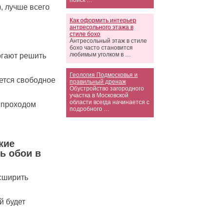
поиск …
, лучше всего
Как оформить интерьер
антресольного этажа в
стиле бохо
Антресольный этаж в стиле
бохо часто становится
любимым уголком в …
огают решить
Геология Подмосковья и
уется свободное
правильный дренаж
Обустройство загородного
участка в Московской
области всегда начинается с
 проходом
подробного …
кие
ь обои в
сширить
й будет