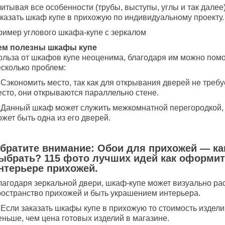
итывая все особенности (трубы, выступы, углы и так далее)
аказать шкаф купе в прихожую по индивидуальному проекту.
ример углового шкафа-купе с зеркалом
ем полезны шкафы купе
ольза от шкафов купе неоценима, благодаря им можно пом
есколько проблем:
 Сэкономить место, так как для открывания дверей не треб
есто, они открываются параллельно стене.
. Данный шкаф может служить межкомнатной перегородкой,
жет быть одна из его дверей.
братите внимание: Обои для прихожей — ка
ыбрать? 115 фото лучших идей как оформит
нтерьере прихожей.
лагодаря зеркальной двери, шкаф-купе может визуально ра
ространство прихожей и быть украшением интерьера.
 Если заказать шкафы купе в прихожую то стоимость издели
еньше, чем цена готовых изделий в магазине.