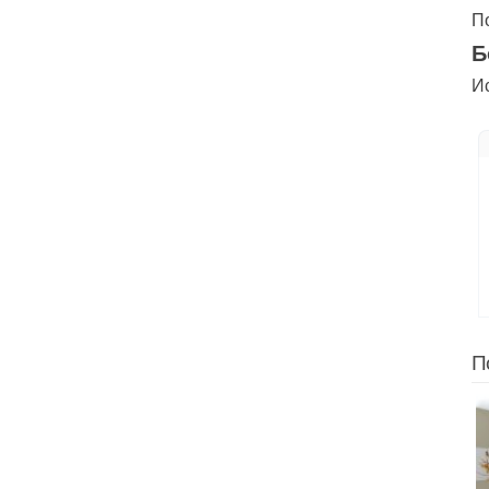
П
Б
И
П