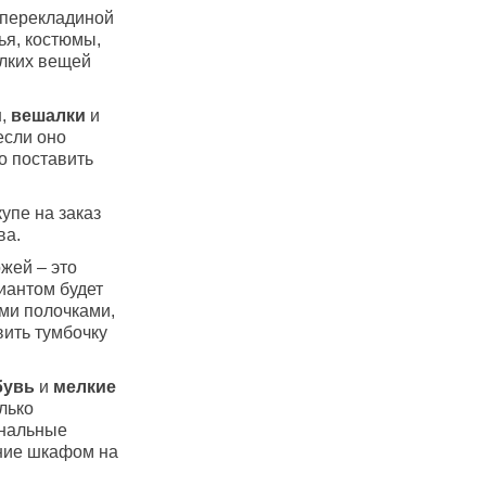
 перекладиной
ья, костюмы,
лких вещей
и
,
вешалки
и
если оно
но поставить
упе на заказ
ва.
жей – это
иантом будет
ми полочками,
вить тумбочку
бувь
и
мелкие
лько
инальные
ние шкафом на