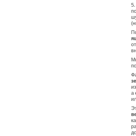
5
п
ш
(н
П
я
от
вн
М
по
Ф
з
и
а
ил
Э
в
к
р
до