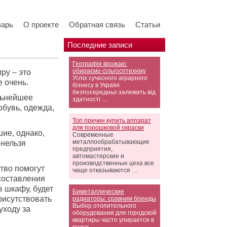
варь
О проекте
Обратная связь
Статьи
Последние записи
Географія врожаю:
обираємо сільгосптехніку
ру – это
Успіх сучасного аграрного
е очень.
бізнесу в Україні
безпосередньо залежить від
льнейшее
здатності …
бувь, одежда,
Топ причин купить аппарат
для порошковой окраски
ие, однако,
Современные
металлообрабатывающие
 нельзя
предприятия,
автомастерские и
производственные цеха все
ство помогут
чаще отказываются …
 составления
в шкафу, будет
Биметаллические
рисутствовать
радиаторы: сравним бренды
Выбор отопительного
уходу за
оборудования для городской
квартиры часто упирается в