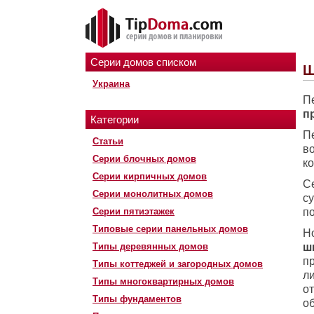
Серии домов списком
Ш
Украина
П
п
Категории
П
Статьи
в
Серии блочных домов
к
Серии кирпичных домов
С
Серии монолитных домов
с
Серии пятиэтажек
п
Типовые серии панельных домов
Но
Типы деревянных домов
ш
пр
Типы коттеджей и загородных домов
л
Типы многоквартирных домов
о
Типы фундаментов
о