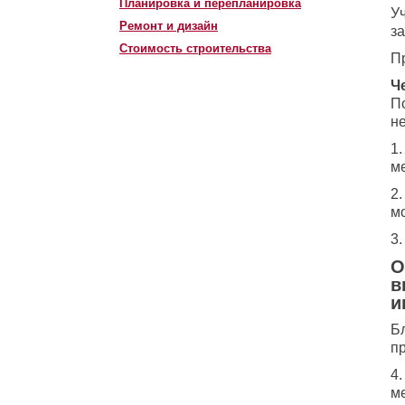
Планировка и перепланировка
Уч
Ремонт и дизайн
з
Стоимость строительства
П
Ч
П
н
1.
м
2
мо
3.
О
в
и
Б
п
4.
м