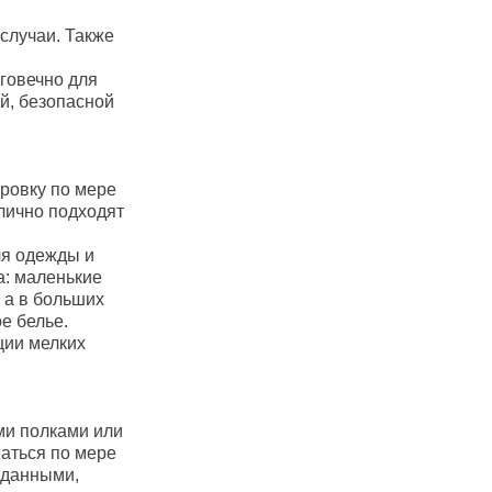
случаи. Также
,
лговечно для
й, безопасной
ровку по мере
тлично подходят
ля одежды и
а: маленькие
, а в больших
е белье.
ции мелких
ми полками или
аться по мере
вданными,