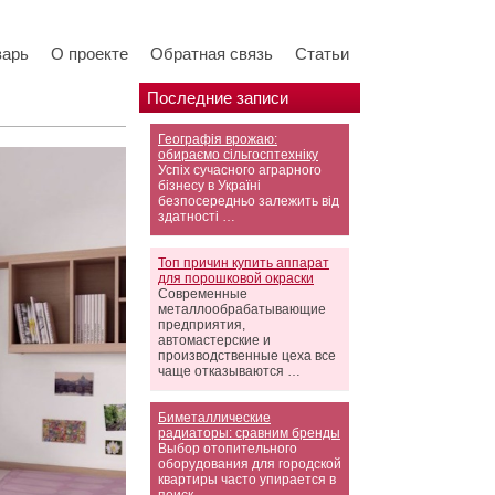
варь
О проекте
Обратная связь
Статьи
Последние записи
Географія врожаю:
обираємо сільгосптехніку
Успіх сучасного аграрного
бізнесу в Україні
безпосередньо залежить від
здатності …
Топ причин купить аппарат
для порошковой окраски
Современные
металлообрабатывающие
предприятия,
автомастерские и
производственные цеха все
чаще отказываются …
Биметаллические
радиаторы: сравним бренды
Выбор отопительного
оборудования для городской
квартиры часто упирается в