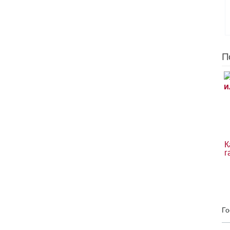
П
К
г
Го