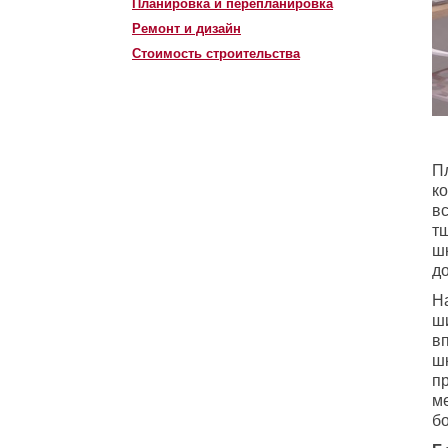
Планировка и перепланировка
Ремонт и дизайн
Стоимость строительства
П
ко
вс
т
ш
д
На
ш
вп
шк
п
м
б