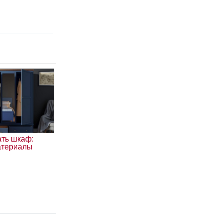
ать шкаф:
атериалы