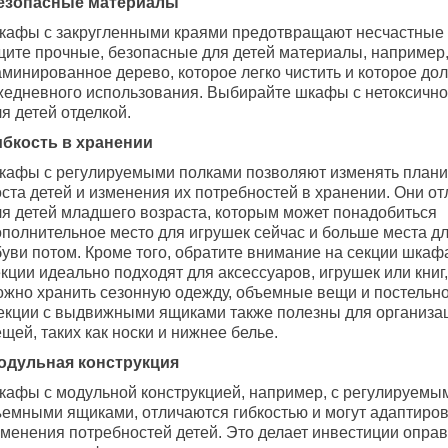
езопасные материалы
кафы с закругленными краями предотвращают несчастные 
щите прочные, безопасные для детей материалы, например
аминированное дерево, которое легко чистить и которое до
жедневного использования. Выбирайте шкафы с нетоксично
я детей отделкой.
ибкость в хранении
кафы с регулируемыми полками позволяют изменять плани
оста детей и изменения их потребностей в хранении. Они о
ля детей младшего возраста, которым может понадобиться
ополнительное место для игрушек сейчас и больше места д
буви потом. Кроме того, обратите внимание на секции шкаф
кции идеально подходят для аксессуаров, игрушек или книг
ожно хранить сезонную одежду, объемные вещи и постельно
екции с выдвижными ящиками также полезны для организа
щей, таких как носки и нижнее белье.
одульная конструкция
кафы с модульной конструкцией, например, с регулируемы
ъемными ящиками, отличаются гибкостью и могут адаптиров
зменения потребностей детей. Это делает инвестиции опра