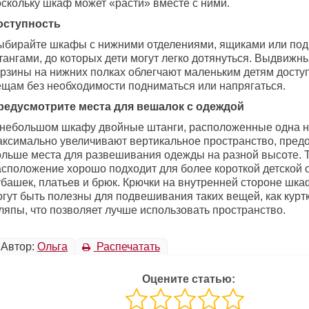
оскольку шкаф может «расти» вместе с ними.
оступность
ыбирайте шкафы с нижними отделениями, ящиками или по
тангами, до которых дети могут легко дотянуться. Выдвижн
орзины на нижних полках облегчают маленьким детям доступ
ещам без необходимости подниматься или напрягаться.
редусмотрите места для вешалок с одеждой
 небольшом шкафу двойные штанги, расположенные одна н
аксимально увеличивают вертикальное пространство, пред
ольше места для развешивания одежды на разной высоте. 
асположение хорошо подходит для более короткой детской 
убашек, платьев и брюк. Крючки на внутренней стороне шка
гут быть полезны для подвешивания таких вещей, как куртк
ляпы, что позволяет лучше использовать пространство.
Автор:
Ольга
Распечатать
Оцените статью: