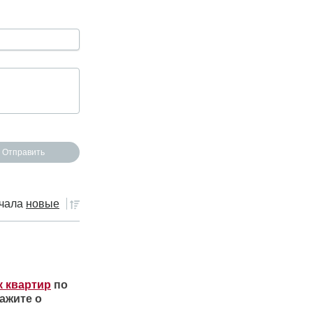
чала
новые
к квартир
по
ажите о