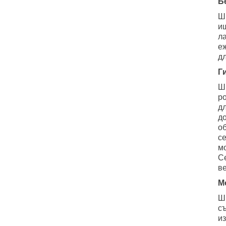
Б
Ш
и
л
е
дл
Г
Ш
р
д
д
о
се
м
С
ве
М
Ш
с
и