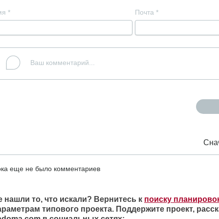
мя
*
Почта
*
Сна
ка еще не было комментариев
е нашли то, что искали? Вернитесь к
поиску планирово
араметрам типового проекта. Поддержите проект, расск
ipdoma.com в социальных сетях: