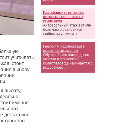
поиск …
Как оформить интерьер
антресольного этажа в
стиле бохо
Антресольный этаж в стиле
бохо часто становится
любимым уголком в …
Геология Подмосковья и
правильный дренаж
 большую
Обустройство загородного
стоит учитывать
участка в Московской
ькая, стоит
области всегда начинается с
подробного …
мание выбору
овании,
ты.
я высоту,
идеально
стоит именно
тельного
те достаточно
ространство