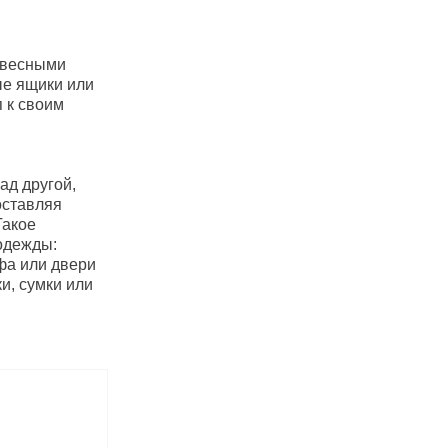
двесными
ые ящики или
 к своим
ад другой,
оставляя
Такое
одежды:
фа или двери
и, сумки или