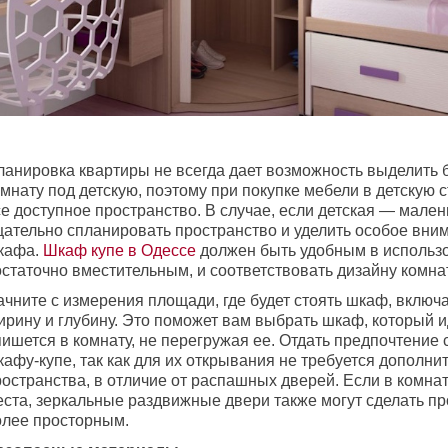
ланировка квартиры не всегда дает возможность выделить
мнату под детскую, поэтому при покупке мебели в детскую 
е доступное пространство. В случае, если детская — мален
щательно спланировать пространство и уделить особое вни
кафа.
Шкаф купе в Одессе
должен быть удобным в использ
остаточно вместительным, и соответствовать дизайну комна
чните с измерения площади, где будет стоять шкаф, включа
ирину и глубину. Это поможет вам выбрать шкаф, который 
ишется в комнату, не перегружая ее. Отдать предпочтение 
афу-купе, так как для их открывания не требуется дополни
ространства, в отличие от распашных дверей. Если в комна
еста, зеркальные раздвижные двери также могут сделать п
олее просторным.