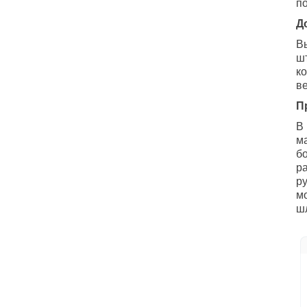
п
Д
В
ш
к
в
П
В
м
б
р
р
мо
ш