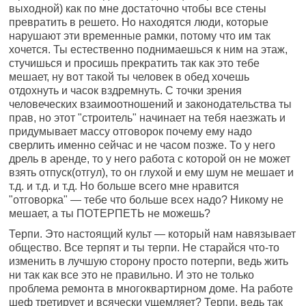
выходной) как по мне достаточно чтобы все стены
превратить в решето. Но находятся люди, которые
нарушают эти временные рамки, потому что им так
хочется. Ты естественно поднимаешься к ним на этаж,
стучишься и просишь прекратить так как это тебе
мешает, ну вот такой ты человек в обед хочешь
отдохнуть и часок вздремнуть. С точки зрения
человеческих взаимоотношений и законодательства ты
прав, но этот "строитель" начинает на тебя наезжать и
придумывает массу отговорок почему ему надо
сверлить именно сейчас и не часом позже. То у него
дрель в аренде, то у него работа с которой он не может
взять отпуск(отгул), то он глухой и ему шум не мешает и
т.д. и т.д. и т.д. Но больше всего мне нравится
"отговорка" — тебе что больше всех надо? Никому не
мешает, а ты ПОТЕРПЕТЬ не можешь?
Терпи. Это настоящий культ — который нам навязывает
общество. Все терпят и ты терпи. Не старайся что-то
изменить в лучшую сторону просто потерпи, ведь жить
ни так как все это не правильно. И это не только
проблема ремонта в многоквартирном доме. На работе
шеф третирует и всячески ущемляет? Терпи, ведь так