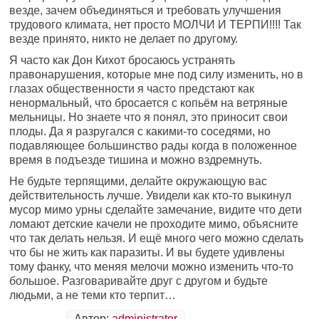
везде, зачем объединяться и требовать улучшения
трудового климата, нет просто МОЛЧИ И ТЕРПИ!!!! Так
везде принято, никто не делает по другому.
Я часто как Дон Кихот бросаюсь устранять
правонарушения, которые мне под силу изменить, но в
глазах общественности я часто предстают как
ненормальный, что бросается с копьём на ветряные
мельницы. Но знаете что я понял, это приносит свои
плоды. Да я разругался с какими-то соседями, но
подавляющее большинство рады когда в положенное
время в подъезде тишина и можно вздремнуть.
Не будьте терпящими, делайте окружающую вас
действительность лучше. Увидели как кто-то выкинул
мусор мимо урны сделайте замечание, видите что дети
ломают детские качели не проходите мимо, объясните
что так делать нельзя. И ещё много чего можно сделать
что бы не жить как паразиты. И вы будете удивлены
тому фанку, что меняя мелочи можно изменить что-то
большое. Разговаривайте друг с другом и будьте
людьми, а не теми кто терпит…
Автор:
administrator