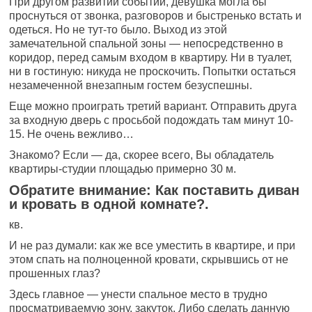
При другом развитии событий, девушка могла бы
проснуться от звонка, разговоров и быстренько встать и
одеться. Но не тут-то было. Выход из этой
замечательной спальной зоны — непосредственно в
коридор, перед самым входом в квартиру. Ни в туалет,
ни в гостиную: никуда не проскочить. Попытки остаться
незамеченной внезапным гостем безуспешны.
Еще можно проиграть третий вариант. Отправить друга
за входную дверь с просьбой подождать там минут 10-
15. Не очень вежливо…
Знакомо? Если — да, скорее всего, Вы обладатель
квартиры-студии площадью примерно 30 м.
Обратите внимание: Как поставить диван
и кровать в одной комнате?.
кв.
И не раз думали: как же все уместить в квартире, и при
этом спать на полноценной кровати, скрывшись от не
прошенных глаз?
Здесь главное — унести спальное место в трудно
просматриваемую зону, закуток. Либо сделать данную