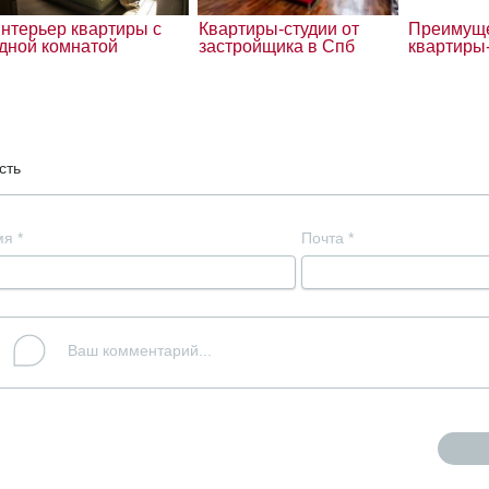
нтерьер квартиры с
Квартиры-студии от
Преимущ
дной комнатой
застройщика в Спб
квартиры
сть
мя
*
Почта
*