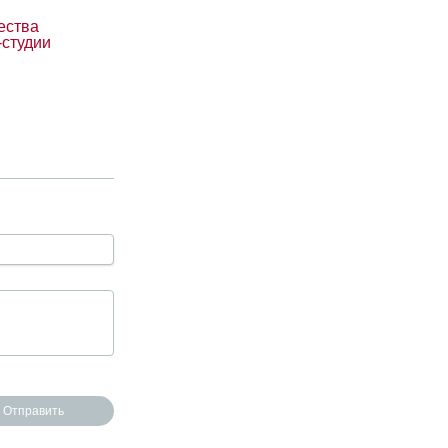
ества
-студии