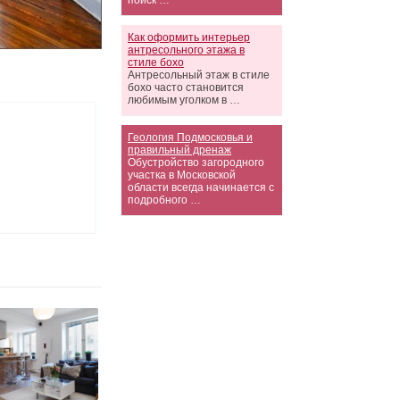
поиск …
Как оформить интерьер
антресольного этажа в
стиле бохо
Антресольный этаж в стиле
бохо часто становится
любимым уголком в …
Геология Подмосковья и
правильный дренаж
Обустройство загородного
участка в Московской
области всегда начинается с
подробного …