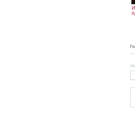
И
о
Го
И