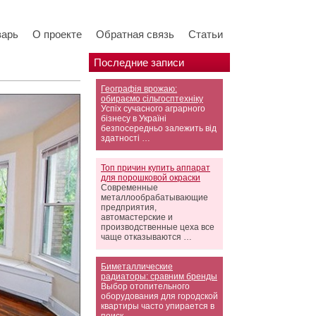
варь
О проекте
Обратная связь
Статьи
Последние записи
Географія врожаю:
обираємо сільгосптехніку
Успіх сучасного аграрного
бізнесу в Україні
безпосередньо залежить від
здатності …
Топ причин купить аппарат
для порошковой окраски
Современные
металлообрабатывающие
предприятия,
автомастерские и
производственные цеха все
чаще отказываются …
Биметаллические
радиаторы: сравним бренды
Выбор отопительного
оборудования для городской
квартиры часто упирается в