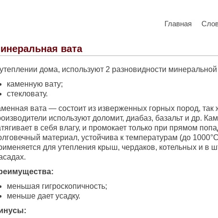
Главная
Сло
инеральная вата
 утеплении дома, используют 2 разновидности минеральной
каменную вату;
стекловату.
аменная вата — состоит из изверженных горных пород, так 
оизводители используют доломит, диабаз, базальт и др. Ка
тягивает в себя влагу, и промокает только при прямом поп
олговечный материал, устойчива к температурам (до 1000°С
рименяется для утепления крыш, чердаков, котельных и в 
асадах.
реимущества:
меньшая гигроскопичность;
меньше дает усадку.
инусы: