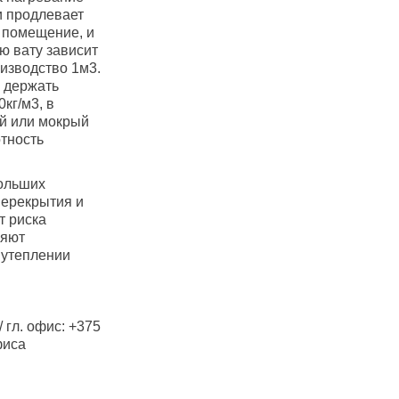
и продлевает
в помещение, и
ю вату зависит
оизводство 1м3.
о держать
кг/м3, в
ый или мокрый
отность
больших
перекрытия и
т риска
ляют
 утеплении
 гл. офис: +375
фиса