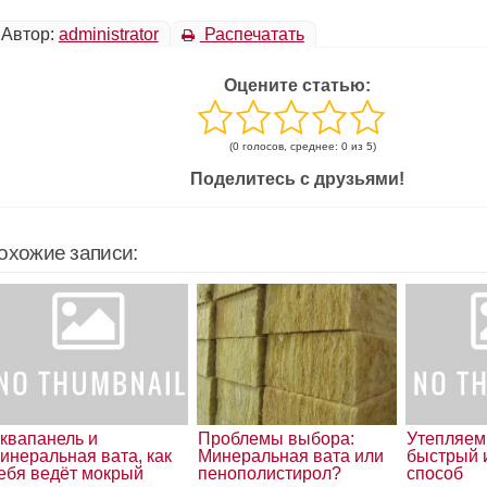
Автор:
administrator
Распечатать
Оцените статью:
(0 голосов, среднее: 0 из 5)
Поделитесь с друзьями!
охожие записи:
квапанель и
Проблемы выбора:
Утепляем
инеральная вата, как
Минеральная вата или
быстрый 
ебя ведёт мокрый
пенополистирол?
способ