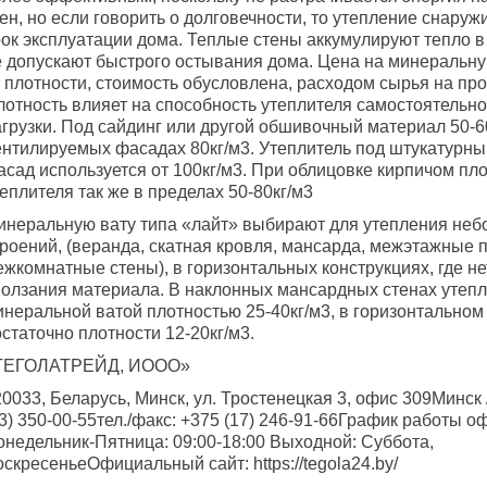
ен, но если говорить о долговечности, то утепление снаруж
рок эксплуатации дома. Теплые стены аккумулируют тепло 
е допускают быстрого остывания дома. Цена на минеральну
т плотности, стоимость обусловлена, расходом сырья на пр
лотность влияет на способность утеплителя самостоятельн
грузки. Под сайдинг или другой обшивочный материал 50-60
ентилируемых фасадах 80кг/м3. Утеплитель под штукатурн
асад используется от 100кг/м3. При облицовке кирпичом пл
еплителя так же в пределах 50-80кг/м3
инеральную вату типа «лайт» выбирают для утепления не
троений, (веранда, скатная кровля, мансарда, межэтажные 
жкомнатные стены), в горизонтальных конструкциях, где не
ползания материала. В наклонных мансардных стенах утеп
инеральной ватой плотностью 25-40кг/м3, в горизонтальном
статочно плотности 12-20кг/м3.
ТЕГОЛАТРЕЙД, ИООО»
0033, Беларусь, Минск, ул. Тростенецкая 3, офис 309Минск /
3) 350-00-55тел./факс: +375 (17) 246-91-66График работы о
онедельник-Пятница: 09:00-18:00 Выходной: Суббота,
скресеньеОфициальный сайт: https://tegola24.by/