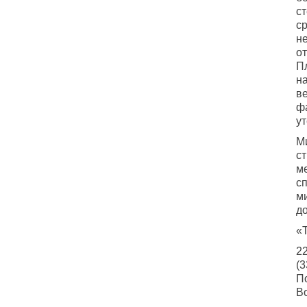
ст
с
н
о
П
на
в
ф
ут
М
с
ме
с
м
до
«
22
(3
П
Во