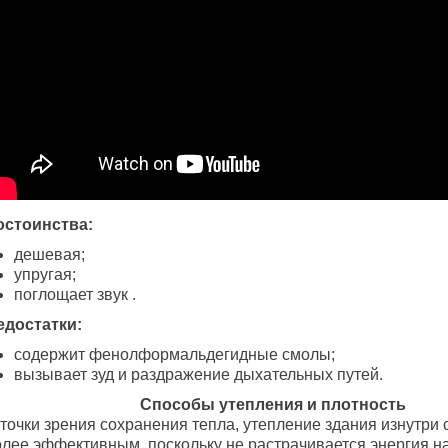
остоинства:
дешевая;
упругая;
поглощает звук .
едостатки:
содержит фенолформальдегидные смолы;
вызывает зуд и раздражение дыхательных путей.
Способы утепления и плотность
точки зрения сохранения тепла, утепление здания изнутри 
олее эффективным, поскольку не растрачивается энергия н