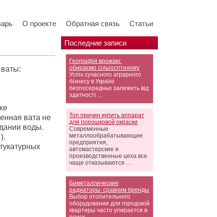
варь
О проекте
Обратная связь
Статьи
Последние записи
Географія врожаю:
обираємо сільгосптехніку
 ваты:
Успіх сучасного аграрного
бізнесу в Україні
безпосередньо залежить від
здатності …
же
Топ причин купить аппарат
менная вата не
для порошковой окраски
адании воды.
Современные
металлообрабатывающие
).
предприятия,
штукатурных
автомастерские и
производственные цеха все
чаще отказываются …
Биметаллические
радиаторы: сравним бренды
Выбор отопительного
оборудования для городской
квартиры часто упирается в