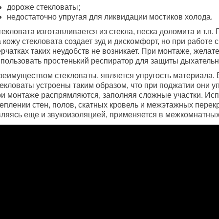
дороже стекловаты;
недостаточно упругая для ликвидации мостиков холода.
екловата изготавливается из стекла, песка доломита и т.п.
 кожу стекловата создает зуд и дискомфорт, но при работе с
рчатках таких неудобств не возникает. При монтаже, желат
спользовать простенький респиратор для защиты дыхательн
реимуществом стекловаты, является упругость материала. 
текловаты устроены таким образом, что при поджатии они у
ри монтаже распрямляются, заполняя сложные участки. Исп
теплении стен, полов, скатных кровель и межэтажных перек
вляясь еще и звукоизоляцией, применяется в межкомнатных