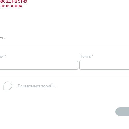
асад на этих
снованиях
сть
мя
*
Почта
*