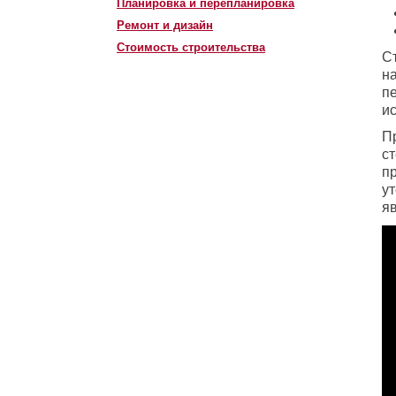
Планировка и перепланировка
Ремонт и дизайн
Стоимость строительства
Ст
на
пе
и
П
с
п
у
я