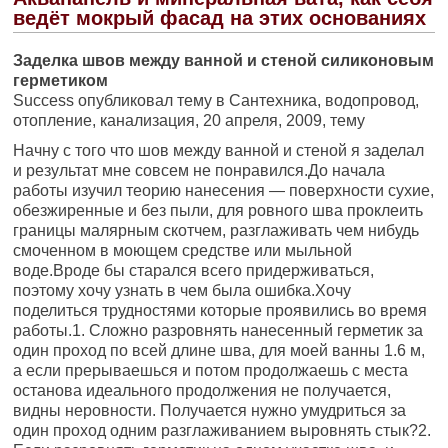
ведёт мокрый фасад на этих основаниях
Заделка швов между ванной и стеной силиконовым
герметиком
Success опубликовал тему в Сантехника, водопровод,
отопление, канализация, 20 апреля, 2009, тему
Начну с того что шов между ванной и стеной я заделал
и результат мне совсем не понравился.До начала
работы изучил теорию нанесения — поверхности сухие,
обезжиренные и без пыли, для ровного шва проклеить
границы малярным скотчем, разглаживать чем нибудь
смоченном в моющем средстве или мыльной
воде.Вроде бы старался всего придерживаться,
поэтому хочу узнать в чем была ошибка.Хочу
поделиться трудностями которые проявились во время
работы.1. Сложно разровнять нанесенный герметик за
один проход по всей длине шва, для моей ванны 1.6 м,
а если прерываешься и потом продолжаешь с места
останова идеального продолжения не получается,
видны неровности. Получается нужно умудриться за
один проход одним разглаживанием выровнять стык?2.