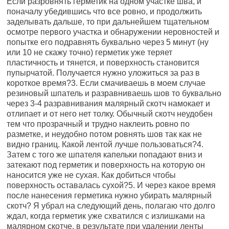
Если разровнять герметик на одном участке шва, и
поначалу убедившись что все ровно, и продолжить
заделывать дальше, то при дальнейшем тщательном
осмотре первого участка и обнаружении неровностей и
попытке его подравнять буквально через 5 минут (ну
или 10 не скажу точно) герметик уже теряет
пластичность и тянется, и поверхность становится
пупырчатой. Получается нужно уложиться за раз в
короткое время?3. Если смачиваешь в моем случае
резиновый шпатель и разравниваешь шов то буквально
через 3-4 разравнивания малярный скотч намокает и
отлипает и от него нет толку. Обычный скотч неудобен
тем что прозрачный и трудно наклеить ровно по
разметке, и неудобно потом ровнять шов так как не
видно границ. Какой лентой лучше пользоваться?4.
Затем с того же шпателя капельки попадают вниз и
затекают под герметик и поверхность на которую он
наносится уже не сухая. Как добиться чтобы
поверхность оставалась сухой?5. И через какое время
после нанесения герметика нужно убирать малярный
скотч? Я убрал на следующий день, полагаю что долго
ждал, когда герметик уже схватился с излишками на
малярном скотче, в результате при удалении ленты