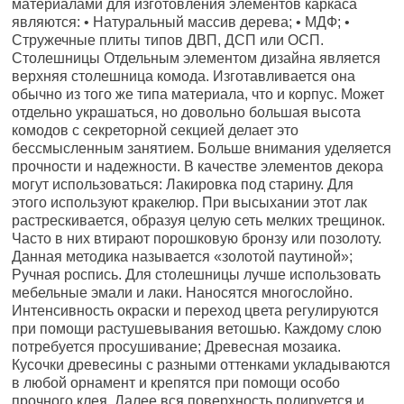
материалами для изготовления элементов каркаса
являются: • Натуральный массив дерева; • МДФ; •
Стружечные плиты типов ДВП, ДСП или ОСП.
Столешницы Отдельным элементом дизайна является
верхняя столешница комода. Изготавливается она
обычно из того же типа материала, что и корпус. Может
отдельно украшаться, но довольно большая высота
комодов с секреторной секцией делает это
бессмысленным занятием. Больше внимания уделяется
прочности и надежности. В качестве элементов декора
могут использоваться: Лакировка под старину. Для
этого используют кракелюр. При высыхании этот лак
растрескивается, образуя целую сеть мелких трещинок.
Часто в них втирают порошковую бронзу или позолоту.
Данная методика называется «золотой паутиной»;
Ручная роспись. Для столешницы лучше использовать
мебельные эмали и лаки. Наносятся многослойно.
Интенсивность окраски и переход цвета регулируются
при помощи растушевывания ветошью. Каждому слою
потребуется просушивание; Древесная мозаика.
Кусочки древесины с разными оттенками укладываются
в любой орнамент и крепятся при помощи особо
прочного клея. Далее вся поверхность полируется и