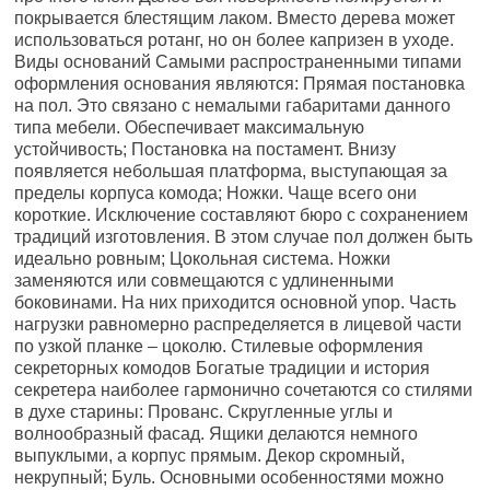
покрывается блестящим лаком. Вместо дерева может
использоваться ротанг, но он более капризен в уходе.
Виды оснований Самыми распространенными типами
оформления основания являются: Прямая постановка
на пол. Это связано с немалыми габаритами данного
типа мебели. Обеспечивает максимальную
устойчивость; Постановка на постамент. Внизу
появляется небольшая платформа, выступающая за
пределы корпуса комода; Ножки. Чаще всего они
короткие. Исключение составляют бюро с сохранением
традиций изготовления. В этом случае пол должен быть
идеально ровным; Цокольная система. Ножки
заменяются или совмещаются с удлиненными
боковинами. На них приходится основной упор. Часть
нагрузки равномерно распределяется в лицевой части
по узкой планке – цоколю. Стилевые оформления
секреторных комодов Богатые традиции и история
секретера наиболее гармонично сочетаются со стилями
в духе старины: Прованс. Скругленные углы и
волнообразный фасад. Ящики делаются немного
выпуклыми, а корпус прямым. Декор скромный,
некрупный; Буль. Основными особенностями можно