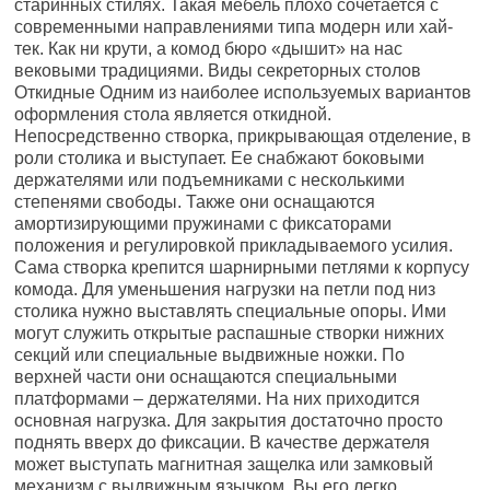
старинных стилях. Такая мебель плохо сочетается с
современными направлениями типа модерн или хай-
тек. Как ни крути, а комод бюро «дышит» на нас
вековыми традициями. Виды секреторных столов
Откидные Одним из наиболее используемых вариантов
оформления стола является откидной.
Непосредственно створка, прикрывающая отделение, в
роли столика и выступает. Ее снабжают боковыми
держателями или подъемниками с несколькими
степенями свободы. Также они оснащаются
амортизирующими пружинами с фиксаторами
положения и регулировкой прикладываемого усилия.
Сама створка крепится шарнирными петлями к корпусу
комода. Для уменьшения нагрузки на петли под низ
столика нужно выставлять специальные опоры. Ими
могут служить открытые распашные створки нижних
секций или специальные выдвижные ножки. По
верхней части они оснащаются специальными
платформами – держателями. На них приходится
основная нагрузка. Для закрытия достаточно просто
поднять вверх до фиксации. В качестве держателя
может выступать магнитная защелка или замковый
механизм с выдвижным язычком. Вы его легко