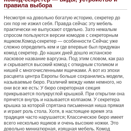
правила выбора
Несмотря на довольно богатую историю, секретер до
сих пор не изжил себя. Правда сейчас эту мебель
практически не выпускают отдельно. Зато немалым
спросом пользуются версии комодов с секреторным
ящиком.Комод-секретер — особенности Сейчас уже
сложно определить кем и где впервые был придуман
комод секретер. До наших дней дошло испанское
ласковое название варгуэна. Под этим словом, как раз
и скрывается высокий комод с откидным столиком и
нишей с многочисленными ящичками. А вот из эпохи
расцвета центра Европы больше сохранились модели,
называемые бюро. Различий между ними немного, но
они все же есть: У бюро секреторная секция
прикрывается полукруглой крышкой. При открытии она
прячется внутрь и называется колпаком. У секретера
крышка за которой спрятана письменная ниша прямая
и играет роль стола. Хотя, в настоящее время эта
традиция часто нарушается; Классическое бюро имеет
всего несколько ящиков и очень высокие ножки. Это
довольно миниатюрная, изящная мебель. Комод