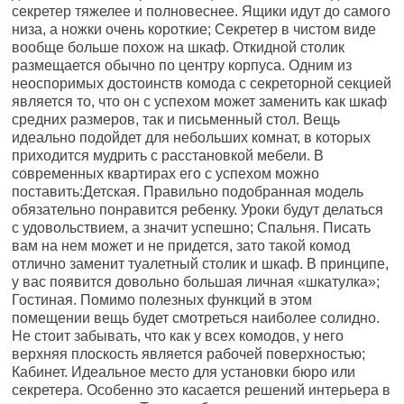
секретер тяжелее и полновеснее. Ящики идут до самого
низа, а ножки очень короткие; Секретер в чистом виде
вообще больше похож на шкаф. Откидной столик
размещается обычно по центру корпуса. Одним из
неоспоримых достоинств комода с секреторной секцией
является то, что он с успехом может заменить как шкаф
средних размеров, так и письменный стол. Вещь
идеально подойдет для небольших комнат, в которых
приходится мудрить с расстановкой мебели. В
современных квартирах его с успехом можно
поставить:Детская. Правильно подобранная модель
обязательно понравится ребенку. Уроки будут делаться
с удовольствием, а значит успешно; Спальня. Писать
вам на нем может и не придется, зато такой комод
отлично заменит туалетный столик и шкаф. В принципе,
у вас появится довольно большая личная «шкатулка»;
Гостиная. Помимо полезных функций в этом
помещении вещь будет смотреться наиболее солидно.
Не стоит забывать, что как у всех комодов, у него
верхняя плоскость является рабочей поверхностью;
Кабинет. Идеальное место для установки бюро или
секретера. Особенно это касается решений интерьера в