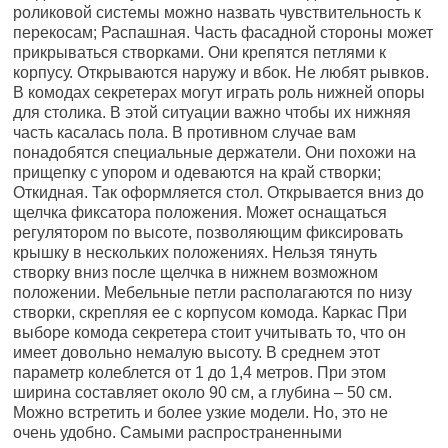
роликовой системы можно назвать чувствительность к
перекосам; Распашная. Часть фасадной стороны может
прикрываться створками. Они крепятся петлями к
корпусу. Открываются наружу и вбок. Не любят рывков.
В комодах секретерах могут играть роль нижней опоры
для столика. В этой ситуации важно чтобы их нижняя
часть касалась пола. В противном случае вам
понадобятся специальные держатели. Они похожи на
прищепку с упором и одеваются на край створки;
Откидная. Так оформляется стол. Открывается вниз до
щелчка фиксатора положения. Может оснащаться
регулятором по высоте, позволяющим фиксировать
крышку в нескольких положениях. Нельзя тянуть
створку вниз после щелчка в нижнем возможном
положении. Мебельные петли располагаются по низу
створки, скрепляя ее с корпусом комода. Каркас При
выборе комода секретера стоит учитывать то, что он
имеет довольно немалую высоту. В среднем этот
параметр колеблется от 1 до 1,4 метров. При этом
ширина составляет около 90 см, а глубина – 50 см.
Можно встретить и более узкие модели. Но, это не
очень удобно. Самыми распространенными