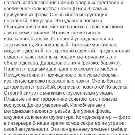
назвать использование нижних опорных крестовин и
увеличение количества ножек (6 или 8) самых
причудливых форм. Очень много инкрустации
позолотой; Шинуазри. Это удачная попытка
объединения европейского барокко с классическими
азиатскими стилями. Этнические мотивы и
изысканность форм. Основной упор делается на
экзотичность; Колониальный. Тяжелые массивные
модели с дорогой, но скромной отделкой. Предпочтение
отдается качественным, редким материалам, а не
обилию декора; Дворцовые стили (рококо, барокко).
Являются родными для данного элемента мебели.
Предусматривают причудливые выпуклые формы,
изогнутые широко посаженные ножки. Очень богато
декорируются резьбой, росписью, позолотой; Классика.
Строгий силуэт с мягкими скругленными углами.
Плавные линии гармонично сочетаются с прямым
корпусом. Декор умеренный. Излюбленными
методиками являются резьба, фигурная фреза,
ажурная золоченая фурнитура. Комод-секретер — фото
в интерьере В наше время комод секретер не утратил
своей актуальности. Это по-прежнему элемент мебели