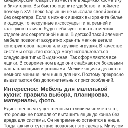
канцелярские товары. Разместите в ящичках косметику
и бижутерию. Вы быстро оцените удобство, и поймете
почему в XVIII веке барышни не мыслили своей жизни
без секретера. Если в нижних ящиках вы храните белье
и одежду, то некрупные аксессуары типа ремней и
галстуков отлично будут себя чувствовать в мелких
отделениях секретерной ниши. В детской такой элемент
мебели позволит аккуратно хранить мелкие детали
конструкторов, пазлов или хрупкие игрушки. В качестве
системы открытия фасада могут использоваться
следующие типы: Выдвижная. Так оформляются все
ящики. В современном виде они снабжаются боковыми
направляющими и роликами. Мелкие ящички делаются
немного меньше, чем ниша для них. Поэтому прекрасно
выдвигаются без дополнительных приспособлений.
Интересное: Мебель для маленькой
кухни: правила выбора, планировка,
материалы, фото.
Единственным существенным отличием является то,
что ролики не позволяют вытащить ящик до конца без
вреда для системы. Он непременно останется в нише.
Тогда как их отсутствие позволяет это сделать. Минусом