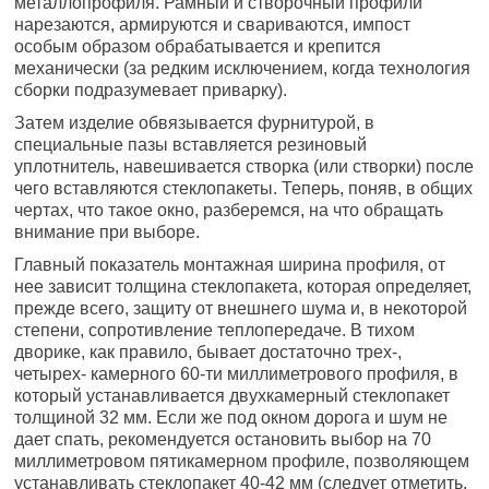
металлопрофиля. Рамный и створочный профили
нарезаются, армируются и свариваются, импост
особым образом обрабатывается и крепится
механически (за редким исключением, когда технология
сборки подразумевает приварку).
Затем изделие обвязывается фурнитурой, в
специальные пазы вставляется резиновый
уплотнитель, навешивается створка (или створки) после
чего вставляются стеклопакеты. Теперь, поняв, в общих
чертах, что такое окно, разберемся, на что обращать
внимание при выборе.
Главный показатель монтажная ширина профиля, от
нее зависит толщина стеклопакета, которая определяет,
прежде всего, защиту от внешнего шума и, в некоторой
степени, сопротивление теплопередаче. В тихом
дворике, как правило, бывает достаточно трех-,
четырех- камерного 60-ти миллиметрового профиля, в
который устанавливается двухкамерный стеклопакет
толщиной 32 мм. Если же под окном дорога и шум не
дает спать, рекомендуется остановить выбор на 70
миллиметровом пятикамерном профиле, позволяющем
устанавливать стеклопакет 40-42 мм (следует отметить,