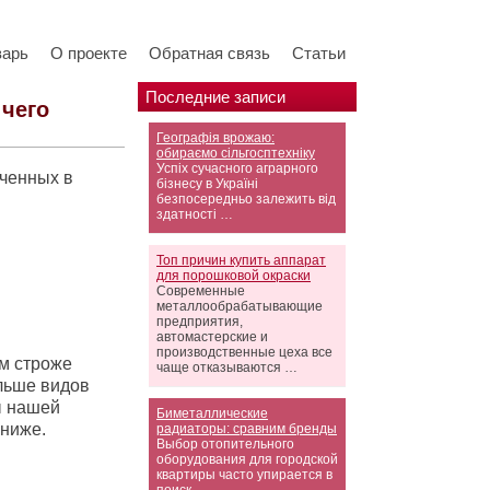
варь
О проекте
Обратная связь
Статьи
Последние записи
 чего
Географія врожаю:
обираємо сільгосптехніку
Успіх сучасного аграрного
ученных в
бізнесу в Україні
безпосередньо залежить від
здатності …
Топ причин купить аппарат
для порошковой окраски
Современные
металлообрабатывающие
предприятия,
автомастерские и
производственные цеха все
ем строже
чаще отказываются …
ольше видов
ы нашей
Биметаллические
 ниже.
радиаторы: сравним бренды
Выбор отопительного
оборудования для городской
квартиры часто упирается в