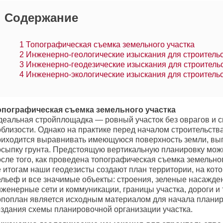
Содержание
1
Топографическая съемка земельного участка
2
Инженерно-геологические изыскания для строитель
3
Инженерно-геодезические изыскания для строитель
4
Инженерно-экологические изыскания для строитель
опографическая съемка земельного участка
деальная стройплощадка — ровный участок без оврагов и 
облизости. Однако на практике перед началом строительств
риходится выравнивать имеющуюся поверхность земли, вып
осыпку грунта. Предстоящую вертикальную планировку можн
сле того, как проведена топографическая съемка земельног
е итогам наши геодезисты создают план территории, на ко
ельеф и все значимые объекты: строения, зеленые насажде
женерные сети и коммуникации, границы участка, дороги и
опоплан является исходным материалом для начала планир
оздания схемы планировочной организации участка.