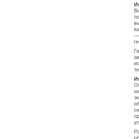
И
В
п
в
ка
—
г
Г
а
и
те
И
О
н
э
о
с
п
у
Р
о