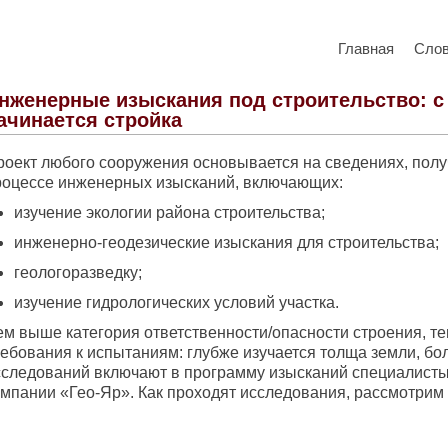
Главная
Сло
нженерные изыскания под строительство: с
ачинается стройка
роект любого сооружения основывается на сведениях, пол
роцессе инженерных изысканий, включающих:
изучение экологии района строительства;
инженерно-геодезические изыскания для строительства;
геологоразведку;
изучение гидрологических условий участка.
ем выше категория ответственности/опасности строения, т
ребования к испытаниям: глубже изучается толща земли, б
сследований включают в программу изысканий специалист
омпании «Гео-Яр». Как проходят исследования, рассмотрим