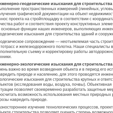
нженерно-геодезические изыскания для строительства
ыполнение пространственных измерений (линейных, угловы
олучения графической документации на объект недвижимост
ынос проекта на стройплощадку в соответствии с координат
чества работ и соответствия проекту конструктивных элеме
 основные функции наших инженеров, выполняющих инже
еодезические изыскания для строительства зданий и сооруж
еодезическое сопровождение — неотъемлемая часть строит
втотрасс и железнодорожного полотна. Наши специалисты
сполнительную съемку и корректировку работы автодорожн
хники.
нженерно-экологические изыскания для строительства
чень важно во время возведения объекта и в период его ис
авредить природе и населению, для этого проводятся инже
кологические изыскания для строительства крупных и ответ
бъектов (исследования воды, воздуха, почвы). Объективная
итуации позволяет своевременно разработать защитные ме
росчитать возможность использования местных природных 
грозы навредить природе.
азностороннее изучение технологических процессов, проек
бъекте строительства позволяет оценить степень возможног