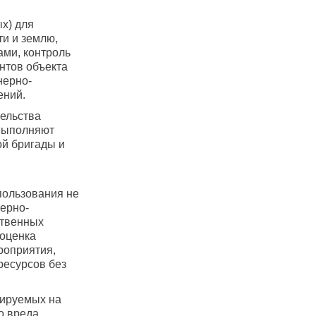
х) для
и и землю,
ами, контроль
нтов объекта
нерно-
ений.
ельства
 выполняют
ой бригады и
пользования не
нерно-
ственных
 оценка
роприятия,
ресурсов без
тируемых на
о вреда,