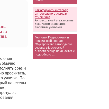
поиск …
Как оформить интерьер
антресольного этажа в
стиле бохо
Антресольный этаж в стиле
бохо часто становится
ства
любимым уголком в …
ства
ства
Геология Подмосковья и
правильный дренаж
Обустройство загородного
участка в Московской
области всегда начинается с
подробного …
склонов
а обычно
олнять срез и
о просчитать,
о участка. По
торый нанесены
ния,
 тротуары.
ования,