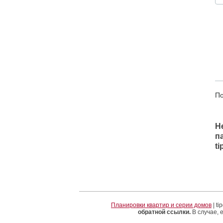
По
Н
п
t
Планировки квартир и серии домов
| t
обратной ссылки.
В случае, 