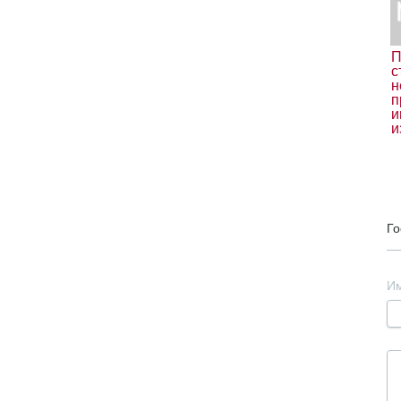
П
с
н
п
и
и
Го
И