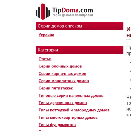
Серии домов списком
И
н
Украина
П
Категории
п
Статьи
Серии блочных домов
Серии кирпичных домов
Серии монолитных домов
Серии пятиэтажек
Типовые серии панельных домов
Ч
Типы деревянных домов
т
и
Типы коттеджей и загородных домов
к
Типы многоквартирных домов
Типы фундаментов