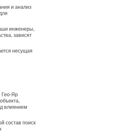
ания и анализ
для
наши инженеры,
ства, зависят
ается несущая
 Гео-Яр
объекта,
од влиянием
й состав поиск
х