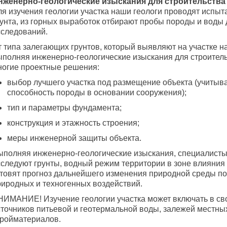
нженерно-геологические изыскания для строительства
ля изучения геологии участка наши геологи проводят испыт
рунта, из горных выработок отбирают пробы породы и воды 
сследований.
т типа залегающих грунтов, который выявляют на участке 
ыполняя инженерно-геологические изыскания для строитель
ногие проектные решения:
выбор лучшего участка под размещение объекта (учитыв
способность породы в основании сооружения);
тип и параметры фундамента;
конструкция и этажность строения;
меры инженерной защиты объекта.
ыполняя инженерно-геологические изыскания, специалисты
сследуют грунты, водный режим территории в зоне влияния 
отовят прогноз дальнейшего изменения природной среды п
риродных и техногенных воздействий.
НИМАНИЕ! Изучение геологии участка может включать в сво
сточников питьевой и геотермальной воды, залежей местны
тройматериалов.