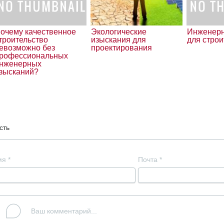
очему качественное
Экологические
Инженерн
троительство
изыскания для
для строи
евозможно без
проектирования
рофессиональных
нженерных
зысканий?
сть
мя
*
Почта
*