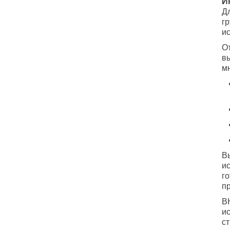
И
Д
г
и
О
в
м
В
и
г
п
В
и
с