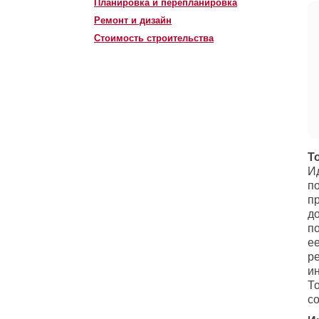
Планировка и перепланировка
Ремонт и дизайн
Стоимость строительства
Т
И
п
п
д
по
е
р
ин
Т
с