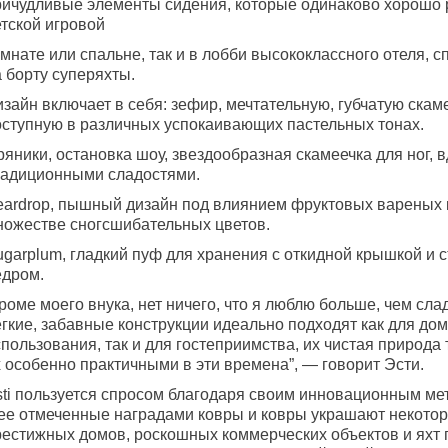
ричудливые элементы сидения, которые одинаково хорошо 
етской игровой
мнате или спальне, так и в лобби высококлассного отеля, с
 борту суперяхты.
зайн включает в себя: зефир, мечтательную, губчатую скаме
оступную в различных успокаивающих пастельных тонах.
ряники, остановка шоу, звездообразная скамеечка для ног,
радиционными сладостями.
eardrop, пышный дизайн под влиянием фруктовых вареных 
ножестве сногсшибательных цветов.
ugarplum, гладкий пуф для хранения с откидной крышкой и
едром.
роме моего внука, нет ничего, что я люблю больше, чем слад
егкие, забавные конструкции идеально подходят как для до
пользования, так и для гостеприимства, их чистая природа 
 особенно практичными в эти времена”, — говорит Эсти.
sti пользуется спросом благодаря своим инновационным ме
 ее отмеченные наградами ковры и ковры украшают некото
рестижных домов, роскошных коммерческих объектов и яхт 