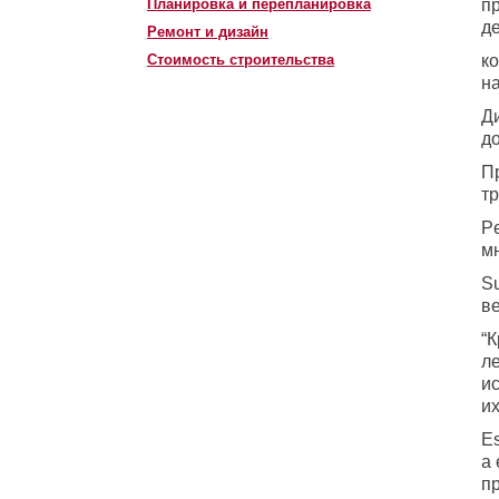
Планировка и перепланировка
п
д
Ремонт и дизайн
Стоимость строительства
ко
на
Ди
д
П
т
P
м
S
в
“К
л
ис
их
E
а
п