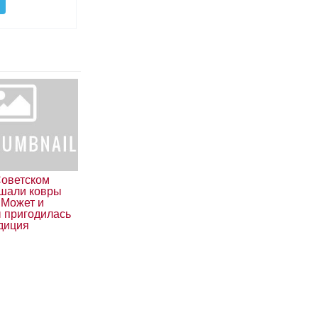
Советском
шали ковры
 Может и
ы пригодилась
адиция