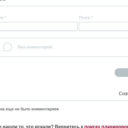
мя
*
Почта
*
Сна
ка еще не было комментариев
е нашли то, что искали? Вернитесь к
поиску планирово