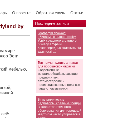
варь
О проекте
Обратная связь
Статьи
Последние записи
dyland by
Географія врожаю:
обираємо сільгосптехніку
Успіх сучасного аграрного
бізнесу в Україні
безпосередньо залежить від
ом мире
здатності …
флор Эсти
Топ причин купить аппарат
для порошковой окраски
гкий мебелью,
Современные
металлообрабатывающие
предприятия,
автомастерские и
производственные цеха все
ягкой,
чаще отказываются …
оричной
Биметаллические
радиаторы: сравним бренды
Выбор отопительного
оборудования для городской
 себя
квартиры часто упирается в