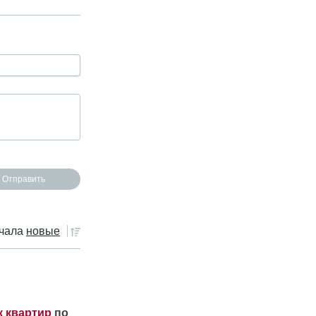
чала
новые
к квартир
по