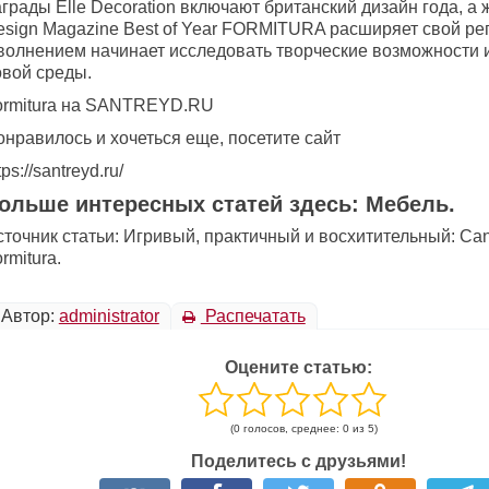
грады Elle Decoration включают британский дизайн года, а ж
esign Magazine Best of Year FORMITURA расширяет свой реп
 волнением начинает исследовать творческие возможности 
овой среды.
ormitura на SANTREYD.RU
нравилось и хочеться еще, посетите сайт
tps://santreyd.ru/
ольше интересных статей здесь: Мебель.
точник статьи: Игривый, практичный и восхитительный: Ca
rmitura.
Автор:
administrator
Распечатать
Оцените статью:
(0 голосов, среднее: 0 из 5)
Поделитесь с друзьями!