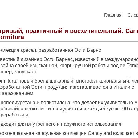
Главная
Сло
гривый, практичный и восхитительный: Can
ormitura
оллекция кресел, разработанная Эсти Барнс
звестный дизайнер Эсти Барнес, известный в международн
изайна своей изысканной, ковры ручной работы под ее Топ
ннер, запускает
ormitura, новый бренд шикарный, многофункциональный, ле
азработанной Эсти, продукция изготавливается в Италии с
спользованием
нополиуретана и полиэтилена, что делает их удивительно м
еобычайно легко чистится и двигаться каждый кусок 100 вт
ереработки и
одходит для внутреннего и наружного использования.
ервоначальная капсульная коллекция Candyland включает в