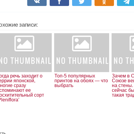
охожие записи:
огда речь заходит о
Топ-5 популярных
Зачем в 
еррии японской,
принтов на обоях — что
Союзе ве
ногие сразу
выбрать
на стены.
споминают ее
сейчас б
осхитительный сорт
такая тр
Pleniflora’
сть