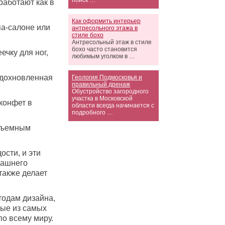
поиск …
работают как в
Как оформить интерьер
па-салоне или
антресольного этажа в
стиле бохо
Антресольный этаж в стиле
бохо часто становится
ечку для ног,
любимым уголком в …
 вдохновленная
Геология Подмосковья и
правильный дренаж
Обустройство загородного
участка в Московской
конфет в
области всегда начинается с
подробного …
 съемным
ости, и эти
машнего
также делает
тодам дизайна,
рые из самых
по всему миру.