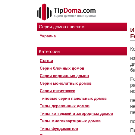
Серии домов списком
И
F
Украина
К
Категории
и
Статьи
д
Серии блочных домов
ба
Серии кирпичных домов
F
Серии монолитных домов
р
Серии пятиэтажек
и
Типовые серии панельных домов
пе
Типы деревянных домов
н
п
Типы коттеджей и загородных домов
Типы многоквартирных домов
п
Типы фундаментов
П