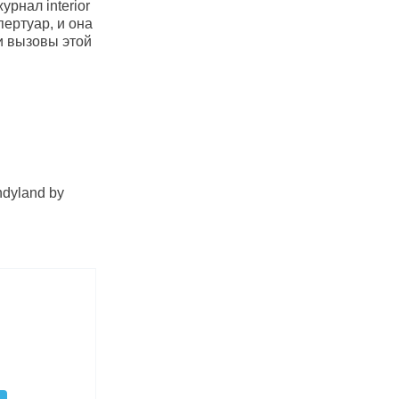
урнал interior
ертуар, и она
и вызовы этой
ndyland by