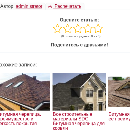
Автор:
administrator
Распечатать
Оцените статью:
(0 голосов, среднее: 0 из 5)
Поделитесь с друзьями!
охожие записи:
итумная черепица.
Все строительные
Битумная
реимущество и
материалы SDC.
ее преим
егкость покрытия
Битумная черепица для
кровли