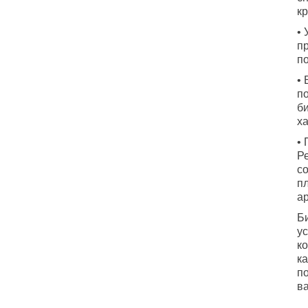
к
•
п
п
•
п
б
х
•
Р
с
п
а
Б
у
ко
ка
п
в