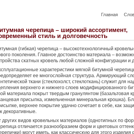
Главная
Сло
итумная черепица – широкий ассортимент,
овременный стиль и долговечность
итумная (гибкая) черепица – высокотехнологичный кровель
ового поколения. Главное достоинство материала – возмож
стройства скатных кровель любой сложной конфигурации и д
ксплуатационные характеристики мягкой битумной черепиц
редопределяет ее многослойная структура. Армирующий сло
нтетической ткани (стеклохолст, стеклоткань) служит для н
цепления верхнего и нижнего слоев модифицированного би
лой материала покрыт твердым гранулянтом (базальтовая к
ланцевая присыпка, измельченная минеральная крошка). Б
исыпке, верхнее покрытие удачно сочетает в себе, как защ
ак декоративные.
т других видов кровельных материалов (однотипных по фор
ерепица отличается разнообразием форм и цветовых оттенк
ерепички) могут иметь, как классическую для этого изделия 