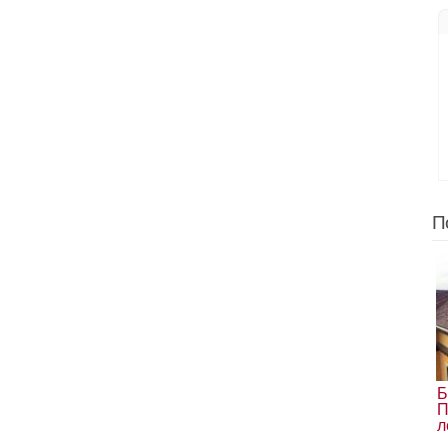
П
Б
П
л