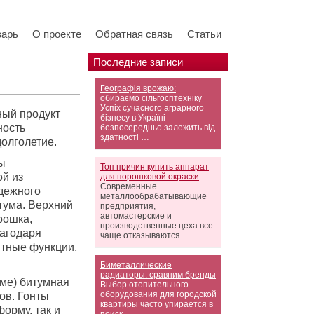
варь
О проекте
Обратная связь
Статьи
Последние записи
Географія врожаю:
обираємо сільгосптехніку
Успіх сучасного аграрного
ный продукт
бізнесу в Україні
ность
безпосередньо залежить від
здатності …
олголетие.
ы
Топ причин купить аппарат
й из
для порошковой окраски
Современные
адежного
металлообрабатывающие
тума. Верхний
предприятия,
автомастерские и
рошка,
производственные цеха все
лагодаря
чаще отказываются …
итные функции,
Биметаллические
радиаторы: сравним бренды
ме) битумная
Выбор отопительного
оборудования для городской
ов. Гонты
квартиры часто упирается в
форму, так и