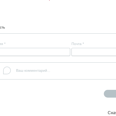
сть
мя
*
Почта
*
Сна