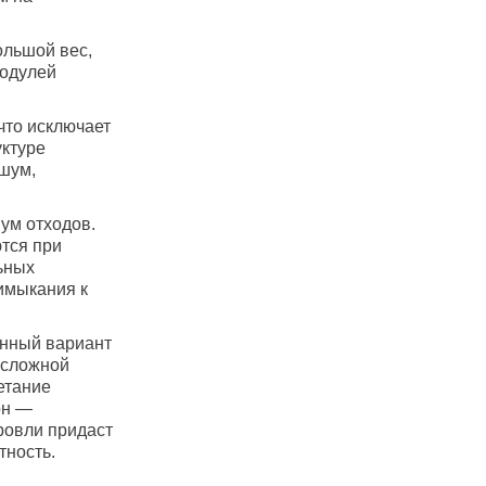
ольшой вес,
модулей
что исключает
уктуре
шум,
ум отходов.
ются при
ьных
имыкания к
енный вариант
 сложной
етание
рн —
ровли придаст
тность.