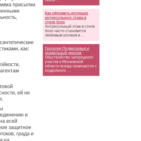
поиск …
гамма присыпки
твенными
Как оформить интерьер
ьность,
антресольного этажа в
стиле бохо
Антресольный этаж в стиле
бохо часто становится
любимым уголком в …
синтетические
тиками, как:
Геология Подмосковья и
правильный дренаж
Обустройство загородного
участка в Московской
ойкости,
области всегда начинается с
оагентам
подробного …
стовой
ности, ей не
я.
цы
оединению и
на всей
ное защитное
токов, града и
м на