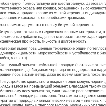
омбовидную, прямоугольную или шестигранную. Цветовая 
стественного окраса или крошки, окрашенной высококачес
расителями, придает кровле из мягкой черепицы индивидуал
чарование и схожесть с европейскими крышами.
еоспоримые аргументы в пользу битумной черепицы:
 Битум служит отличным гидроизоляционным материалом, а 
 полимерные добавки наделяют материал такими характерис
ханическая прочность, гибкость и долговечность.
 Материал имеет повышенные технические опции по теплост
одонепроницаемости, морозостойкости и устойчивости к би
рибок, мхи и т.п)
 Как штучный элемент небольшой площади (в отличие от ли
еталлочерепицы), битумная черепица не подвергается парус
трашен порывистый ветер, даже во время монтажа покрыти
 При устройстве кровельного покрытия один модуль черепи
акладывается на предыдущий элемент. Благодаря такому с
обственному весу элементов, сила тяжести распределяется 
ровельной площади равномерно. Тем самым создается мощ
окрытие от природных климатических невзгод – ливневых по
нежной крупы, веток и твердого мусора, брошенных урагано