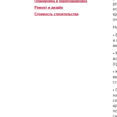
Планировка и перепланировка
р
Ремонт и дизайн
е
Стоимость строительства
к
о
Н
•
и
ме
•
в
(г
•
м
с
•
н
с
к
п
с