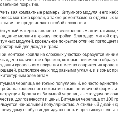
ровельное покрытие.
 Учитывая компактные размеры битумного модуля и его неб
роцесс монтажа кровли, а также ремонт/замена отдельных 
окрытия не представляют особой сложности.
 Битумный материал является великолепным антистатиком, 
опадание молнии в крышу постройки. Благодаря мягкой стр
итумных модулей, кровельное покрытие отлично поглощает 
арактерный для дождя и града.
 При монтаже кровли на сложных участках образуется миним
ечь идет о количестве обрезков, которые неизменно образу
оздании кровельного покрытия в местах сопряжения кровел
лощадей, расположенных под разными углами, и в зонах пр
рхитектурным элементам.
итумная черепица не только популярный, но часто единств
стройства кровельного покрытия крыш нетипичной формы и
нструкции. Кровля из битумной черепицы – это удачное соч
чества, долговечности и цены. Битумная черепица от 100 г
ользуется наибольшей популярностью. А стильный дизайн к
ашему дому особую индивидуальность и престижную элеган