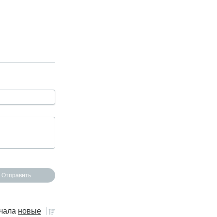
чала
новые