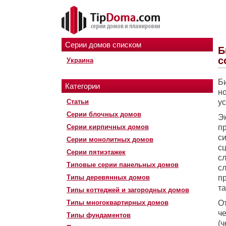
Серии домов списком
Б
с
Украина
Б
Категории
н
Статьи
у
Серии блочных домов
Э
Серии кирпичных домов
п
си
Серии монолитных домов
с
Серии пятиэтажек
с
Типовые серии панельных домов
с
Типы деревянных домов
пр
т
Типы коттеджей и загородных домов
Типы многоквартирных домов
О
ч
Типы фундаментов
(ч