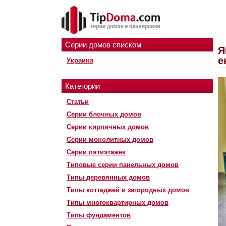
Серии домов списком
Я
е
Украина
Категории
Статьи
Серии блочных домов
Серии кирпичных домов
Серии монолитных домов
Серии пятиэтажек
Типовые серии панельных домов
Типы деревянных домов
Типы коттеджей и загородных домов
Типы многоквартирных домов
Типы фундаментов