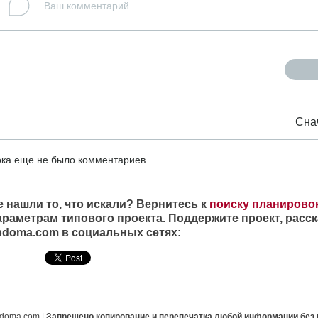
Сна
ка еще не было комментариев
е нашли то, что искали? Вернитесь к
поиску планирово
араметрам типового проекта. Поддержите проект, расск
ipdoma.com в социальных сетях:
ipdoma.com |
Запрещено копирование и перепечатка любой информации без