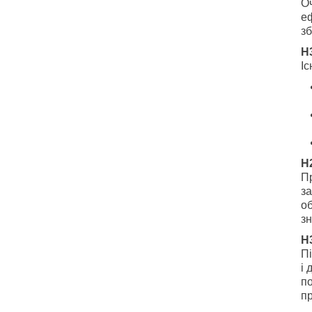
Оч
еф
зб
H
Іс
H
П
за
о
зн
H
Пі
і 
п
пр