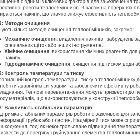
ищення є одним із ключових факторів для забезпечення три
ективної роботи теплообмінників. З часом на поверхнях пл
ираються накипи, що значно знижує ефективність теплообмі
3: Методи очищення
нують кілька методів очищення теплообмінників, зокрема:
Механічне очищення
: видалення накипів і забруднень з
спеціальних щіток або інших інструментів.
Хімічне очищення
: використання хімічних реагентів для
накипу.
Гідродинамічне очищення
: очищення під тиском води аб
2: Контроль температури та тиску
равильний контроль температури і тиску в теплообміннику 
побігти аварійним ситуаціям та забезпечити ефективну роб
бладнання. Теплові перевантаження можуть призвести до п
осу матеріалів, що використовуються у конструкції теплообм
3: Важливість стабільних параметрів
дтримка стабільних параметрів роботи є важливою для запо
деформації трубок або пластин. Надмірний тиск може сприч
ошкодження, тоді як неконтрольоване підвищення темпера
извести до перегріву і руйнування елементів теплообмінни