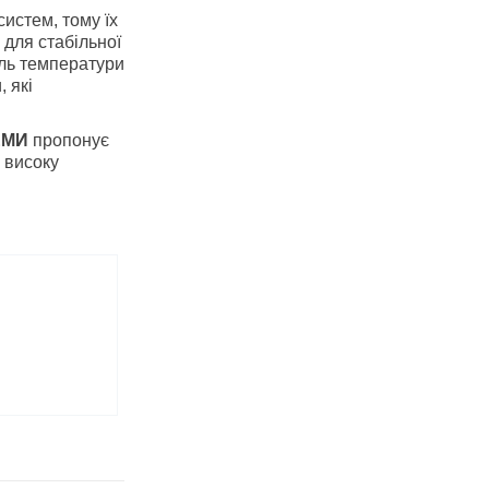
истем, тому їх
для стабільної
оль температури
 які
ЕМИ
пропонує
 високу