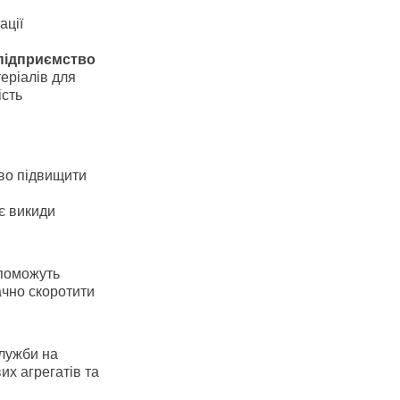
ації
підприємство
еріалів для
ість
во підвищити
є викиди
опоможуть
ачно скоротити
лужби на
их агрегатів та