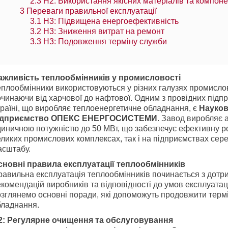
2.3
H2: Використання якісних матеріалів та компоне
3
Переваги правильної експлуатації
3.1
H3: Підвищена енергоефективність
3.2
H3: Зниження витрат на ремонт
3.3
H3: Подовження терміну служби
ажливість теплообмінників у промисловості
плообмінники використовуються у різних галузях промислов
чинаючи від харчової до нафтової. Одним з провідних підп
раїні, що виробляє теплоенергетичне обладнання, є
Науков
ідприємство ОПЕКС ЕНЕРГОСИСТЕМИ
. Завод виробляє 
иничною потужністю до 50 МВт, що забезпечує ефективну ро
ликих промислових комплексах, так і на підприємствах сер
асштабу.
сновні правила експлуатації теплообмінників
равильна експлуатація теплообмінників починається з дотр
комендацій виробників та відповідності до умов експлуатац
озглянемо основні поради, які допоможуть продовжити терм
бладнання.
2: Регулярне очищення та обслуговування