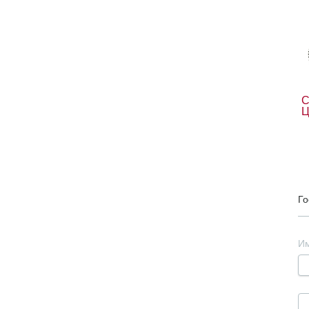
С
Ц
Го
И