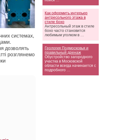
поиск …
Как оформить интерьер
антресольного этажа в
стиле бохо
Антресольный этаж в стиле
бохо часто становится
любимым уголком в …
чних системах,
щами.
ня дозволять
Геология Подмосковья и
правильный дренаж
атті розглянемо
Обустройство загородного
ики
участка в Московской
области всегда начинается с
подробного …