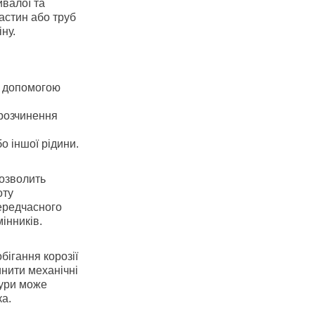
валої та
астин або труб
ну.
а допомогою
 розчинення
о іншої рідини.
дозволить
оту
ередчасного
інників.
бігання корозії
инити механічні
тури може
ка.