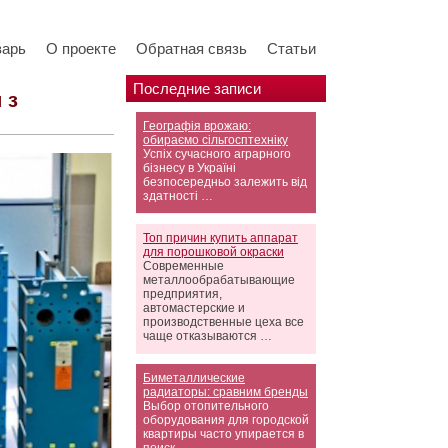
варь
О проекте
Обратная связь
Статьи
Последние записи
 з
Географія врожаю:
обираємо сільгосптехніку
Успіх сучасного аграрного
бізнесу в Україні
безпосередньо залежить від
здатності …
Топ причин купить аппарат
для порошковой окраски
Современные
металлообрабатывающие
предприятия,
автомастерские и
производственные цеха все
чаще отказываются …
Биметаллические
радиаторы: сравним бренды
Выбор отопительного
оборудования для городской
квартиры часто упирается в