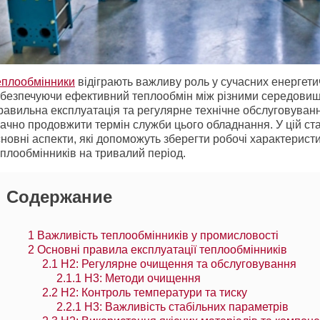
еплообмінники
відіграють важливу роль у сучасних енергети
абезпечуючи ефективний теплообмін між різними середови
равильна експлуатація та регулярне технічне обслуговуван
ачно продовжити термін служби цього обладнання. У цій ст
новні аспекти, які допоможуть зберегти робочі характерист
плообмінників на тривалий період.
Содержание
1
Важливість теплообмінників у промисловості
2
Основні правила експлуатації теплообмінників
2.1
H2: Регулярне очищення та обслуговування
2.1.1
H3: Методи очищення
2.2
H2: Контроль температури та тиску
2.2.1
H3: Важливість стабільних параметрів