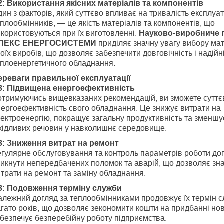
2: Використання якісних матеріалів та компонентів
ин з факторів, який суттєво впливає на тривалість експлуат
плообмінників, — це якість матеріалів та компонентів, що
користовуються при їх виготовленні.
Науково-виробниче 
ПЕКС ЕНЕРГОСИСТЕМИ
приділяє значну увагу вибору мат
оїх виробів, що дозволяє забезпечити довговічність і надійн
еплоенергетичного обладнання.
ереваги правильної експлуатації
3: Підвищена енергоефективність
отримуючись вищевказаних рекомендацій, ви зможете суттє
нергоефективність свого обладнання. Це знижує витрати на
ектроенергію, покращує загальну продуктивність та зменшу
кідливих речовин у навколишнє середовище.
3: Зниження витрат на ремонт
егулярне обслуговування та контроль параметрів роботи д
никнути непередбачених поломок та аварій, що дозволяє зн
трати на ремонт та заміну обладнання.
3: Подовження терміну служби
алежний догляд за теплообмінниками продовжує їх термін с
гато років, що дозволяє зекономити кошти на придбанні нов
безпечує безперебійну роботу підприємства.