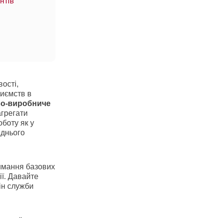
нтів
ості,
риємств в
о-виробниче
агрегати
боту як у
еднього
имання базових
ії. Давайте
ін служби