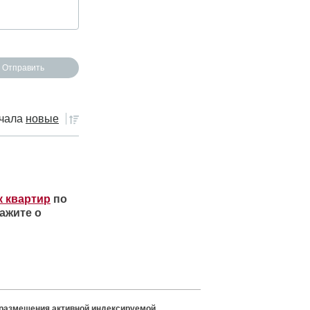
чала
новые
к квартир
по
ажите о
 размещения активной индексируемой