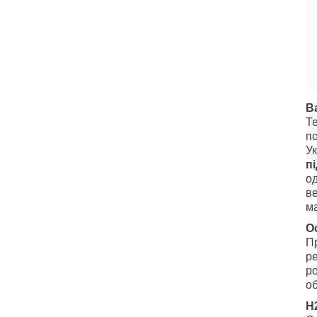
В
Те
по
Ук
п
од
ве
м
О
П
ре
р
о
H