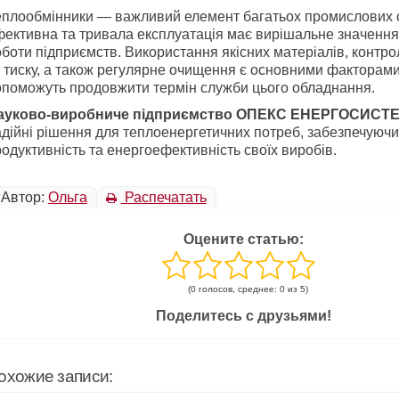
еплообмінники — важливий елемент багатьох промислових с
ективна та тривала експлуатація має вирішальне значення 
боти підприємств. Використання якісних матеріалів, контр
 тиску, а також регулярне очищення є основними факторами,
опоможуть продовжити термін служби цього обладнання.
ауково-виробниче підприємство ОПЕКС ЕНЕРГОСИСТ
дійні рішення для теплоенергетичних потреб, забезпечуючи
одуктивність та енергоефективність своїх виробів.
Автор:
Ольга
Распечатать
Оцените статью:
(0 голосов, среднее: 0 из 5)
Поделитесь с друзьями!
охожие записи: