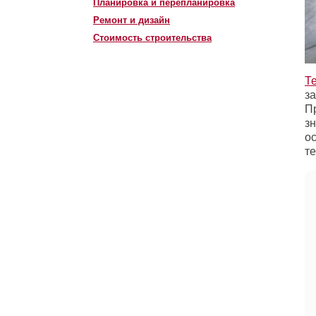
Планировка и перепланировка
Ремонт и дизайн
Стоимость строительства
Т
з
П
зн
ос
те