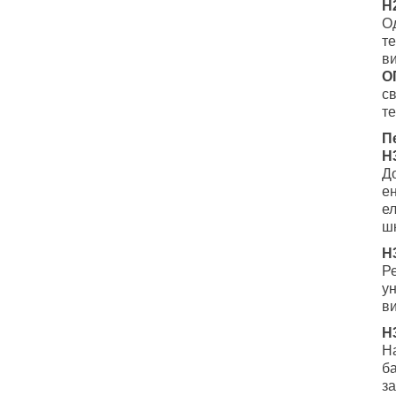
H
Од
те
ви
О
св
т
П
H
Д
е
ел
ш
H
Р
у
ви
H
Н
ба
за