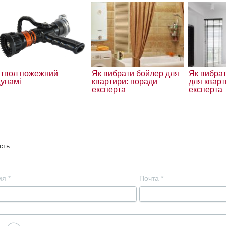
твол пожежний
Як вибрати бойлер для
Як вибрат
унамі
квартири: поради
для кварт
експерта
експерта
сть
мя
*
Почта
*