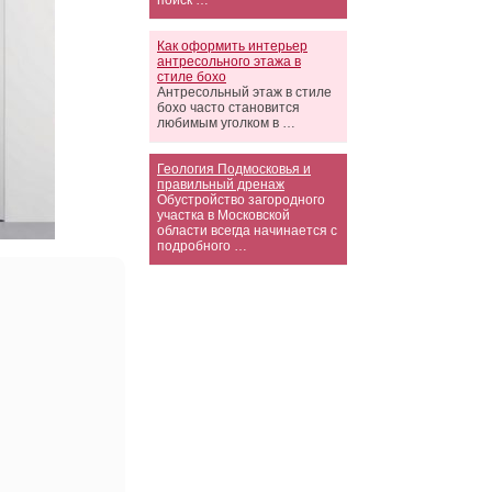
поиск …
Как оформить интерьер
антресольного этажа в
стиле бохо
Антресольный этаж в стиле
бохо часто становится
любимым уголком в …
Геология Подмосковья и
правильный дренаж
Обустройство загородного
участка в Московской
области всегда начинается с
подробного …