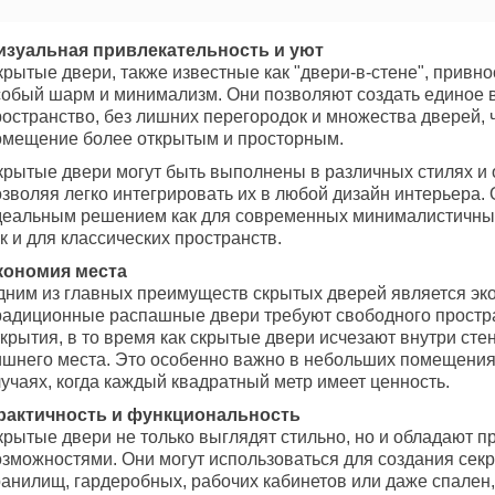
изуальная привлекательность и уют
рытые двери, также известные как "двери-в-стене", привно
собый шарм и минимализм. Они позволяют создать единое 
ространство, без лишних перегородок и множества дверей, 
омещение более открытым и просторным.
крытые двери могут быть выполнены в различных стилях и 
зволяя легко интегрировать их в любой дизайн интерьера. 
деальным решением как для современных минималистичных
к и для классических пространств.
кономия места
дним из главных преимуществ скрытых дверей является эк
радиционные распашные двери требуют свободного простра
крытия, в то время как скрытые двери исчезают внутри сте
ишнего места. Это особенно важно в небольших помещениях
учаях, когда каждый квадратный метр имеет ценность.
рактичность и функциональность
крытые двери не только выглядят стильно, но и обладают 
озможностями. Они могут использоваться для создания сек
анилищ, гардеробных, рабочих кабинетов или даже спален, 