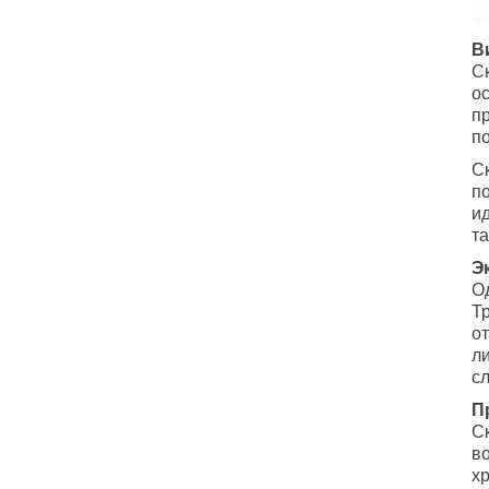
В
Ск
о
п
п
С
по
и
та
Э
О
Т
от
л
сл
П
С
в
хр