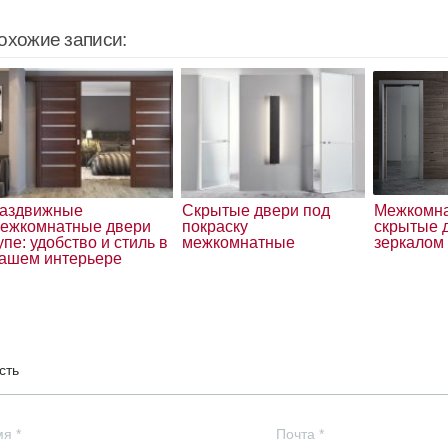
охожие записи:
аздвижные
Скрытые двери под
Межкомн
ежкомнатные двери
покраску
скрытые 
упе: удобство и стиль в
межкомнатные
зеркалом
ашем интерьере
сть
мя
*
Почта
*