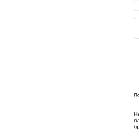
По
Н
п
t