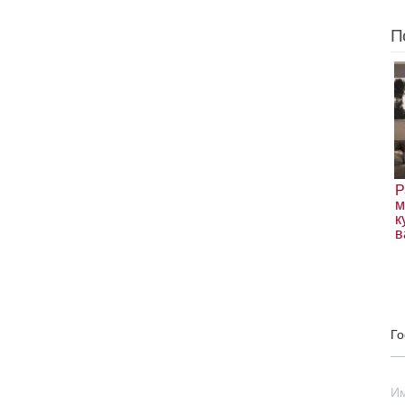
П
Р
м
к
в
Го
И