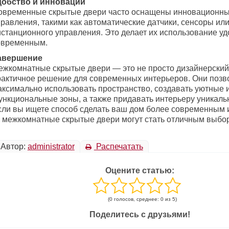
добство и инновации
овременные скрытые двери часто оснащены инновационн
правления, такими как автоматические датчики, сенсоры ил
истанционного управления. Это делает их использование у
овременным.
авершение
ежкомнатные скрытые двери — это не просто дизайнерский 
рактичное решение для современных интерьеров. Они позв
аксимально использовать пространство, создавать уютные 
ункциональные зоны, а также придавать интерьеру уникаль
сли вы ищете способ сделать ваш дом более современным
о межкомнатные скрытые двери могут стать отличным выбо
Автор:
administrator
Распечатать
Оцените статью:
(0 голосов, среднее: 0 из 5)
Поделитесь с друзьями!