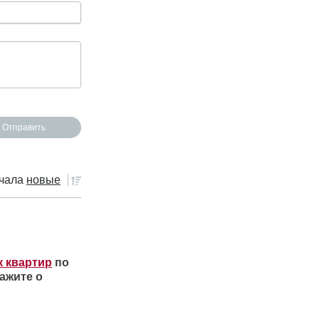
чала
новые
к квартир
по
ажите о