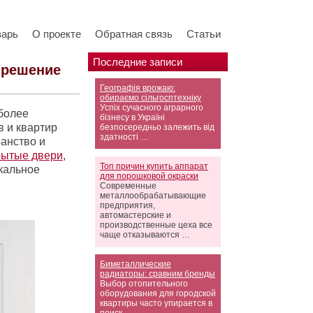
варь
О проекте
Обратная связь
Статьи
Последние записи
 решение
Географія врожаю:
обираємо сільгосптехніку
Успіх сучасного аграрного
более
бізнесу в Україні
 и квартир
безпосередньо залежить від
здатності …
анство и
рытые двери
,
Топ причин купить аппарат
кальное
для порошковой окраски
Современные
металлообрабатывающие
предприятия,
автомастерские и
производственные цеха все
чаще отказываются …
Биметаллические
радиаторы: сравним бренды
Выбор отопительного
оборудования для городской
квартиры часто упирается в