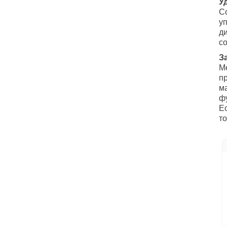
У
С
у
д
с
З
М
п
м
ф
Е
т