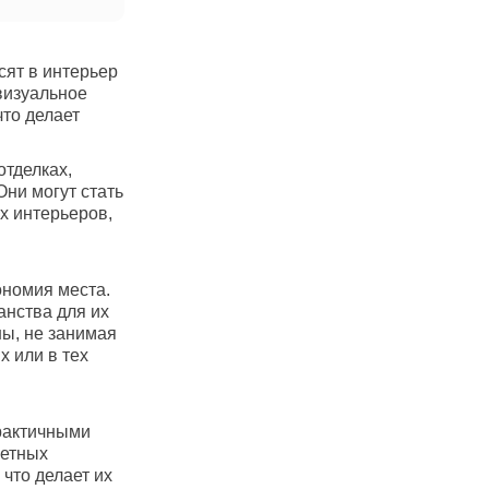
сят в интерьер
визуальное
что делает
отделках,
Они могут стать
 интерьеров,
ономия места.
нства для их
ны, не занимая
 или в тех
практичными
ретных
что делает их