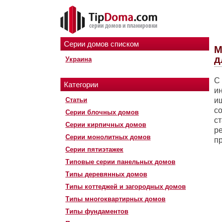
Серии домов списком
М
д
Украина
С
Категории
и
Статьи
и
с
Серии блочных домов
с
Серии кирпичных домов
р
Серии монолитных домов
п
Серии пятиэтажек
Типовые серии панельных домов
Типы деревянных домов
Типы коттеджей и загородных домов
Типы многоквартирных домов
Типы фундаментов