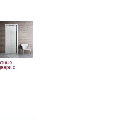
атные
двери с