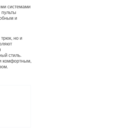
ыми системами
и пульты
добным и
трюк, но и
оляют
и
ный стиль.
 и комфортным,
ром.