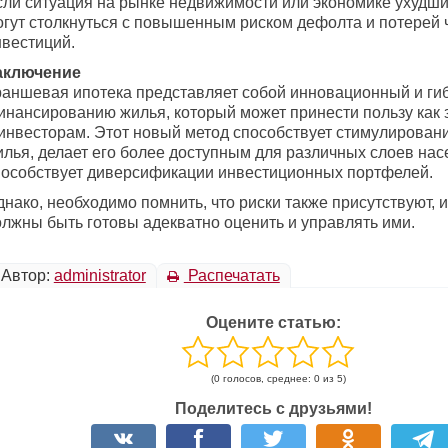
сли ситуация на рынке недвижимости или экономике ухудши
огут столкнуться с повышенным риском дефолта и потерей 
нвестиций.
аключение
раншевая ипотека представляет собой инновационный и гиб
инансированию жилья, который может принести пользу как 
 инвесторам. Этот новый метод способствует стимулирован
илья, делает его более доступным для различных слоев нас
пособствует диверсификации инвестиционных портфелей.
нако, необходимо помнить, что риски также присутствуют, 
олжны быть готовы адекватно оценить и управлять ими.
Автор:
administrator
Распечатать
Оцените статью:
(0 голосов, среднее: 0 из 5)
Поделитесь с друзьями!