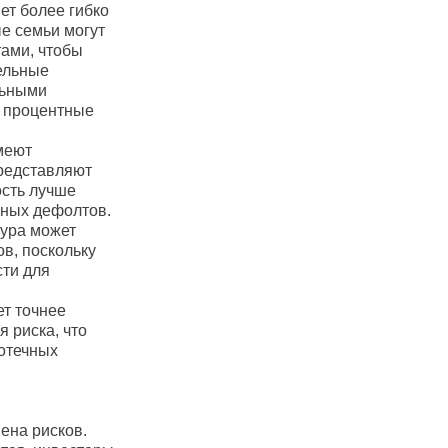
ет более гибко
е семьи могут
ами, чтобы
тельные
льными
е процентные
меют
представляют
ость лучше
ьных дефолтов.
тура может
в, поскольку
ти для
ет точнее
я риска, что
отечных
ена рисков.