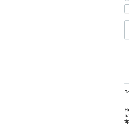
По
Н
п
t