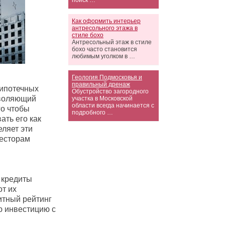
поиск …
Как оформить интерьер
антресольного этажа в
стиле бохо
Антресольный этаж в стиле
бохо часто становится
любимым уголком в …
Геология Подмосковья и
правильный дренаж
 ипотечных
Обустройство загородного
зволяющий
участка в Московской
области всегда начинается с
го чтобы
подробного …
ать его как
ляет эти
весторам
 кредиты
от их
дитный рейтинг
ю инвестицию с