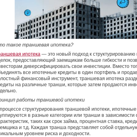
то такое траншевая ипотека?
раншевая ипотека
— это новый подход к структурированию
делок, предоставляющий заемщикам больше гибкости и по
нвесторам диверсифицировать свои инвестиции. Вместо то
бъединять все ипотечные кредиты в один портфель и продав
елостный финансовый инструмент, траншевая ипотека разде
редиты на различные транши, которые затем продаются ин
дельно.
ринцип работы траншевой ипотеки
 процессе структурирования траншевой ипотеки, ипотечные
руппируются в разные категории или транши в зависимости 
рактеристик, таких как срок займа, процентная ставка, кре
аемщика и т.д. Каждая транша представляет собой отдельну
никальным уровнем риска и доходности.