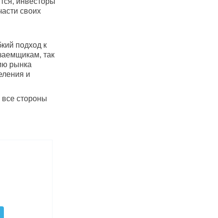
тся, инвесторы
части своих
кий подход к
заемщикам, так
ию рынка
еления и
и все стороны