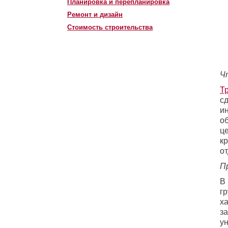
Планировка и перепланировка
Ремонт и дизайн
Стоимость строительства
Ч
Т
с
и
о
ц
к
от
П
В
г
ха
з
у