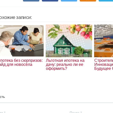
охожие записи:
потека без сюрпризов:
Льготная ипотека на
Строител
айд для новосёла
дачу: реально ли ее
Инноваци
оформить?
Будущее 
сть
мя
*
Почта
*