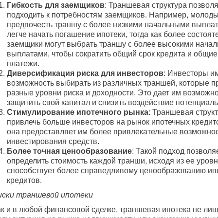
Гибкость для заемщиков
: Траншевая структура позволя
подходить к потребностям заемщиков. Например, молоды
предпочесть траншу с более низкими начальными выплат
легче начать погашение ипотеки, тогда как более состоя
заемщики могут выбрать траншу с более высокими нача
выплатами, чтобы сократить общий срок кредита и общи
платежи.
Диверсификация риска для инвесторов
: Инвесторы и
возможность выбирать из различных траншей, которые 
разные уровни риска и доходности. Это дает им возможн
защитить свой капитал и снизить воздействие потенциал
Стимулирование ипотечного рынка
: Траншевая струк
привлечь больше инвесторов на рынок ипотечных кредито
она предоставляет им более привлекательные возможнос
инвестирования средств.
Более точная ценообразование
: Такой подход позволя
определить стоимость каждой транши, исходя из ее уровн
способствует более справедливому ценообразованию ип
кредитов.
иски траншевой ипотеки
ак и в любой финансовой сделке, траншевая ипотека не лиш