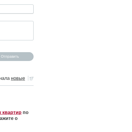
чала
новые
к квартир
по
ажите о