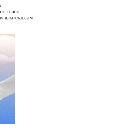
х
ее точно
личным классам