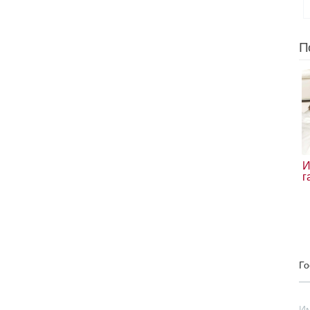
П
И
г
Го
И