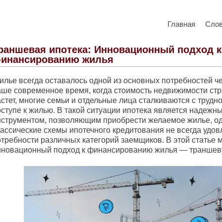
Главная
Сло
раншевая ипотека: Инновационный подход к
инансированию жилья
илье всегда оставалось одной из основных потребностей че
аше современное время, когда стоимость недвижимости ст
стет, многие семьи и отдельные лица сталкиваются с трудн
оступе к жилью. В такой ситуации ипотека является надежн
нструментом, позволяющим приобрести желаемое жилье, о
лассические схемы ипотечного кредитования не всегда удо
отребности различных категорий заемщиков. В этой статье
нновационный подход к финансированию жилья — траншеву