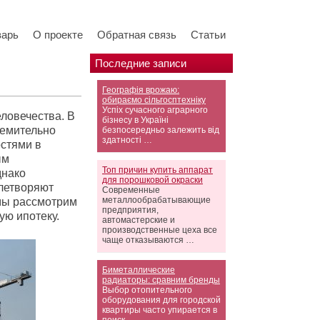
варь
О проекте
Обратная связь
Статьи
Последние записи
Географія врожаю:
обираємо сільгосптехніку
Успіх сучасного аграрного
ловечества. В
бізнесу в Україні
ремительно
безпосередньо залежить від
здатності …
остями в
ым
Топ причин купить аппарат
днако
для порошковой окраски
влетворяют
Современные
металлообрабатывающие
 мы рассмотрим
предприятия,
ю ипотеку.
автомастерские и
производственные цеха все
чаще отказываются …
Биметаллические
радиаторы: сравним бренды
Выбор отопительного
оборудования для городской
квартиры часто упирается в