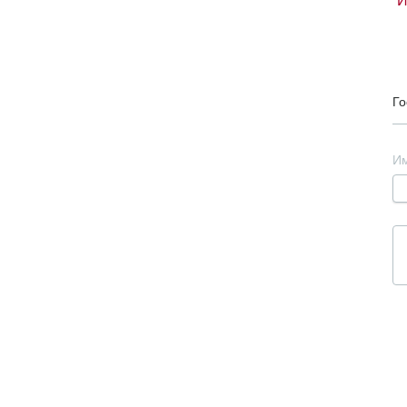
И
Го
И