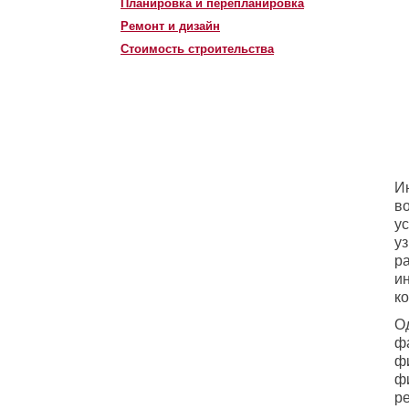
Планировка и перепланировка
Ремонт и дизайн
Стоимость строительства
И
в
у
у
р
и
к
О
ф
ф
фи
р