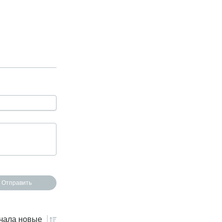
чала
новые