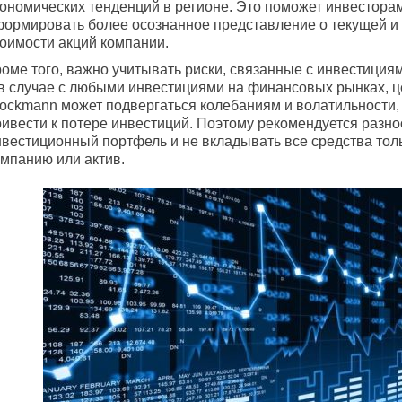
кономических тенденций в регионе. Это поможет инвестора
формировать более осознанное представление о текущей и
тоимости акций компании.
оме того, важно учитывать риски, связанные с инвестициям
 в случае с любыми инвестициями на финансовых рынках, ц
tockmann может подвергаться колебаниям и волатильности,
ривести к потере инвестиций. Поэтому рекомендуется разно
нвестиционный портфель и не вкладывать все средства толь
омпанию или актив.