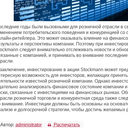
оследние годы были вызовными для розничной отрасли в св
зменением потребительского поведения и конкуренцией со 
нлайн-ритейлера. Это может оказывать влияние на финанс
езультаты и перспективы компании. Поэтому при инвестиро
tockmann следует внимательно отслеживать новости и обно
вязанные с компанией, и принимать во внимание последние
расли.
 заключение, инвестирование в акции Stockmann может пре
нтересную возможность для инвесторов, желающих принять 
еятельности известной розничной компании. Однако инвес
щательно анализировать финансовое состояние компании и
иски, связанные с инвестициями на финансовых рынках. О
трасли розничной торговли и конкурентная среда также сле
о внимание. Инвестиции должны быть основаны на основа
ализе и долгосрочной стратегии, чтобы достичь желаемых р
Автор:
administrator
Распечатать