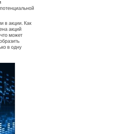
м
 потенциальной
и в акции. Как
ена акций
 что может
образить
ко в одну