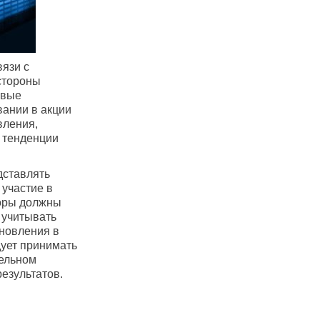
язи с
стороны
овые
вании в акции
вления,
 тенденции
дставлять
участие в
торы должны
 учитывать
бновления в
дует принимать
тельном
езультатов.