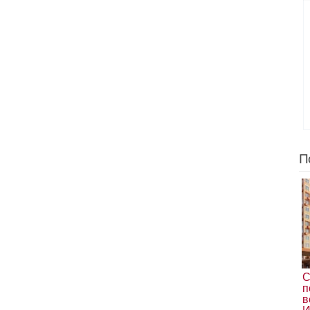
П
С
п
в