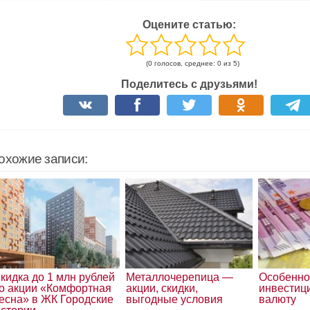
Оцените статью:
(0 голосов, среднее: 0 из 5)
Поделитесь с друзьями!
охожие записи:
кидка до 1 млн рублей
Металлочерепица —
Особенно
о акции «Комфортная
акции, скидки,
инвестиц
есна» в ЖК Городские
выгодные условия
валюту