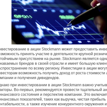
нвестирование в акции Stockmann может предоставить инв
озможность принять участие в деятельности крупной рознич
стойчивым присутствием на рынке. Stockmann является одн
знаваемых брендов в своей отрасли и имеет большую клиен
аспространение по всему региону. Инвестиции в акции могу
нвесторам возможность получить доход от роста стоимости 
омпании и получения дивидендов.
днако при инвестировании в акции Stockmann важно учиты
акторы. Во-первых, рекомендуется провести тщательный а
инансового состояния и перспектив компании. Это включае
нансовых показателей, таких как выручка, чистая прибыль 
ентабельности, а также изучение конкурентного окружения 