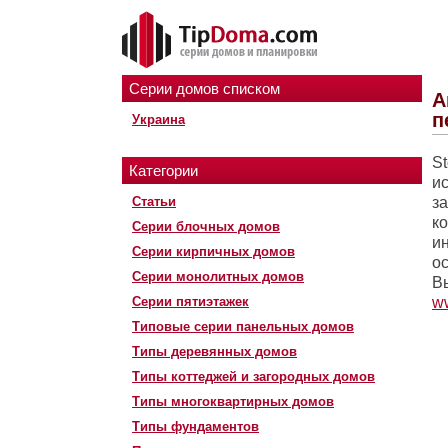
Серии домов списком
А
п
Украина
S
Категории
и
Статьи
з
к
Серии блочных домов
и
Серии кирпичных домов
о
Серии монолитных домов
В
Серии пятиэтажек
ww
Типовые серии панельных домов
Типы деревянных домов
Типы коттеджей и загородных домов
Типы многоквартирных домов
Типы фундаментов