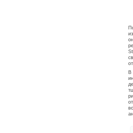
П
и
о
р
S
с
от
В
и
д
т
р
о
в
ан