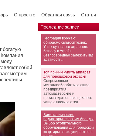
варь
О проекте
Обратная связь
Статьи
Последние записи
Географія врожаю:
обираємо сільгосптехніку
Успіх сучасного аграрного
т богатую
бізнесу в Україні
. Компания
безпосередньо залежить від
здатності …
 моду,
ставляют собой
Топ причин купить аппарат
 рассмотрим
для порошковой окраски
рспективы.
Современные
металлообрабатывающие
предприятия,
автомастерские и
производственные цеха все
чаще отказываются …
Биметаллические
радиаторы: сравним бренды
Выбор отопительного
оборудования для городской
квартиры часто упирается в