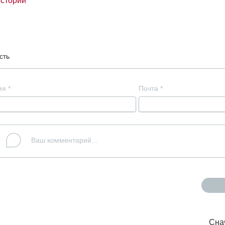
стории
сть
мя
*
Почта
*
Сна