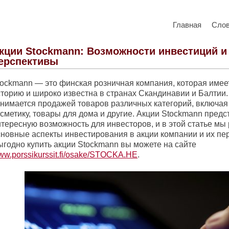
Главная
Сло
кции Stockmann: Возможности инвестиций и
ерспективы
tockmann — это финская розничная компания, которая имее
сторию и широко известна в странах Скандинавии и Балтии
анимается продажей товаров различных категорий, включая
осметику, товары для дома и другие. Акции Stockmann пред
нтересную возможность для инвесторов, и в этой статье мы
сновные аспекты инвестирования в акции компании и их пе
ыгодно купить акции Stockmann вы можете на сайте
w.porssikurssit.fi/osake/STOCKA.HE
.