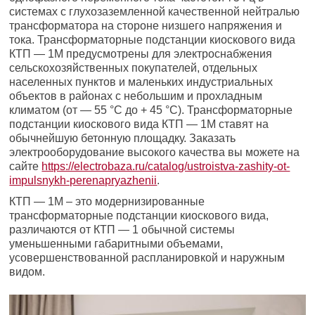
системах с глухозаземленной качественной нейтралью
трансформатора на стороне низшего напряжения и
тока. Трансформаторные подстанции киоскового вида
КТП — 1М предусмотрены для электроснабжения
сельскохозяйственных покупателей, отдельных
населенных пунктов и маленьких индустриальных
объектов в районах с небольшим и прохладным
климатом (от — 55 °С до + 45 °С). Трансформаторные
подстанции киоскового вида КТП — 1М ставят на
обычнейшую бетонную площадку. Заказать
электрооборудование высокого качества вы можете на
сайте
https://electrobaza.ru/catalog/ustroistva-zashity-ot-
impulsnykh-perenapryazhenii
.
КТП — 1М – это модернизированные
трансформаторные подстанции киоскового вида,
различаются от КТП — 1 обычной системы
уменьшенными габаритными объемами,
усовершенствованной распланировкой и наружным
видом.