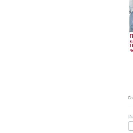
П
д
П
ч
Го
И