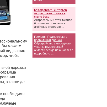
поиск …
Как оформить интерьер
антресольного этажа в
стиле бохо
Антресольный этаж в стиле
бохо часто становится
любимым уголком в …
Геология Подмосковья и
правильный дренаж
фессиональному
Обустройство загородного
. Вы можете
участка в Московской
области всегда начинается с
ний вид ваших
подробного …
имер, чтобы
альной дорожки
рограмма
ирования
м, а также для
ам необходимо
юди
 облачные