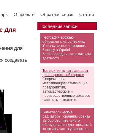
варь
О проекте
Обратная связь
Статьи
Последние записи
е Для
Географія врожаю:
обираємо сільгосптехніку
Успіх сучасного аграрного
чения для
бізнесу в Україні
безпосередньо залежить від
здатності …
я создавать
Топ причин купить аппарат
для порошковой окраски
Современные
металлообрабатывающие
предприятия,
автомастерские и
производственные цеха все
чаще отказываются …
Биметаллические
радиаторы: сравним бренды
Выбор отопительного
оборудования для городской
квартиры часто упирается в