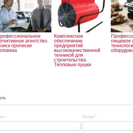
рофессиональное
Комплексное
Професс
етективное агентство.
обеспечение
пищевое 
оиск прописки
предприятий
технолог
еловека
высококачественной
оборудов
техникой для
строительства.
Тепловые пушки
сть
мя
*
Почта
*