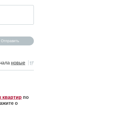
чала
новые
к квартир
по
ажите о