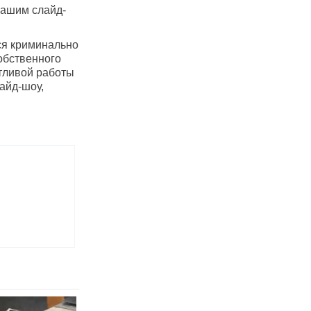
вашим слайд-
ся криминально
обственного
тливой работы
айд-шоу,