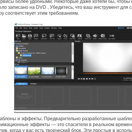
ервисы более удобными. Некоторые даже хотели бы, чтобы 
ыло записано на DVD . Убедитесь, что ваш инструмент для 
оу соответствует этим требованиям.
аблоны и эффекты. Предварительно разработанные шабло
нимационные эффекты — это спасители в реальном времен
тив, когда у вас есть творческий блок. Эти простые в испол