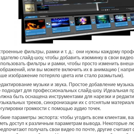
строенные фильтры, рамки и т. д.: они нужны каждому про
оздателю слайд-шоу, чтобы добавить изюминку в свои видео
спользовать фильтры и рамки, чтобы просто изменить внеш
зображений, или вы можете включить их в анимацию ( напр
аше изображение потеряло цвета или стало размытым).
едактирование музыки и звука. Простое добавление музык
е подходит для профессиональных слайд-шоу. Идеальная п
олжна быть оснащена инструментами для нарезки и редакт
узыкальных треков, синхронизации их с отснятым материало
егулировки громкости с помощью аудио точек.
ибкие параметры экспорта: чтобы угодить всем клиентам, в
меть доступ к различным параметрам вывода. Некоторые л
редпочитают получать свои видео по почте, другие считают