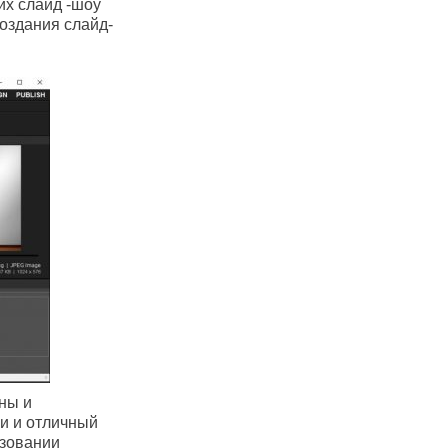
их слайд -шоу
создания слайд-
ны и
и и отличный
ьзовании