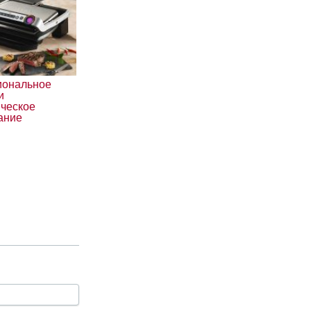
иональное
и
ическое
ание