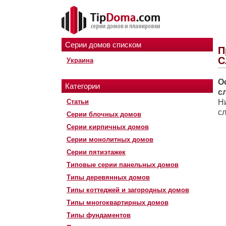
Серии домов списком
П
С
Украина
О
Категории
с
Статьи
Н
с
Серии блочных домов
Серии кирпичных домов
Серии монолитных домов
Серии пятиэтажек
Типовые серии панельных домов
Типы деревянных домов
Типы коттеджей и загородных домов
Типы многоквартирных домов
Типы фундаментов