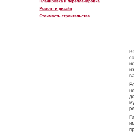
Планировка и перепланировка
Ремонт и дизайн
Стоимость строительства
В
с
и
и
в
Р
н
д
м
р
Г
и
п