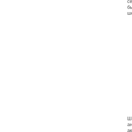
с
б
ш
Ш
а
ак