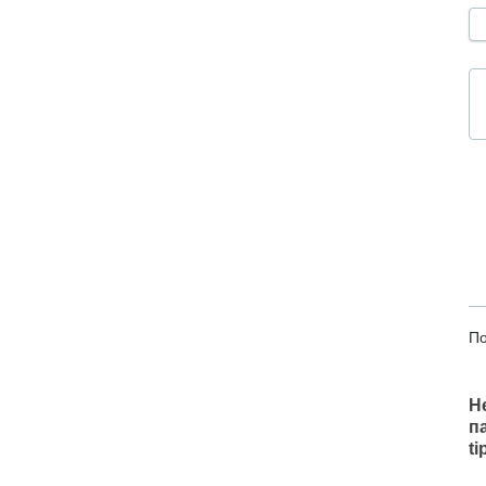
По
Н
п
t