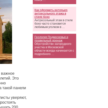
поиск …
Как оформить интерьер
антресольного этажа в
стиле бохо
Антресольный этаж в стиле
бохо часто становится
любимым уголком в …
Геология Подмосковья и
правильный дренаж
Обустройство загородного
участка в Московской
области всегда начинается с
подробного …
о важное
летий. Это
нно
а такой панели
листы уверяют,
простоять
вышать 200