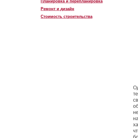
Планировка и перепланировка
Ремонт и дизайн
Стоимость строительства
О
т
св
об
не
н
х
ч
б