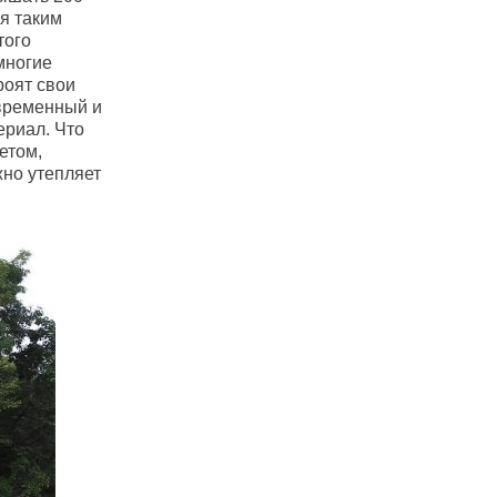
ря таким
того
многие
роят свои
овременный и
ериал. Что
етом,
жно утепляет