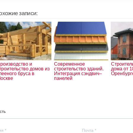
охожие записи:
роизводство и
Современное
Строител
троительство домов из
строительство зданий.
дома от 1
лееного бруса в
Интеграция сэндвич–
Оренбург
оскве
панелей
сть
мя
*
Почта
*