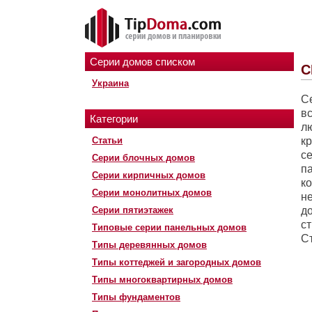
Серии домов списком
С
Украина
С
в
Категории
л
Статьи
к
с
Серии блочных домов
п
Серии кирпичных домов
ко
Серии монолитных домов
н
Серии пятиэтажек
д
с
Типовые серии панельных домов
С
Типы деревянных домов
Типы коттеджей и загородных домов
Типы многоквартирных домов
Типы фундаментов