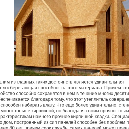
дним из главных таких достоинств является удивительная
еплосберегающая способность этого материала. Причем эт
ойство способно сохранятся в нем в течение многих десяти
еспечивается благодаря тому, что этот утеплитель соверше
способен набирать влагу. Что еще более удивительно, стен
амного тоньше кирпичной, но благодаря своим прочностным
арактеристикам намного прочнее кирпичной кладки. Специа
то дом, построенный из сип панелей способен без проблем 
олее 80 лет, причем срок службы самих панелей может пре