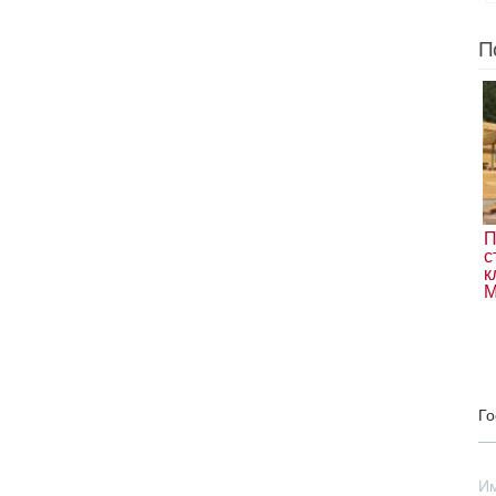
П
П
с
к
М
Го
И