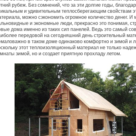
тний рубеж. Без сомнений, что за эти долгие годы, благода
никальным и удивительным теплосберегающим свойствам э
атериала, можно сэкономить огромное количество денег. И 
альновидные и экономные люди, прекрасно это понимая, ст
овые дома именно из таких сип панелей. Ведь это самый с
аиболее передовой на сегодняшний день строительный мат
емаловажно в таком доме одинаково комфортно и зимой и л
оскольку этот теплоизоляционный материал не только наде
мнаты зимой, но и создает приятную прохладу летом.