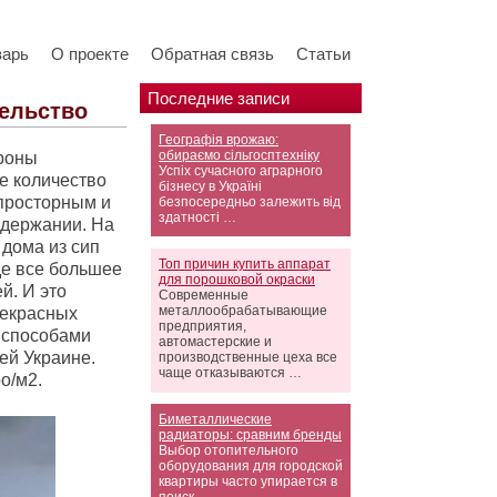
варь
О проекте
Обратная связь
Статьи
Последние записи
тельство
Географія врожаю:
обираємо сільгосптехніку
ороны
Успіх сучасного аграрного
е количество
бізнесу в Україні
 просторным и
безпосередньо залежить від
здатності …
одержании. На
дома из сип
Топ причин купить аппарат
де все большее
для порошковой окраски
й. И это
Современные
металлообрабатывающие
рекрасных
предприятия,
 способами
автомастерские и
ей Украине.
производственные цеха все
чаще отказываются …
о/м2.
Биметаллические
радиаторы: сравним бренды
Выбор отопительного
оборудования для городской
квартиры часто упирается в