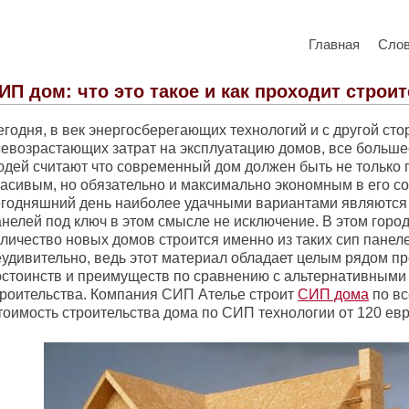
Главная
Сло
ИП дом: что это такое и как проходит строи
егодня, в век энергосберегающих технологий и с другой ст
севозрастающих затрат на эксплуатацию домов, все больше
юдей считают что современный дом должен быть не только
расивым, но обязательно и максимально экономным в его с
егодняшний день наиболее удачными вариантами являются 
анелей под ключ в этом смысле не исключение. В этом горо
личество новых домов строится именно из таких сип панеле
еудивительно, ведь этот материал обладает целым рядом п
остоинств и преимуществ по сравнению с альтернативными
троительства. Компания СИП Ателье строит
СИП дома
по вс
тоимость строительства дома по СИП технологии от 120 евр