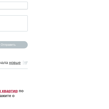
чала
новые
к квартир
по
ажите о