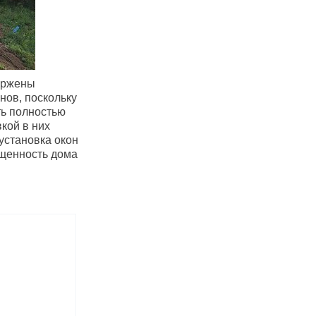
вержены
нов, поскольку
ть полностью
кой в них
установка окон
ещенность дома