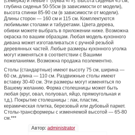
(семерка) и левые Г (буква «Г»). Высота сиденья 45 см,
глубина сиденья 50-55см (в зависимости от модели),
высота спинки 85-90 см (в зависимости от модели).
Длины сторон — 160 см и 115 см. Комплектуются
любимыми столами и табуретами. Цвета дерева,
обивки можете выбрать в приложении ниже. Возможна
окраска по вашим образцам. Любая модель кухонного
дивана может изготавливаться с ручной резьбой
деревянных частей. Любые размеры кухонного уголка
могут изменяться в соответствии с Вашими
пожеланиями. Возможна продажа поэлементно.
Столы (стандартные) имеют высоту 75 см, ширина —
60 см, длина — 110 см. Раздвижные столы имеют
вставку 30-40 см. Эти размеры могут изменяться по
Вашему желанию. Форма столешницы может быть
любая (круг, овал, полуовал, яйцо, прямоугольная и
т.д.). Покрытие столешницы : лак, пластик,
керамическая плитка, березовый или дубовый паркет.
Столы-трансформеры с изменяемой высотой — 65-80
см.***
Автор:
administrator