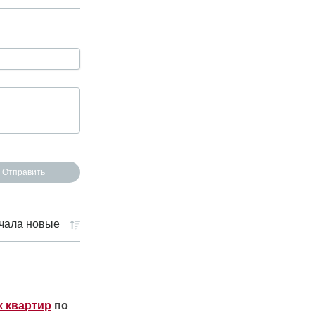
чала
новые
к квартир
по