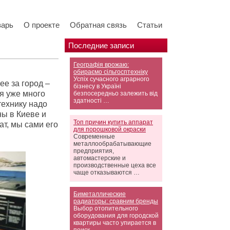
варь
О проекте
Обратная связь
Статьи
Последние записи
Географія врожаю:
обираємо сільгосптехніку
Успіх сучасного аграрного
ее за город –
бізнесу в Україні
ая уже много
безпосередньо залежить від
здатності …
технику надо
ны в Киеве и
Топ причин купить аппарат
ат, мы сами его
для порошковой окраски
Современные
металлообрабатывающие
предприятия,
автомастерские и
производственные цеха все
чаще отказываются …
Биметаллические
радиаторы: сравним бренды
Выбор отопительного
оборудования для городской
квартиры часто упирается в