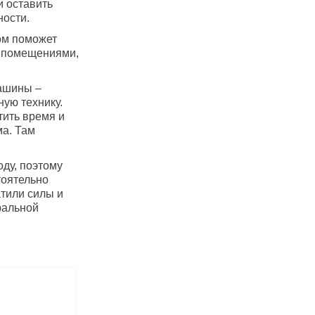
и оставить
ности.
ом поможет
и помещениями,
машины –
ную технику.
тить время и
ма. Там
ду, поэтому
тоятельно
атили силы и
ральной