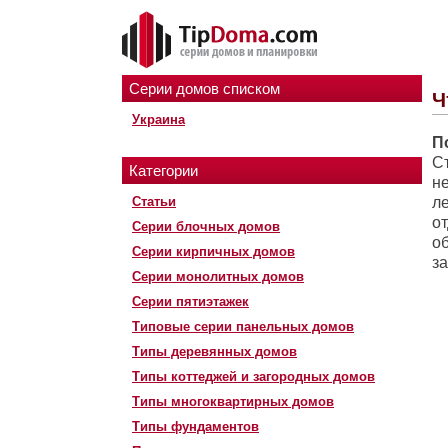
Серии домов списком
Ч
Украина
П
С
Категории
не
Статьи
ле
о
Серии блочных домов
об
Серии кирпичных домов
з
Серии монолитных домов
Серии пятиэтажек
Типовые серии панельных домов
Типы деревянных домов
Типы коттеджей и загородных домов
Типы многоквартирных домов
Типы фундаментов