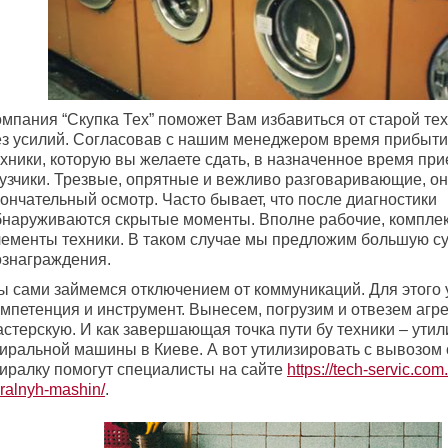
омпания “Скупка Тех” поможет Вам избавиться от старой те
ез усилий. Согласовав с нашим менеджером время прибыти
ехники, которую вы желаете сдать, в назначенное время пр
рузчики. Трезвые, опрятные и вежливо разговаривающие, о
ончательный осмотр. Часто бывает, что после диагностики
бнаруживаются скрытые моменты. Вполне рабочие, компле
лементы техники. В таком случае мы предложим большую с
ознаграждения.
ы сами займемся отключением от коммуникаций. Для этого у
мпетенция и инструмент. Вынесем, погрузим и отвезем агре
астерскую. И как завершающая точка пути бу техники – ути
тиральной машины в Киеве. А вот утилизировать с вывозом
тиралку помогут специалисты на сайте
https://tech-servic.co
iralnyh-mashin/
.