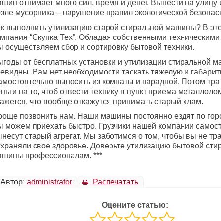
шин отнимает много сил, время и денег. Вынести на улицу 
озле мусорника – нарушение правил экологической безопас
ак выполнить утилизацию старой стиральной машины? В эт
омпания “Скупка Тех”. Обладая собственными техническим
ы осуществляем сбор и сортировку бытовой техники.
ыгоды от бесплатных установки и утилизации стиральной 
чевидны. Вам нет необходимости таскать тяжелую и габарит
амостоятельно выносить из комнаты и парадной. Потом тра
ньги на то, чтоб отвести технику в пункт приема металлоло
кажется, что вообще откажутся принимать старый хлам.
роще позвонить нам. Наши машины постоянно ездят по горо
ы можем приехать быстро. Грузчики нашей компании самос
несут старый агрегат. Мы заботимся о том, чтобы вы не тр
охраняли свое здоровье. Доверьте утилизацию бытовой сти
ашины профессионалам. ***
Автор:
administrator
Распечатать
Оцените статью: