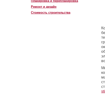
Планировка и перепланировка
Ремонт и дизайн
Стоимость строительства
К
б
т
г
ок
о
э
в
М
ко
м
с
с
st