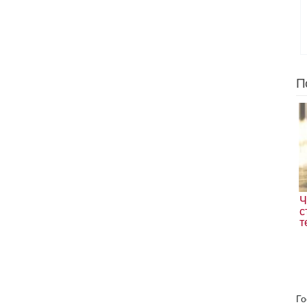
П
Ч
с
т
Го