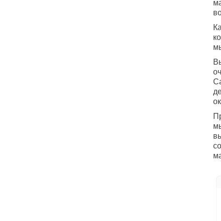
ма
в
К
к
м
В
о
С
де
о
П
м
вы
с
м