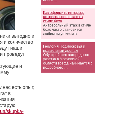
поиск …
Как оформить интерьер
антресольного этажа в
стиле бохо
Антресольный этаж в стиле
бохо часто становится
любимым уголком в …
хники выгодно и
я и количество
Геология Подмосковья и
иедут наши
правильный дренаж
ни проведут
Обустройство загородного
участка в Московской
области всегда начинается с
ктующие и
подробного …
умму
 нас есть опыт,
гат в
лизация
 старую
m.ua/skupka-