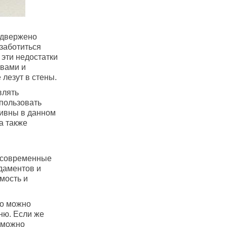
подвержено
заботиться
 эти недостатки
авами и
лезут в стены.
влять
спользовать
ивны в данном
а также
м современные
даментов и
мость и
то можно
ню. Если же
о можно