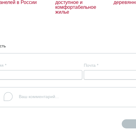
анелей в России
доступное и
деревянн
комфортабельное
жилье
сть
мя
*
Почта
*