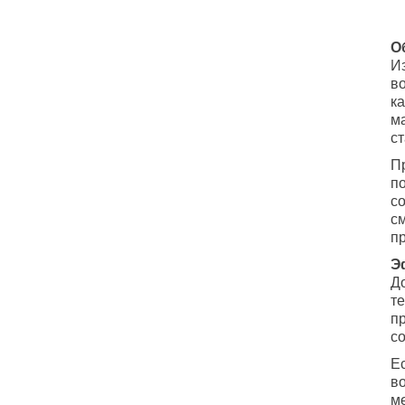
О
Из
в
к
м
ст
П
по
с
с
п
Э
Д
т
п
с
Ес
в
ме