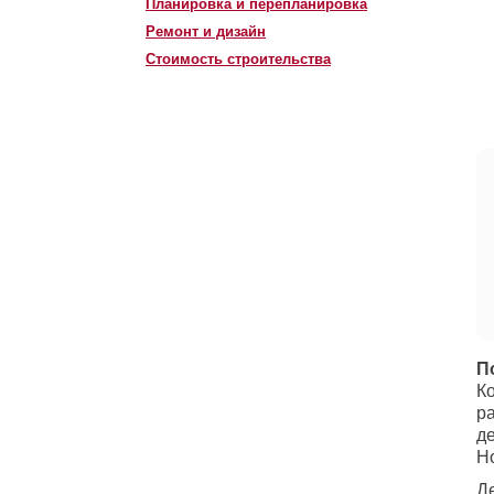
Планировка и перепланировка
Ремонт и дизайн
Стоимость строительства
П
К
р
д
Н
Д