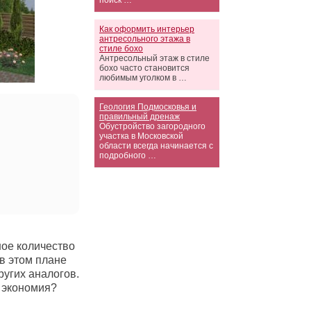
поиск …
Как оформить интерьер
антресольного этажа в
стиле бохо
Антресольный этаж в стиле
бохо часто становится
любимым уголком в …
Геология Подмосковья и
правильный дренаж
Обустройство загородного
участка в Московской
области всегда начинается с
подробного …
ное количество
в этом плане
угих аналогов.
т экономия?