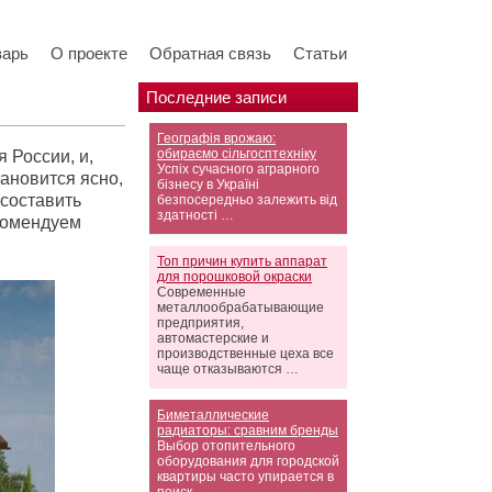
варь
О проекте
Обратная связь
Статьи
Последние записи
Географія врожаю:
обираємо сільгосптехніку
 России, и,
Успіх сучасного аграрного
ановится ясно,
бізнесу в Україні
 составить
безпосередньо залежить від
здатності …
комендуем
Топ причин купить аппарат
для порошковой окраски
Современные
металлообрабатывающие
предприятия,
автомастерские и
производственные цеха все
чаще отказываются …
Биметаллические
радиаторы: сравним бренды
Выбор отопительного
оборудования для городской
квартиры часто упирается в