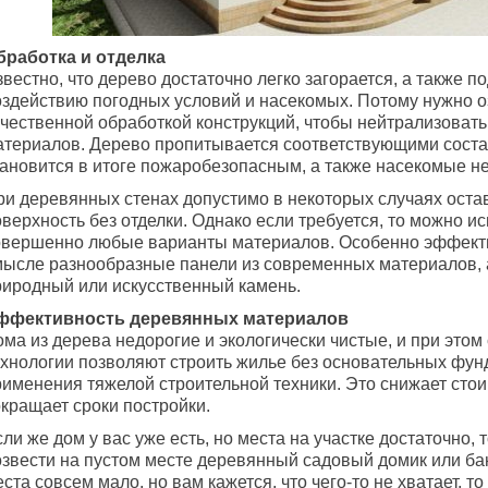
бработка и отделка
вестно, что дерево достаточно легко загорается, а также 
оздействию погодных условий и насекомых. Потому нужно о
ачественной обработкой конструкций, чтобы нейтрализовать
атериалов. Дерево пропитывается соответствующими сост
ановится в итоге пожаробезопасным, а также насекомые не 
ри деревянных стенах допустимо в некоторых случаях оста
верхность без отделки. Однако если требуется, то можно и
овершенно любые варианты материалов. Особенно эффект
мысле разнообразные панели из современных материалов, 
риродный или искусственный камень.
ффективность деревянных материалов
ома из дерева недорогие и экологически чистые, и при это
ехнологии позволяют строить жилье без основательных фун
рименения тяжелой строительной техники. Это снижает стои
окращает сроки постройки.
ли же дом у вас уже есть, но места на участке достаточно, 
озвести на пустом месте деревянный садовый домик или ба
ста совсем мало, но вам кажется, что чего-то не хватает, т