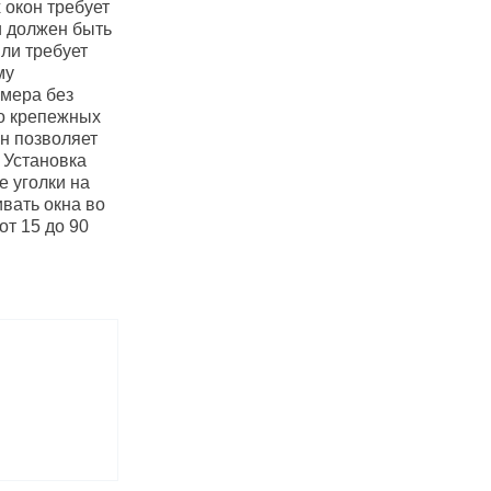
 окон требует
и должен быть
или требует
му
змера без
то крепежных
н позволяет
 Установка
 уголки на
вать окна во
т 15 до 90