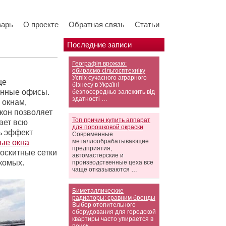
варь
О проекте
Обратная связь
Статьи
Последние записи
Географія врожаю:
обираємо сільгосптехніку
Успіх сучасного аграрного
ще
бізнесу в Україні
енные офисы.
безпосередньо залежить від
здатності …
 окнам,
кон позволяет
Топ причин купить аппарат
ает всю
для порошковой окраски
ь эффект
Современные
металлообрабатывающие
ые окна
предприятия,
оскитные сетки
автомастерские и
комых.
производственные цеха все
чаще отказываются …
Биметаллические
радиаторы: сравним бренды
Выбор отопительного
оборудования для городской
квартиры часто упирается в