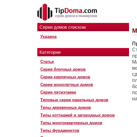
Серии домов списком
М
Украина
П
С
Категории
п
Статьи
М
м
Серии блочных домов
с
Серии кирпичных домов
п
Серии монолитных домов
б
Серии пятиэтажек
п
н
Типовые серии панельных домов
Типы деревянных домов
Типы коттеджей и загородных домов
Типы многоквартирных домов
Типы фундаментов