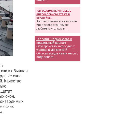
поиск …
Как оформить интерьер
антресольного этажа в
стиле бохо
Антресольный этаж в стиле
бохо часто становится
любимым уголком в …
Геология Подмосковья и
правильный дренаж
Обустройство загородного
участка в Московской
области всегда начинается с
подробного …
на
, как и обычная
ардные окна
й. Качество
лько
ащитит
х окон,
производимых
ических
на