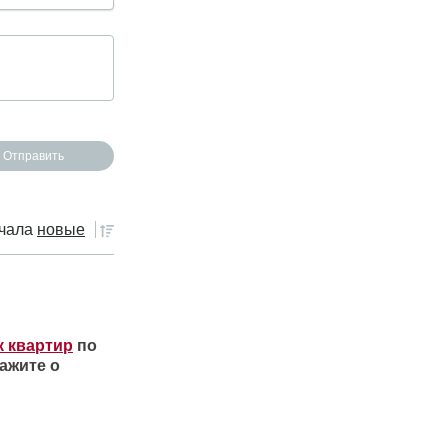
чала
новые
к квартир
по
ажите о