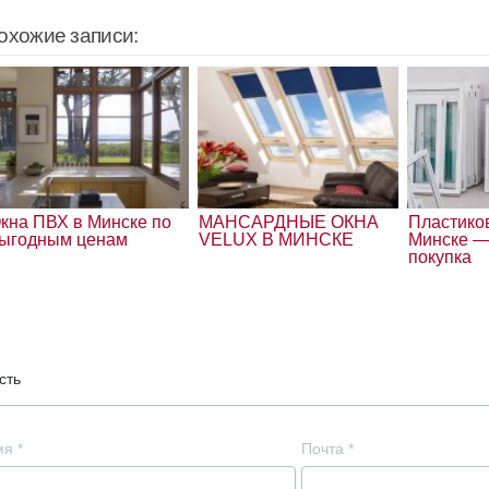
охожие записи:
кна ПВХ в Минске по
МАНСАРДНЫЕ ОКНА
Пластико
ыгодным ценам
VELUX В МИНСКЕ
Минске —
покупка
сть
мя
*
Почта
*