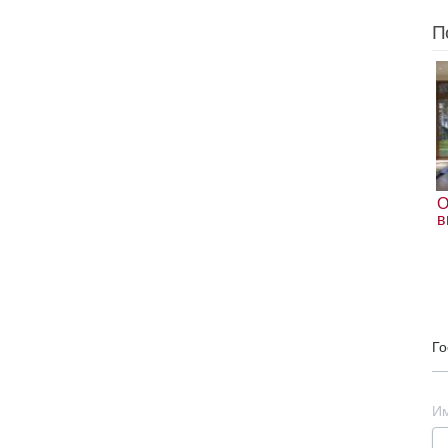
П
О
в
Го
И