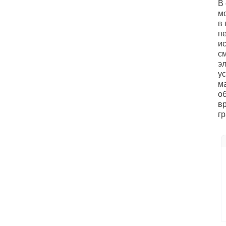
В
м
в 
п
и
с
э
у
м
о
в
гр