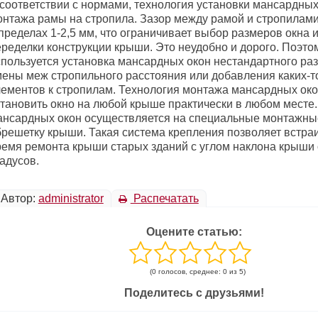
 соответствии с нормами, технология установки мансардных
онтажа рамы на стропила. Зазор между рамой и стропилам
пределах 1-2,5 мм, что ограничивает выбор размеров окна 
еределки конструкции крыши. Это неудобно и дорого. Поэто
спользуется установка мансардных окон нестандартного ра
мены меж стропильного расстояния или добавления каких-
лементов к стропилам. Технология монтажа мансардных око
становить окно на любой крыше практически в любом месте.
ансардных окон осуществляется на специальные монтажные
брешетку крыши. Такая система крепления позволяет встраи
ремя ремонта крыши старых зданий с углом наклона крыши о
адусов.
Автор:
administrator
Распечатать
Оцените статью:
(0 голосов, среднее: 0 из 5)
Поделитесь с друзьями!