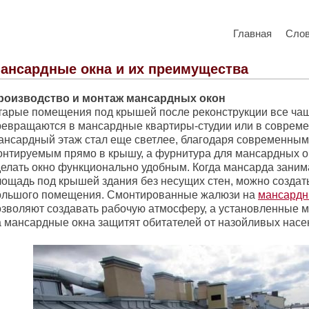
Главная
Сло
ансардные окна и их преимущества
роизводство и монтаж мансардных окон
тарые помещения под крышей после реконструкции все ча
ревращаются в мансардные квартиры-студии или в соврем
ансардный этаж стал еще светлее, благодаря современным
онтируемым прямо в крышу, а фурнитура для мансардных о
делать окно функционально удобным. Когда мансарда заним
лощадь под крышей здания без несущих стен, можно создат
ольшого помещения. Смонтированные жалюзи на
мансардн
озволяют создавать рабочую атмосферу, а установленные м
а мансардные окна защитят обитателей от назойливых насе