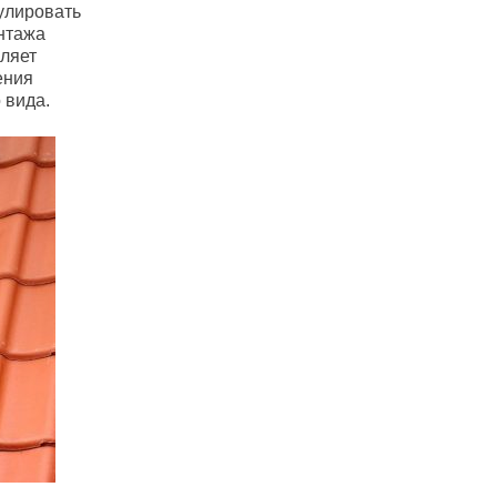
улировать
нтажа
ляет
ения
 вида.