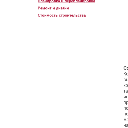
Планировка и перепланировка
Ремонт и дизайн
Стоимость строительства
С
К
вы
к
т
и
п
п
п
м
н