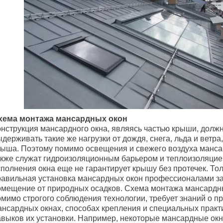
хема монтажа мансардных окон
онструкция мансардного окна, являясь частью крыши, долж
держивать такие же нагрузки от дождя, снега, льда и ветра
рыша. Поэтому помимо освещения и свежего воздуха манс
акже служат гидроизоляционным барьером и теплоизоляцие
сполнения окна еще не гарантирует крышу без протечек. То
равильная установка мансардных окон профессионалами з
омещение от природных осадков. Схема монтажа мансардны
омимо строгого соблюдения технологии, требует знаний о 
ансардных окнах, способах крепления и специальных практ
авыков их установки. Например, некоторые мансардные ок