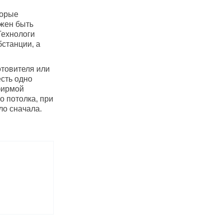
торые
лжен быть
Технологи
бстанции, а
отовителя или
есть одно
фирмой
о потолка, при
ло сначала.