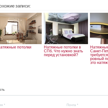
охожие записи:
атяжные потолки
Натяжные потолки в
Натяжные
СПб. Что нужно знать
Санкт-Пет
перед установкой?
требуетс
ровный п
это натяж
сть
мя
*
Почта
*