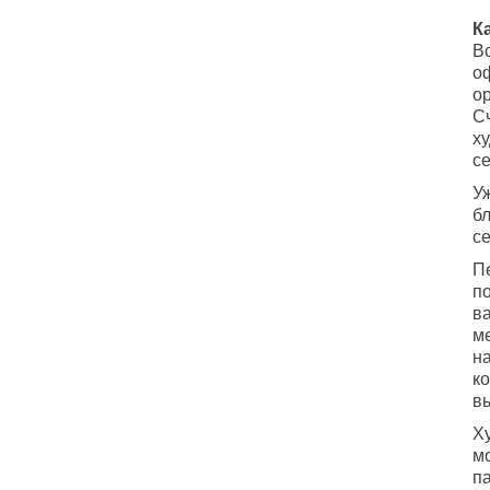
К
В
оф
о
С
х
с
У
б
се
П
по
ва
ме
н
к
в
Х
м
п