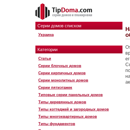
Серии домов списком
Н
о
Украина
О
Категории
вр
Статьи
ег
С
Серии блочных домов
по
Серии кирпичных домов
н
Серии монолитных домов
а
Серии пятиэтажек
Типовые серии панельных домов
Типы деревянных домов
Типы коттеджей и загородных домов
Типы многоквартирных домов
Типы фундаментов