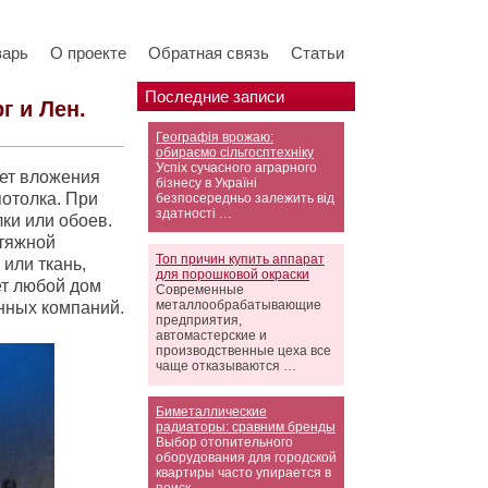
варь
О проекте
Обратная связь
Статьи
Последние записи
г и Лен.
Географія врожаю:
обираємо сільгосптехніку
Успіх сучасного аграрного
ует вложения
бізнесу в Україні
потолка. При
безпосередньо залежить від
здатності …
лки или обоев.
тяжной
Топ причин купить аппарат
или ткань,
для порошковой окраски
ет любой дом
Современные
металлообрабатывающие
нных компаний.
предприятия,
автомастерские и
производственные цеха все
чаще отказываются …
Биметаллические
радиаторы: сравним бренды
Выбор отопительного
оборудования для городской
квартиры часто упирается в