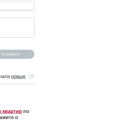
чала
новые
к квартир
по
ажите о