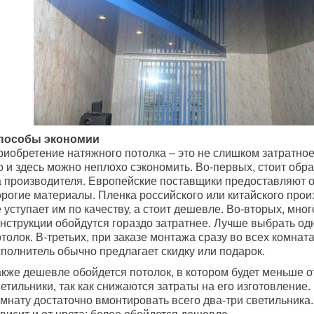
пособы экономии
риобретение натяжного потолка – это не слишком затратно
о и здесь можно неплохо сэкономить. Во-первых, стоит обр
а производителя. Европейские поставщики предоставляют 
орогие материалы. Пленка российского или китайского про
 уступает им по качеству, а стоит дешевле. Во-вторых, мн
онструкции обойдутся гораздо затратнее. Лучше выбрать о
толок. В-третьих, при заказе монтажа сразу во всех комнат
сполнитель обычно предлагает скидку или подарок.
акже дешевле обойдется потолок, в котором будет меньше о
етильники, так как снижаются затраты на его изготовление
омнату достаточно вмонтировать всего два-три светильника