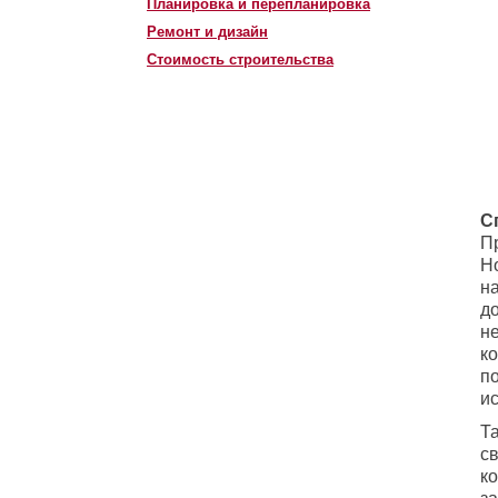
Планировка и перепланировка
Ремонт и дизайн
Стоимость строительства
С
П
Н
н
д
не
к
по
и
Т
св
к