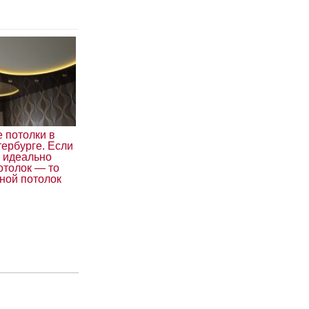
 потолки в
ербурге. Если
я идеально
отолок — то
ной потолок