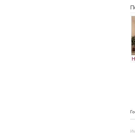
П
Н
Го
И