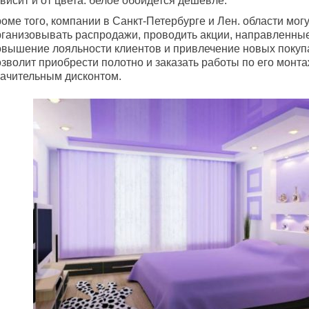
висит и от цвета: белое обойдется дешевле.
оме того, компании в Санкт-Петербурге и Лен. области мог
рганизовывать распродажи, проводить акции, направленны
овышение лояльности клиентов и привлечение новых покуп
зволит приобрести полотно и заказать работы по его монта
начительным дисконтом.