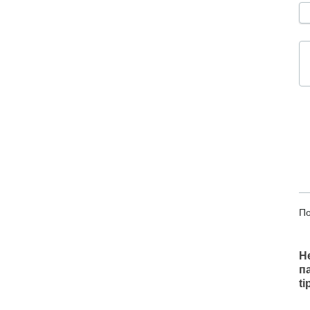
По
Н
п
t