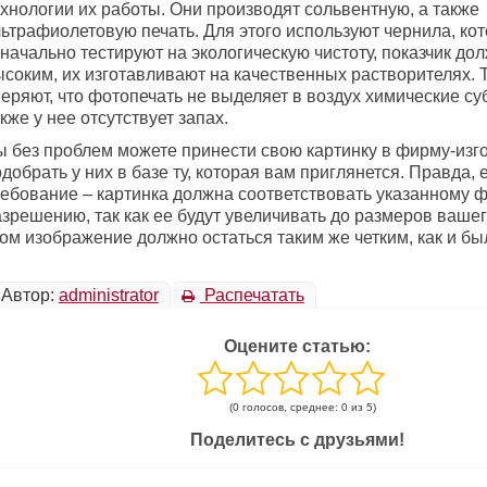
ехнологии их работы. Они производят сольвентную, а также
льтрафиолетовую печать. Для этого используют чернила, ко
начально тестируют на экологическую чистоту, показчик до
ысоким, их изготавливают на качественных растворителях. 
еряют, что фотопечать не выделяет в воздух химические су
кже у нее отсутствует запах.
ы без проблем можете принести свою картинку в фирму-изг
добрать у них в базе ту, которая вам приглянется. Правда, 
ребование – картинка должна соответствовать указанному 
зрешению, так как ее будут увеличивать до размеров вашег
ом изображение должно остаться таким же четким, как и бы
Автор:
administrator
Распечатать
Оцените статью:
(0 голосов, среднее: 0 из 5)
Поделитесь с друзьями!