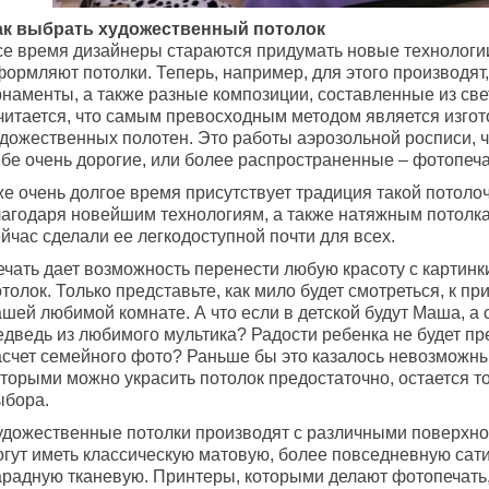
ак выбрать художественный потолок
се время дизайнеры стараются придумать новые технологи
ормляют потолки. Теперь, например, для этого производят,
рнаменты, а также разные композиции, составленные из све
читается, что самым превосходным методом является изго
удожественных полотен. Это работы аэрозольной росписи, ч
ебе очень дорогие, или более распространенные – фотопеча
же очень долгое время присутствует традиция такой потоло
лагодаря новейшим технологиям, а также натяжным потолка
йчас сделали ее легкодоступной почти для всех.
ечать дает возможность перенести любую красоту с картинк
толок. Только представьте, как мило будет смотреться, к пр
шей любимой комнате. А что если в детской будут Маша, а 
дведь из любимого мультика? Радости ребенка не будет пре
асчет семейного фото? Раньше бы это казалось невозможны
оторыми можно украсить потолок предостаточно, остается т
ыбора.
удожественные потолки производят с различными поверхно
огут иметь классическую матовую, более повседневную сат
арадную тканевую. Принтеры, которыми делают фотопечать,