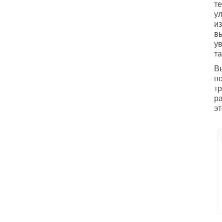
т
у
из
в
ув
та
В
по
т
ра
эт