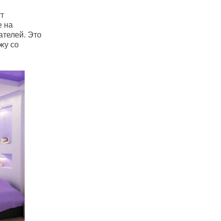
ут
е на
ателей. Это
жу со