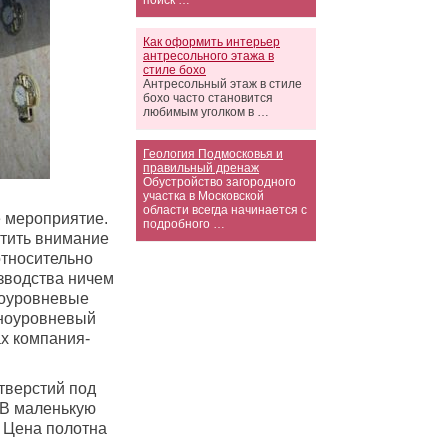
поиск …
Как оформить интерьер
антресольного этажа в
стиле бохо
Антресольный этаж в стиле
бохо часто становится
любимым уголком в …
Геология Подмосковья и
правильный дренаж
Обустройство загородного
участка в Московской
области всегда начинается с
е мероприятие.
подробного …
атить внимание
относительно
изводства ничем
огоуровневые
дноуровневый
ах компания-
тверстий под
. В маленькую
. Цена полотна