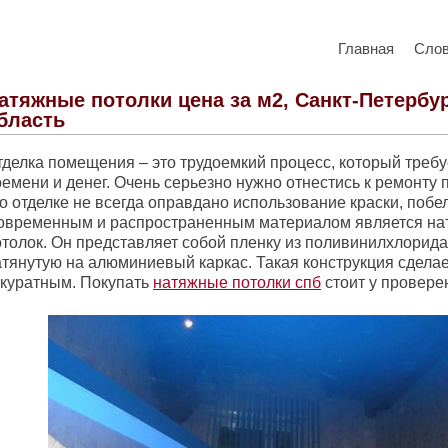
Главная
Сло
атяжные потолки цена за м2, Санкт-Петербур
бласть
тделка помещения – это трудоемкий процесс, который треб
емени и денег. Очень серьезно нужно отнестись к ремонту 
о отделке не всегда оправдано использование краски, побе
овременным и распространенным материалом является на
толок. Он представляет собой пленку из поливинилхлорида 
атянутую на алюминиевый каркас. Такая конструкция сдела
ккуратным. Покупать
натяжные потолки спб
стоит у провере