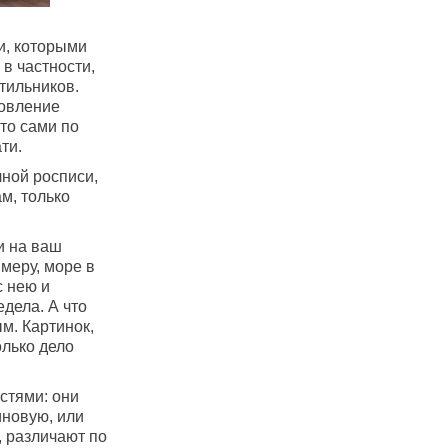
и, которыми
 в частности,
тильников.
товление
то сами по
ти.
чной росписи,
м, только
и на ваш
имеру, море в
с нею и
дела. А что
м. Картинок,
олько дело
стями: они
иновую, или
 различают по