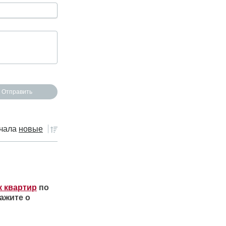
чала
новые
к квартир
по
ажите о