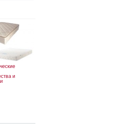
ческие
ства и
ки