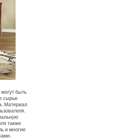
 могут быть
е сырье
а. Материал
льзователя.
мальную
еля также
ль и многие
нами.