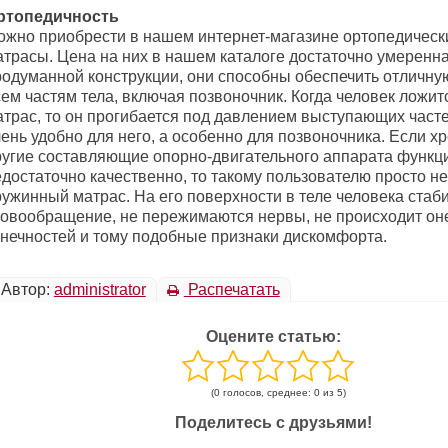
ртопедичность
ожно приобрести в нашем интернет-магазине ортопедичес
атрасы. Цена на них в нашем каталоге достаточно умеренн
родуманной конструкции, они способны обеспечить отличну
ем частям тела, включая позвоночник. Когда человек ложит
атрас, то он прогибается под давлением выступающих часте
ень удобно для него, а особенно для позвоночника. Если х
ругие составляющие опорно-двигательного аппарата функц
едостаточно качественно, то такому пользователю просто н
ружинный матрас. На его поверхности в теле человека стаб
ровообращение, не пережимаются нервы, не происходит о
онечностей и тому подобные признаки дискомфорта.
Автор:
administrator
Распечатать
Оцените статью:
(0 голосов, среднее: 0 из 5)
Поделитесь с друзьями!