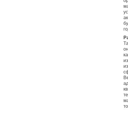
о
м
у
а
б
г
Р
Т
о
к
из
из
с
В
а
к
те
м
т