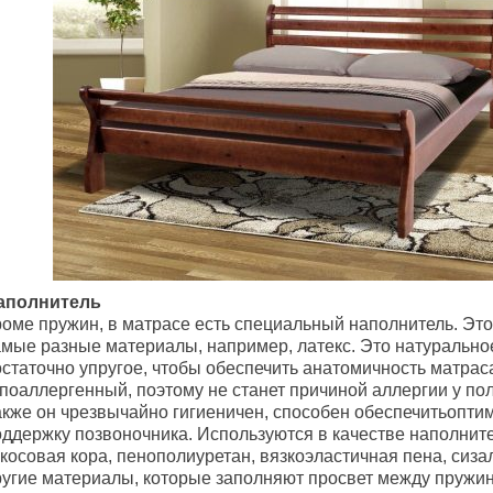
аполнитель
роме пружин, в матрасе есть специальный наполнитель. Это
амые разные материалы, например, латекс. Это натурально
остаточно упругое, чтобы обеспечить анатомичность матрас
ипоаллергенный, поэтому не станет причиной аллергии у по
акже он чрезвычайно гигиеничен, способен обеспечитьопти
оддержку позвоночника. Используются в качестве наполнит
косовая кора, пенополиуретан, вязкоэластичная пена, сиза
ругие материалы, которые заполняют просвет между пружи