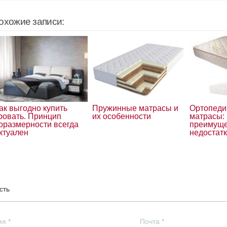
охожие записи:
ак выгодно купить
Пружинные матрасы и
Ортопеди
ровать. Принцип
их особенности
матрасы:
оразмерности всегда
преимуще
ктуален
недостат
сть
мя
*
Почта
*