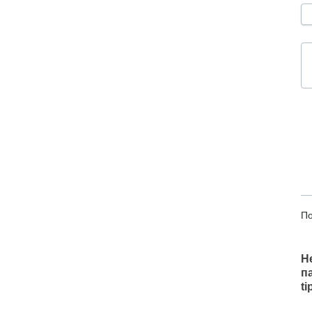
По
Н
п
t