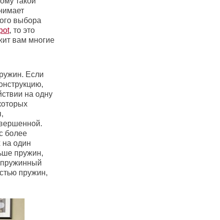
ому такой
снимает
ного выбора
pot
, то это
жит вам многие
ружин. Если
онструкцию,
йствии на одну
 которых
,
овершенной.
с более
 на один
ьше пружин,
ь пружинный
стью пружин,