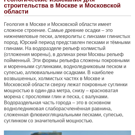
строительства в Москве и Московской
области
Геология в Москве и Московской области имеет
сложное строение. Самые древние осадки – это
нижнемеловые пески, алевролиты с линзами глинистых
пород. Юрский период представлен песками и тёмными
глинами. На водоразделе рельеф холмистый
(отложения морены), в долинах реки Москвы рельеф
пойменный. Эти формы рельефа сложены покровными
и моренными суглинками, водноледниковым песком и
супесью, аллювиальными осадками. В наиболее
возвышенных, холмистых частях в Москве и
Московской области сверху лежат покровные суглинки
мощностью в один-два метра, снизу – красноватая
морена с прослоями глин и песка, с валунами.
Водораздельная часть города – это в основном
водноледниковая слаборасчленённая равнина,
сложенная флювиогляциальными песками, супесью,
суглинком со значительной мощностью.