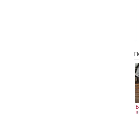
П
Б
п