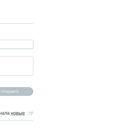
чала
новые