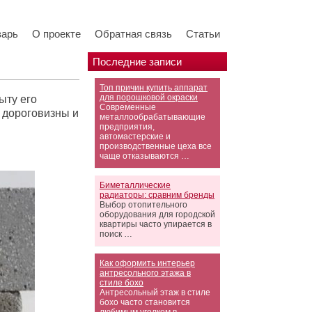
варь
О проекте
Обратная связь
Статьи
Последние записи
Топ причин купить аппарат
для порошковой окраски
ыту его
Современные
 дороговизны и
металлообрабатывающие
предприятия,
автомастерские и
производственные цеха все
чаще отказываются …
Биметаллические
радиаторы: сравним бренды
Выбор отопительного
оборудования для городской
квартиры часто упирается в
поиск …
Как оформить интерьер
антресольного этажа в
стиле бохо
Антресольный этаж в стиле
бохо часто становится