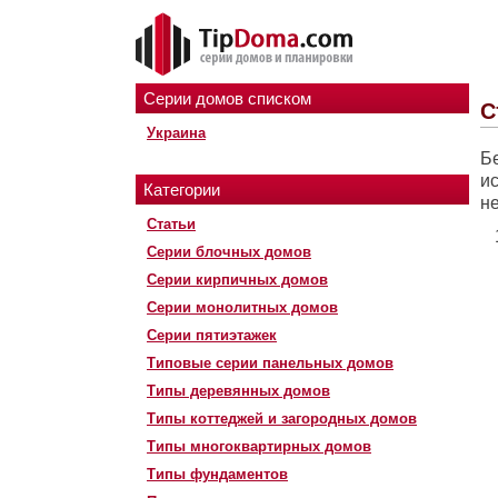
Серии домов списком
С
Украина
Б
и
Категории
н
Статьи
Серии блочных домов
Серии кирпичных домов
Серии монолитных домов
Серии пятиэтажек
Типовые серии панельных домов
Типы деревянных домов
Типы коттеджей и загородных домов
Типы многоквартирных домов
Типы фундаментов