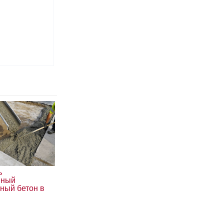
ь
нный
ный бетон в