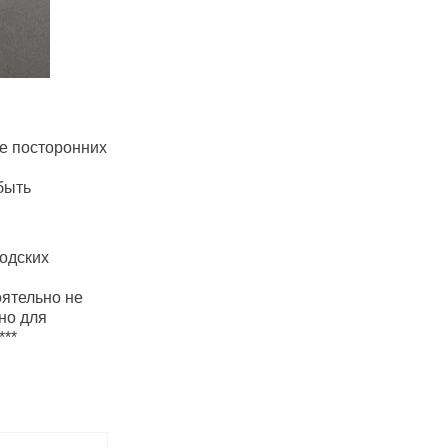
е посторонних
быть
одских
оятельно не
но для
***