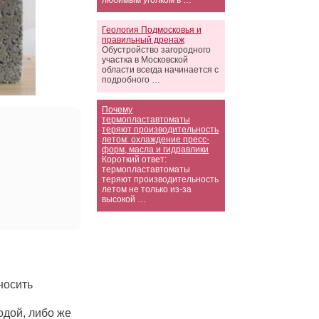
любимым уголком в …
Геология Подмосковья и
правильный дренаж
Обустройство загородного
участка в Московской
области всегда начинается с
подробного …
Почему
термопластавтоматы
теряют производительность
летом: охлаждение пресс-
форм, масла и гидравлики
Короткий ответ:
термопластавтоматы
теряют производительность
летом не только из-за
высокой …
носить
одой, либо же