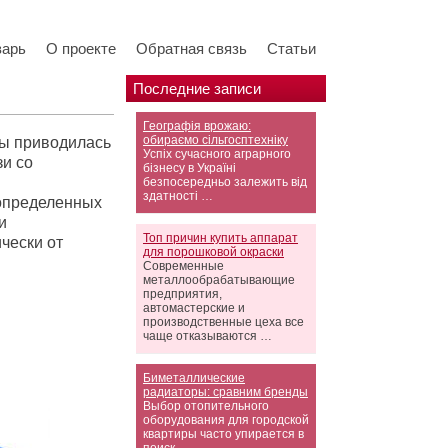
варь
О проекте
Обратная связь
Статьи
Последние записи
Географія врожаю:
обираємо сільгосптехніку
ры приводилась
Успіх сучасного аграрного
зи со
бізнесу в Україні
безпосередньо залежить від
здатності …
 определенных
и
Топ причин купить аппарат
чески от
для порошковой окраски
Современные
металлообрабатывающие
предприятия,
автомастерские и
производственные цеха все
чаще отказываются …
Биметаллические
радиаторы: сравним бренды
Выбор отопительного
оборудования для городской
квартиры часто упирается в