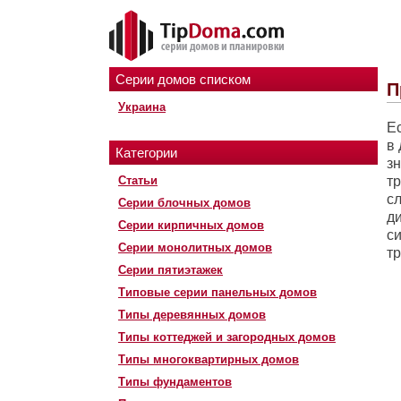
Серии домов списком
П
Украина
Е
в
Категории
з
Статьи
т
с
Серии блочных домов
д
Серии кирпичных домов
с
Серии монолитных домов
т
Серии пятиэтажек
Типовые серии панельных домов
Типы деревянных домов
Типы коттеджей и загородных домов
Типы многоквартирных домов
Типы фундаментов