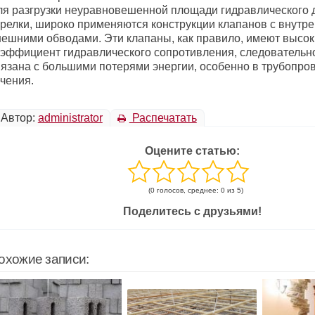
ля разгрузки неуравновешенной площади гидравлического 
арелки, широко применяются конструкции клапанов с внутр
нешними обводами. Эти клапаны, как правило, имеют высо
оэффициент гидравлического сопротивления, следовательно
вязана с большими потерями энергии, особенно в трубопро
чения.
Автор:
administrator
Распечатать
Оцените статью:
(0 голосов, среднее: 0 из 5)
Поделитесь с друзьями!
охожие записи: