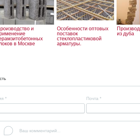
роизводство и
Особенности оптовых
Производ
рименение
поставок
из дуба
ерамзитобетонных
стеклопластиковой
локов в Москве
арматуры.
сть
мя
*
Почта
*