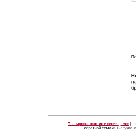
По
Н
п
t
Планировки квартир и серии домов
| t
обратной ссылки.
В случае, 