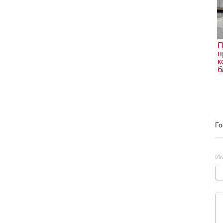
П
п
к
б
Го
И