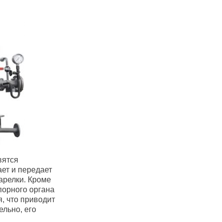
вятся
ет и передает
арелки. Кроме
порного органа
, что приводит
льно, его