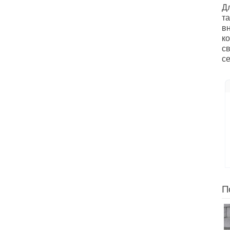
Д
т
в
к
с
се
П