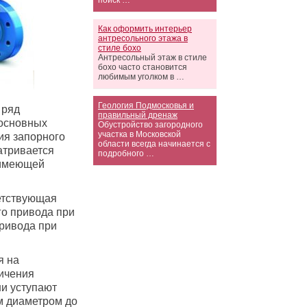
поиск …
Как оформить интерьер
антресольного этажа в
стиле бохо
Антресольный этаж в стиле
бохо часто становится
любимым уголком в …
Геология Подмосковья и
 ряд
правильный дренаж
 основных
Обустройство загородного
участка в Московской
ия запорного
области всегда начинается с
матривается
подробного …
 имеющей
ветствующая
о привода при
ривода при
я на
личения
ни уступают
м диаметром до