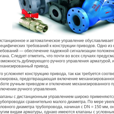
истанционное и автоматическое управление обуславливает
пецифических требований к конструкции приводов. Одно из
ребований — обеспечение падежной сигнализации положен
гана. Следует отметить, что почти во всех случаях предус
озможность дублирующего ручного управления арматурой,
еханизированный привод.
то усложняет конструкцию привода, так как требуется соот
локировка, предотвращающая включение механизированног
аботе ручным приводом и отключение механизированного п
ключении ручного управления.
лапаны с дистанционным управлением широко применяютс
рубопроводах сравнительно малого диаметра. По мере уве
словного диаметра трубопровода, начиная с DN = 150 мм, о
ругим видам арматуры, однако имеются клапаны с условны