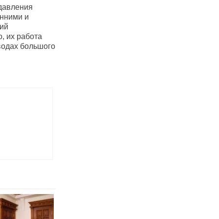
давления
енними и
кий
, их работа
водах большого