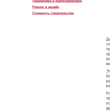
Планировка и перепланировка
Ремонт и дизайн
Стоимость строительства
Д
с
т
ор
в
м
Э
б
р
в
К
т
у
д