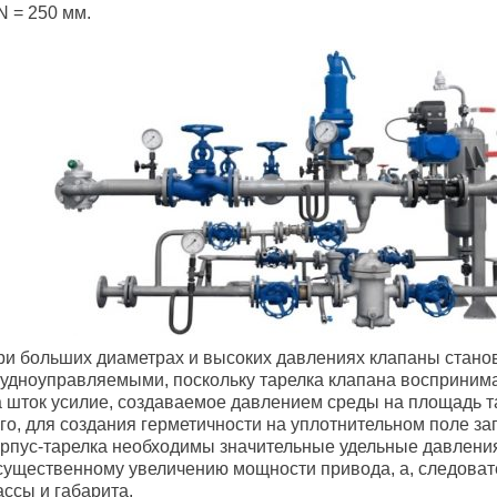
N = 250 мм.
ри больших диаметрах и высоких давлениях клапаны стано
рудноуправляемыми, поскольку тарелка клапана воспринима
а шток усилие, создаваемое давлением среды на площадь т
го, для создания герметичности на уплотнительном поле за
орпус-тарелка необходимы значительные удельные давления
 существенному увеличению мощности привода, а, следовате
ссы и габарита.