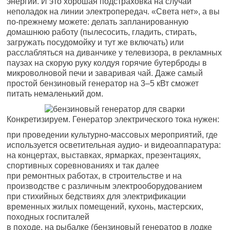
энергии. И это хорошая подстраховка на случай
неполадок на линии электропередач. «Света нет», а вы
по-прежнему можете: делать запланированную
домашнюю работу (пылесосить, гладить, стирать,
загружать посудомойку и тут же включать) или
расслабляться на диванчике у телевизора, в рекламных
паузах на скорую руку колдуя горячие бутерброды в
микроволновой печи и заваривая чай. Даже самый
простой бензиновый генератор на 3–5 кВт сможет
питать немаленький дом.
Конкретизируем. Генератор электрического тока нужен:
при проведении культурно-массовых мероприятий, где
используется осветительная аудио- и видеоаппаратура:
на концертах, выставках, ярмарках, презентациях,
спортивных соревнованиях и так далее
при ремонтных работах, в строительстве и на
производстве с различным электрооборудованием
при стихийных бедствиях для электрификации
временных жилых помещений, кухонь, мастерских,
походных госпиталей
в походе, на рыбалке (бензиновый генератор в лодке