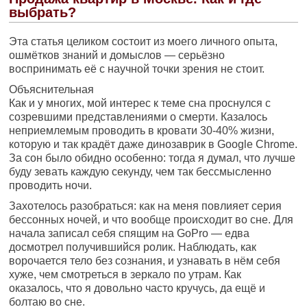
выбрать?
Эта статья целиком состоит из моего личного опыта,
ошмётков знаний и домыслов — серьёзно
воспринимать её с научной точки зрения не стоит.
Объяснительная
Как и у многих, мой интерес к теме сна проснулся с
созревшими представлениями о смерти. Казалось
неприемлемым проводить в кровати 30-40% жизни,
которую и так крадёт даже динозаврик в Google Chrome.
За сон было обидно особенно: тогда я думал, что лучше
буду зевать каждую секунду, чем так бессмысленно
проводить ночи.
Захотелось разобраться: как на меня повлияет серия
бессонных ночей, и что вообще происходит во сне. Для
начала записал себя спящим на GoPro — едва
досмотрел получившийся ролик. Наблюдать, как
ворочается тело без сознания, и узнавать в нём себя
хуже, чем смотреться в зеркало по утрам. Как
оказалось, что я довольно часто кручусь, да ещё и
болтаю во сне.