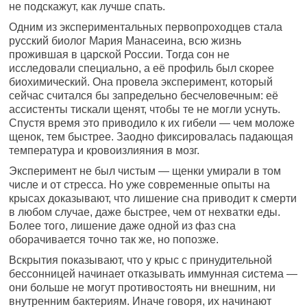
не подскажут, как лучше спать.
Одним из экспериментальных первопроходцев стала
русский биолог Мария Манасеина, всю жизнь
прожившая в царской России. Тогда сон не
исследовали специально, а её профиль был скорее
биохимический. Она провела эксперимент, который
сейчас считался бы запредельно бесчеловечным: её
ассистенты тискали щенят, чтобы те не могли уснуть.
Спустя время это приводило к их гибели — чем моложе
щенок, тем быстрее. Заодно фиксировалась падающая
температура и кровоизлияния в мозг.
Эксперимент не был чистым — щенки умирали в том
числе и от стресса. Но уже современные опыты на
крысах доказывают, что лишение сна приводит к смерти
в любом случае, даже быстрее, чем от нехватки еды.
Более того, лишение даже одной из фаз сна
оборачивается точно так же, но попозже.
Вскрытия показывают, что у крыс с принудительной
бессонницей начинает отказывать иммунная система —
они больше не могут противостоять ни внешним, ни
внутренним бактериям. Иначе говоря, их начинают