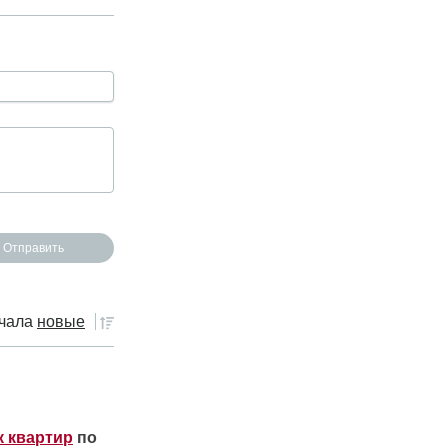
чала
новые
к квартир
по