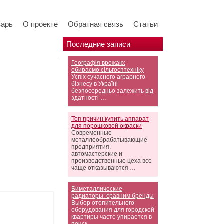
варь
О проекте
Обратная связь
Статьи
Последние записи
Географія врожаю:
обираємо сільгосптехніку
Успіх сучасного аграрного
бізнесу в Україні
безпосередньо залежить від
здатності …
Топ причин купить аппарат
для порошковой окраски
Современные
металлообрабатывающие
предприятия,
автомастерские и
производственные цеха все
чаще отказываются …
Биметаллические
радиаторы: сравним бренды
Выбор отопительного
оборудования для городской
квартиры часто упирается в