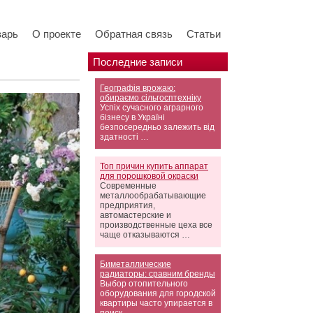
варь
О проекте
Обратная связь
Статьи
Последние записи
Географія врожаю:
обираємо сільгосптехніку
Успіх сучасного аграрного
бізнесу в Україні
безпосередньо залежить від
здатності …
Топ причин купить аппарат
для порошковой окраски
Современные
металлообрабатывающие
предприятия,
автомастерские и
производственные цеха все
чаще отказываются …
Биметаллические
радиаторы: сравним бренды
Выбор отопительного
оборудования для городской
квартиры часто упирается в