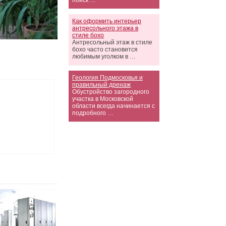
поиск …
Как оформить интерьер
антресольного этажа в
стиле бохо
Антресольный этаж в стиле
бохо часто становится
любимым уголком в …
Геология Подмосковья и
правильный дренаж
Обустройство загородного
участка в Московской
области всегда начинается с
подробного …