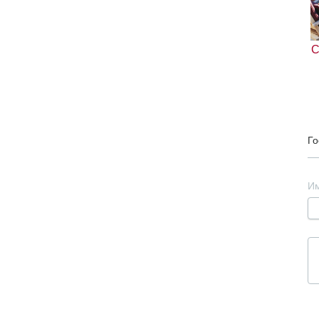
С
Го
И