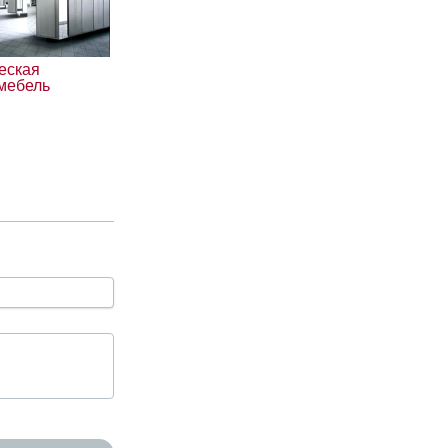
еская
мебель