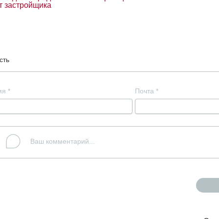
т застройщика
сть
мя
*
Почта
*