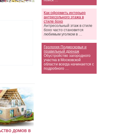
поиск …
Как оформить интерьер
антресольного этажа в
стиле бохо
Антресольный этаж в стиле
бохо часто становится
любимым уголком в …
Геология Подмосковья и
правильный дренаж
Обустройство загородного
участка в Московской
области всегда начинается с
подробного …
ьство домов в