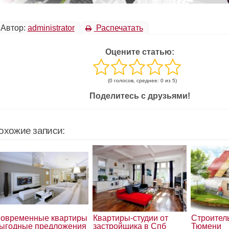
Автор:
administrator
Распечатать
Оцените статью:
(0 голосов, среднее: 0 из 5)
Поделитесь с друзьями!
охожие записи:
овременные квартиры
Квартиры-студии от
Строител
ыгодные предложения
застройщика в Спб
Тюмени