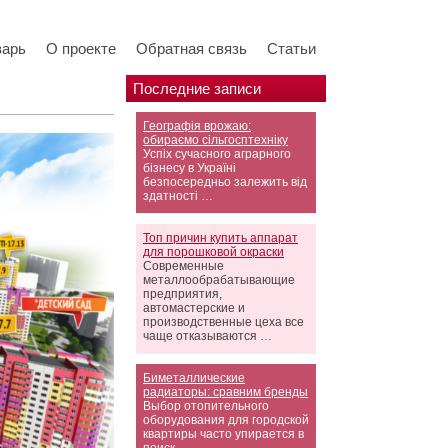
варь
О проекте
Обратная связь
Статьи
Последние записи
Географія врожаю:
обираємо сільгосптехніку
Успіх сучасного аграрного
бізнесу в Україні
безпосередньо залежить від
здатності …
Топ причин купить аппарат
для порошковой окраски
Современные
металлообрабатывающие
предприятия,
автомастерские и
производственные цеха все
чаще отказываются …
Биметаллические
радиаторы: сравним бренды
Выбор отопительного
оборудования для городской
квартиры часто упирается в