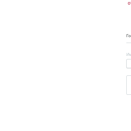
о
Го
И