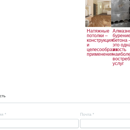
Натяжные
Алмазн
потолки –
бурени
конструкция
бетона
и
это одн
целесообразность
из
применения
наибол
востре
услуг
сть
мя
*
Почта
*