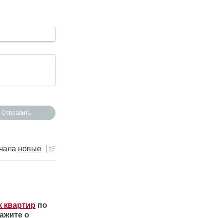
чала
новые
к квартир
по
ажите о