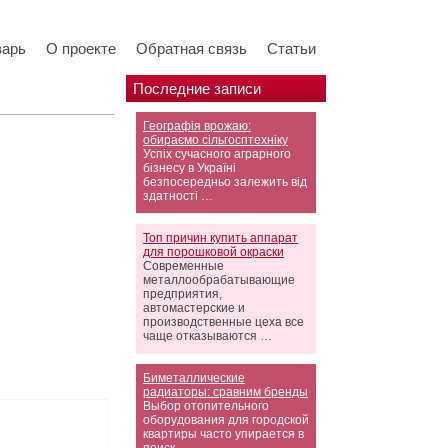
варь
О проекте
Обратная связь
Статьи
Последние записи
Географія врожаю:
обираємо сільгосптехніку
Успіх сучасного аграрного
бізнесу в Україні
безпосередньо залежить від
здатності …
Топ причин купить аппарат
для порошковой окраски
Современные
металлообрабатывающие
предприятия,
автомастерские и
производственные цеха все
чаще отказываются …
Биметаллические
радиаторы: сравним бренды
Выбор отопительного
оборудования для городской
квартиры часто упирается в