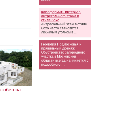
поиск …
Как оформить интерьер
антресольного этажа в
стиле бохо
Антресольный этаж в стиле
бохо часто становится
любимым уголком в …
Геология Подмосковья и
правильный дренаж
Обустройство загородного
участка в Московской
области всегда начинается с
подробного …
азобетона