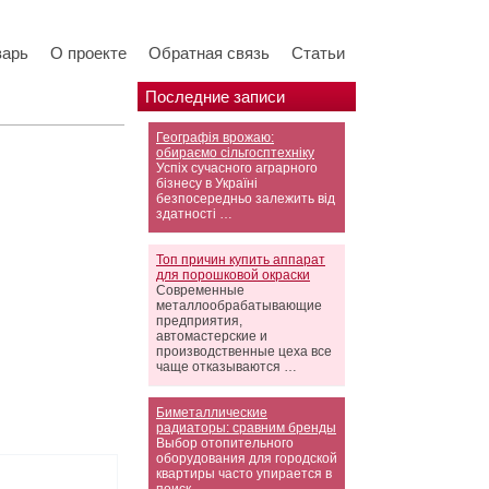
варь
О проекте
Обратная связь
Статьи
Последние записи
Географія врожаю:
обираємо сільгосптехніку
Успіх сучасного аграрного
бізнесу в Україні
безпосередньо залежить від
здатності …
Топ причин купить аппарат
для порошковой окраски
Современные
металлообрабатывающие
предприятия,
автомастерские и
производственные цеха все
чаще отказываются …
Биметаллические
радиаторы: сравним бренды
Выбор отопительного
оборудования для городской
квартиры часто упирается в