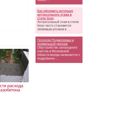
поиск …
Как оформить интерьер
антресольного этажа в
стиле бохо
Антресольный этаж в стиле
бохо часто становится
любимым уголком в …
Геология Подмосковья и
правильный дренаж
Обустройство загородного
участка в Московской
области всегда начинается с
подробного …
сти расхода
газобетона