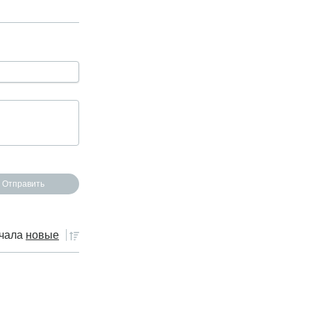
чала
новые